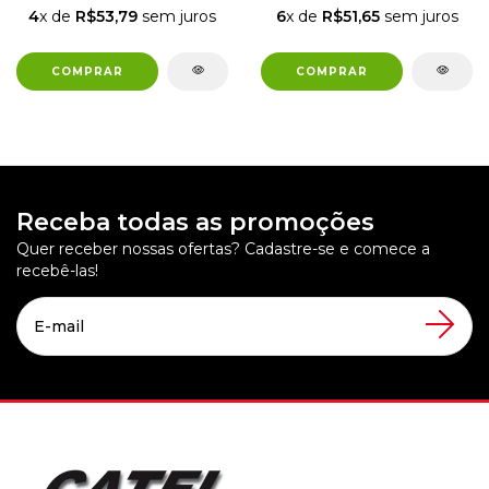
4
x de
R$53,79
sem juros
6
x de
R$51,65
sem juros
Receba todas as promoções
Quer receber nossas ofertas? Cadastre-se e comece a
recebê-las!