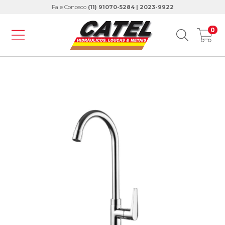
Fale Conosco
(11) 91070-5284 | 2023-9922
0