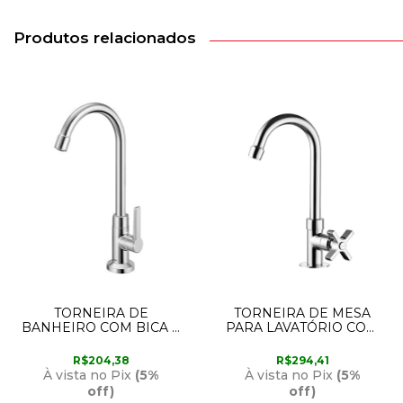
Produtos relacionados
TORNEIRA DE
TORNEIRA DE MESA
BANHEIRO COM BICA E
PARA LAVATÓRIO COM
MECANISMO 1/4 DE
BICA ALTA 1195 C47
VOLTA ALTA GALI
LORENZETTI
R$204,38
R$294,41
00799806 DOCOL
À vista no Pix
(5%
À vista no Pix
(5%
off)
off)