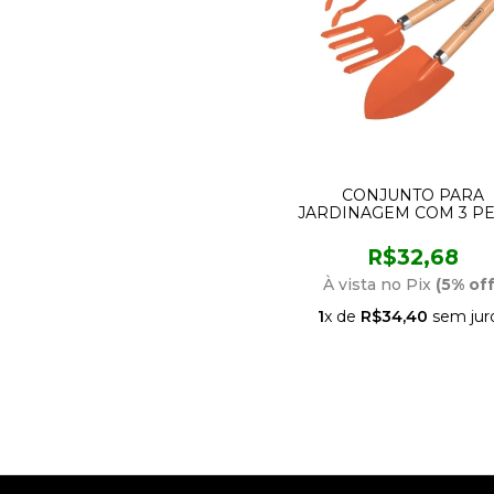
CONJUNTO PARA
JARDINAGEM COM 3 P
TRAMONTINA
R$32,68
À vista no Pix
(5% off
1
x de
R$34,40
sem jur