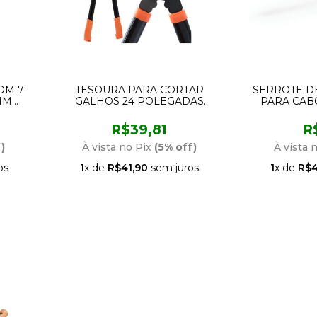
OM 7
TESOURA PARA CORTAR
SERROTE D
IM
GALHOS 24 POLEGADAS
PARA CAB
BFH3236 BESTFER
R$39,81
R
)
À vista no Pix
(5% off)
À vista 
os
1
x de
R$41,90
sem juros
1
x de
R$4