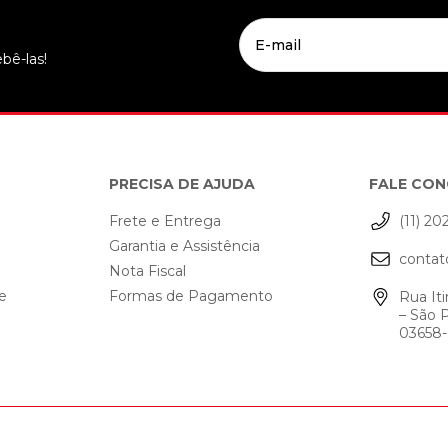
bê-las!
PRECISA DE AJUDA
FALE CO
Frete e Entrega
(11) 20
Garantia e Assistência
contat
o
Nota Fiscal
de
Formas de Pagamento
Rua Iti
– São 
03658