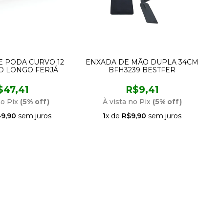
E PODA CURVO 12
ENXADA DE MÃO DUPLA 34CM
O LONGO FERJÁ
BFH3239 BESTFER
$47,41
R$9,41
no Pix
(5% off)
À vista no Pix
(5% off)
9,90
sem juros
1
x de
R$9,90
sem juros