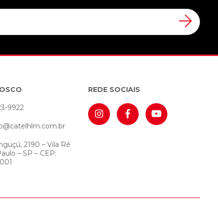
NOSCO
REDE SOCIAIS
23-9922
o@catelhlm.com.br
nguçú, 2190 – Vila Ré
Paulo – SP – CEP:
-001