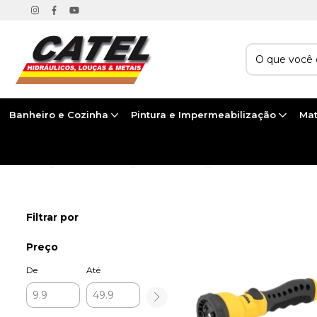
Banheiro e Cozinha
Pintura e Impermeabilização
Mat
Início
>
MAIS CATEGORIAS
>
JARDIM E LAZER
>
FERRAMENTAS PARA JARD
Filtrar por
Preço
De
Até