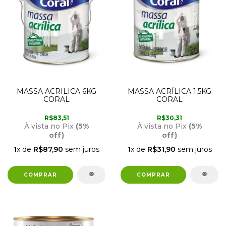
MASSA ACRILICA 6KG
MASSA ACRÍLICA 1,5KG
CORAL
CORAL
R$83,51
R$30,31
À vista no Pix
(5%
À vista no Pix
(5%
off)
off)
1
x de
R$87,90
sem juros
1
x de
R$31,90
sem juros