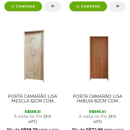
COMPRAR
COMPRAR
PORTA CAMARÃO LISA
PORTA CAMARÃO LISA
MESCLA 62CM COM
IMBUIA 82CM COM
ABERTURA PARA A
ABERTURA PARA A
DIREITA RODAM
ESQUERDA RODAM
R$558,51
R$693,41
À vista no Pix
(5%
À vista no Pix
(5%
off)
off)
10
x de
R$58,79
sem juros
10
x de
R$72,99
sem juros