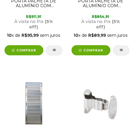
PORTA PALHETA DE
PORTA PALHETA DE
ALUMÍNIO COM
ALUMÍNIO COM
ABERTURA PARA A
ABERTURA PARA A
ESQUERDA 2,10M X
ESQUERDA 2,10M X
R$911,91
R$854,91
90CM BRILHANTE LUX
70CM BRILHANTE LUX
À vista no Pix
(5%
À vista no Pix
(5%
off)
off)
10
x de
R$95,99
sem juros
10
x de
R$89,99
sem juros
COMPRAR
COMPRAR