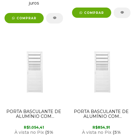
juros
COMPRAR
COMPRAR
PORTA BASCULANTE DE
PORTA BASCULANTE DE
ALUMÍNIO COM
ALUMÍNIO COM
ABERTURA PARA A
ABERTURA PARA A
DIREITA 2,10M X 90CM
DIREITA 2,10M X 80CM
R$1.054,41
R$854,91
BRANCA LUX
BRANCA LUX
À vista no Pix
(5%
À vista no Pix
(5%