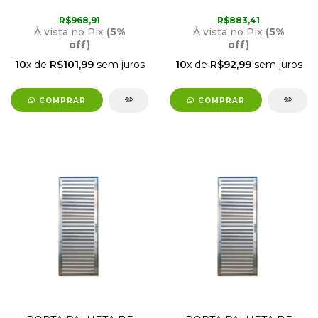
ABERTURA PARA A
ABERTURA PARA A
DIREITA 2,10M X 90CM
DIREITA 2,10M X 80CM
R$968,91
R$883,41
BRANCA LUX
BRANCA LUX
À vista no Pix
(5%
À vista no Pix
(5%
off)
off)
10
x de
R$101,99
sem juros
10
x de
R$92,99
sem juros
COMPRAR
COMPRAR