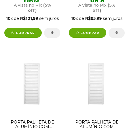
R$968,91
R$911,91
90CM BRANCA LUX
70CM BRANCA LUX
À vista no Pix
(5%
À vista no Pix
(5%
off)
off)
10
x de
R$101,99
sem juros
10
x de
R$95,99
sem juros
COMPRAR
COMPRAR
PORTA PALHETA DE
PORTA PALHETA DE
ALUMÍNIO COM
ALUMÍNIO COM