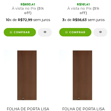
DIREITA RODAM
R$693,41
R$161,41
À vista no Pix
(5%
À vista no Pix
(5%
off)
off)
10
x de
R$72,99
sem juros
3
x de
R$56,63
sem juros
COMPRAR
COMPRAR
FOLHA DE PORTA LISA
FOLHA DE PORTA LISA