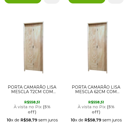
PORTA CAMARÃO LISA
PORTA CAMARÃO LISA
MESCLA 72CM COM
MESCLA 62CM COM
ABERTURA PARA A
ABERTURA PARA A
DIREITA RODAM
ESQUERDA RODAM
R$558,51
R$558,51
À vista no Pix
(5%
À vista no Pix
(5%
off)
off)
10
x de
R$58,79
sem juros
10
x de
R$58,79
sem juros