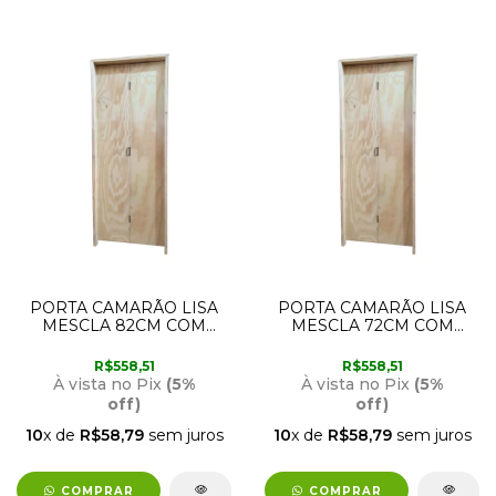
PORTA CAMARÃO LISA
PORTA CAMARÃO LISA
MESCLA 82CM COM
MESCLA 72CM COM
ABERTURA PARA A
ABERTURA PARA A
DIREITA RODAM
ESQUERDA RODAM
R$558,51
R$558,51
À vista no Pix
(5%
À vista no Pix
(5%
off)
off)
10
x de
R$58,79
sem juros
10
x de
R$58,79
sem juros
COMPRAR
COMPRAR