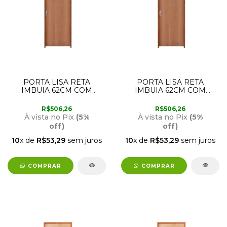
PORTA LISA RETA
PORTA LISA RETA
IMBUIA 62CM COM
IMBUIA 62CM COM
ABERTURA PARA A
ABERTURA PARA A
ESQUERDA RODAM
DIREITA RODAM
R$506,26
R$506,26
À vista no Pix
(5%
À vista no Pix
(5%
off)
off)
10
x de
R$53,29
sem juros
10
x de
R$53,29
sem juros
COMPRAR
COMPRAR