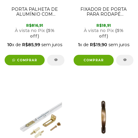
PORTA PALHETA DE
FIXADOR DE PORTA
ALUMÍNIO COM
PARA RODAPÉ
ABERTURA PARA A
32.63.500.000 VONDER
DIREITA 2,10M X 70CM
R$816,91
R$18,91
BRILHANTE LUX
À vista no Pix
(5%
À vista no Pix
(5%
off)
off)
10
x de
R$85,99
sem juros
1
x de
R$19,90
sem juros
COMPRAR