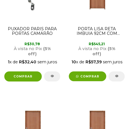
PUXADOR PARIS PARA
PORTA LISA RETA
PORTAS CAMARÃO
IMBUIA 92CM COM
ABERTURA PARA A
ESQUERDA RODAM
R$30,78
R$545,21
À vista no Pix
(5%
À vista no Pix
(5%
off)
off)
1
x de
R$32,40
sem juros
10
x de
R$57,39
sem juros
COMPRAR