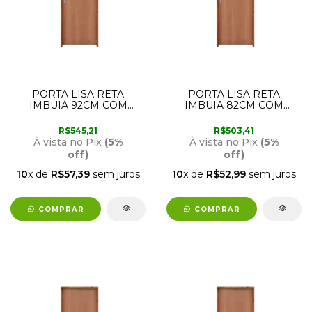
PORTA LISA RETA
PORTA LISA RETA
IMBUIA 92CM COM
IMBUIA 82CM COM
ABERTURA PARA A
ABERTURA PARA A
DIREITA RODAM
DIREITA RODAM
R$545,21
R$503,41
À vista no Pix
(5%
À vista no Pix
(5%
off)
off)
10
x de
R$57,39
sem juros
10
x de
R$52,99
sem juros
COMPRAR
COMPRAR