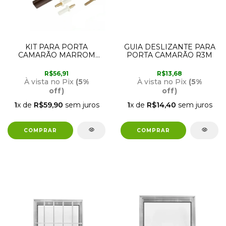
KIT PARA PORTA
GUIA DESLIZANTE PARA
CAMARÃO MARROM
PORTA CAMARÃO R3M
COM 82CM
R$56,91
R$13,68
À vista no Pix
(5%
À vista no Pix
(5%
off)
off)
1
x de
R$59,90
sem juros
1
x de
R$14,40
sem juros