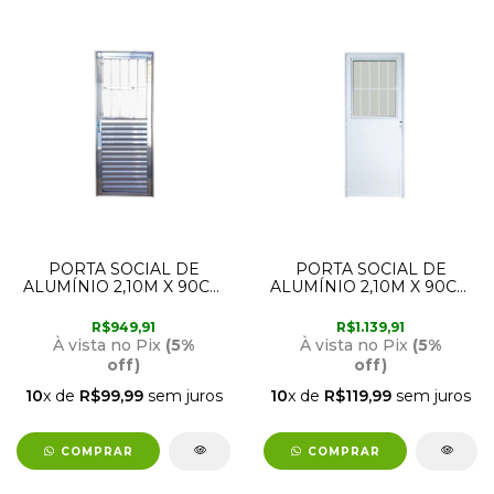
PORTA SOCIAL DE
PORTA SOCIAL DE
ALUMÍNIO 2,10M X 90CM
ALUMÍNIO 2,10M X 90CM
COM ABERTURA PARA A
COM ABERTURA PARA A
DIREITA BRILHANTE LUX
ESQUERDA BRANCA LUX
R$949,91
R$1.139,91
À vista no Pix
(5%
À vista no Pix
(5%
off)
off)
10
x de
R$99,99
sem juros
10
x de
R$119,99
sem juros
COMPRAR
COMPRAR