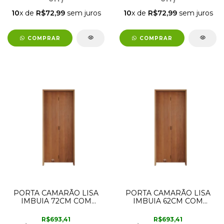
10
x de
R$72,99
sem juros
10
x de
R$72,99
sem juros
COMPRAR
COMPRAR
PORTA CAMARÃO LISA
PORTA CAMARÃO LISA
IMBUIA 72CM COM
IMBUIA 62CM COM
ABERTURA PARA A
ABERTURA PARA A
DIREITA RODAM
ESQUERDA RODAM
R$693,41
R$693,41