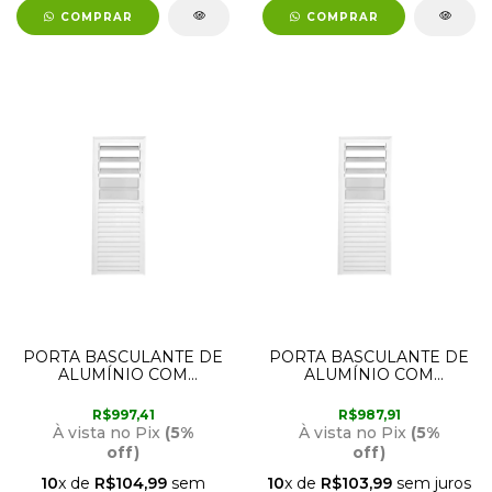
COMPRAR
COMPRAR
PORTA BASCULANTE DE
PORTA BASCULANTE DE
ALUMÍNIO COM
ALUMÍNIO COM
ABERTURA PARA A
ABERTURA PARA A
ESQUERDA 2,10M X
ESQUERDA 2,10M X
R$997,41
R$987,91
90CM BRANCA LUX
80CM BRANCA LUX
À vista no Pix
(5%
À vista no Pix
(5%
off)
off)
10
x de
R$104,99
sem
10
x de
R$103,99
sem juros