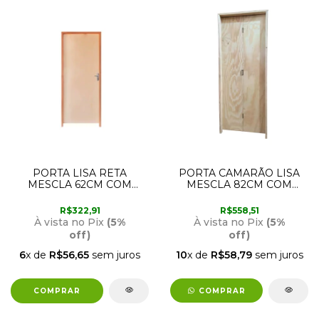
PORTA LISA RETA
PORTA CAMARÃO LISA
MESCLA 62CM COM
MESCLA 82CM COM
ABERTURA PARA A
ABERTURA PARA A
ESQUERDA RODAM
ESQUERDA RODAM
R$322,91
R$558,51
À vista no Pix
(5%
À vista no Pix
(5%
off)
off)
6
x de
R$56,65
sem juros
10
x de
R$58,79
sem juros
COMPRAR