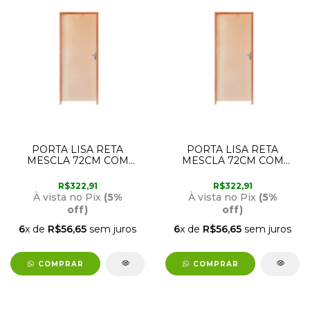
PORTA LISA RETA
PORTA LISA RETA
MESCLA 72CM COM
MESCLA 72CM COM
ABERTURA PARA A
ABERTURA PARA A
ESQUERDA RODAM
DIREITA RODAM
R$322,91
R$322,91
À vista no Pix
(5%
À vista no Pix
(5%
off)
off)
6
x de
R$56,65
sem juros
6
x de
R$56,65
sem juros
COMPRAR
COMPRAR