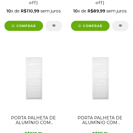
off)
off)
10
x de
R$110,99
sem juros
10
x de
R$89,99
sem juros
COMPRAR
COMPRAR
PORTA PALHETA DE
PORTA PALHETA DE
ALUMÍNIO COM
ALUMÍNIO COM
ABERTURA PARA A
ABERTURA PARA A
ESQUERDA 2,10M X
ESQUERDA 2,10M X