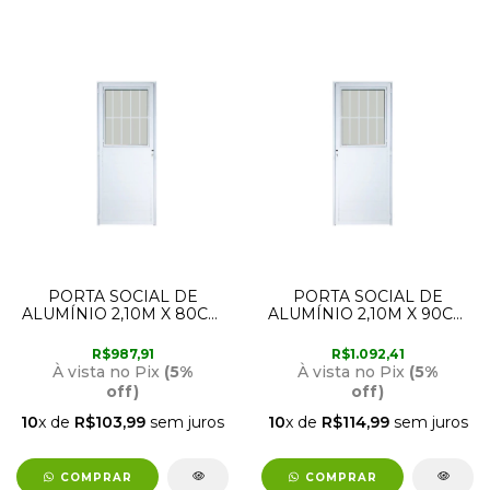
PORTA SOCIAL DE
PORTA SOCIAL DE
ALUMÍNIO 2,10M X 80CM
ALUMÍNIO 2,10M X 90CM
COM ABERTURA PARA A
COM ABERTURA PARA A
ESQUERDA BRANCA LUX
DIREITA BRANCA LUX
R$987,91
R$1.092,41
À vista no Pix
(5%
À vista no Pix
(5%
off)
off)
10
x de
R$103,99
sem juros
10
x de
R$114,99
sem juros
COMPRAR
COMPRAR