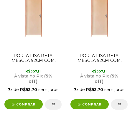
PORTA LISA RETA
PORTA LISA RETA
MESCLA 92CM COM
MESCLA 92CM COM
ABERTURA PARA A
ABERTURA PARA A
ESQUERDA RODAM
DIREITA RODAM
R$357,11
R$357,11
À vista no Pix
(5%
À vista no Pix
(5%
off)
off)
7
x de
R$53,70
sem juros
7
x de
R$53,70
sem juros
COMPRAR
COMPRAR