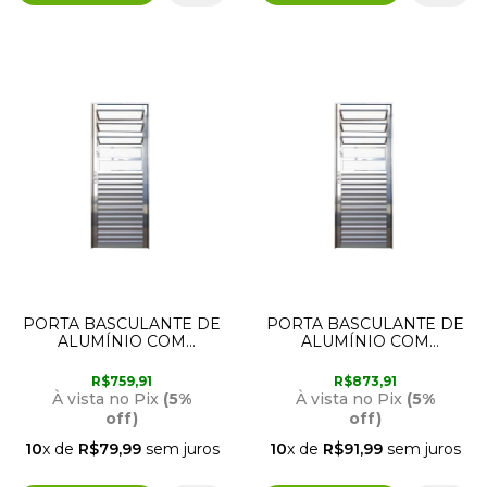
PORTA BASCULANTE DE
PORTA BASCULANTE DE
ALUMÍNIO COM
ALUMÍNIO COM
ABERTURA PARA A
ABERTURA PARA A
DIREITA 2,10M X 90CM
DIREITA 2,10M X 80CM
R$759,91
R$873,91
BRILHANTE LUX
BRILHANTE LUX
À vista no Pix
(5%
À vista no Pix
(5%
off)
off)
10
x de
R$79,99
sem juros
10
x de
R$91,99
sem juros