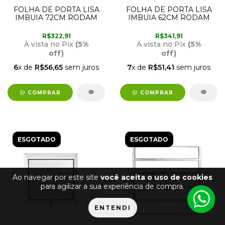
FOLHA DE PORTA LISA
FOLHA DE PORTA LISA
IMBUIA 72CM RODAM
IMBUIA 62CM RODAM
R$322,91
R$341,91
À vista no Pix
(5%
À vista no Pix
(5%
off)
off)
6
x de
R$56,65
sem juros
7
x de
R$51,41
sem juros
COMPRAR
COMPRAR
ESGOTADO
ESGOTADO
Ao navegar por este site
você aceita o uso de cookies
para agilizar a sua experiência de compra.
ENTENDI