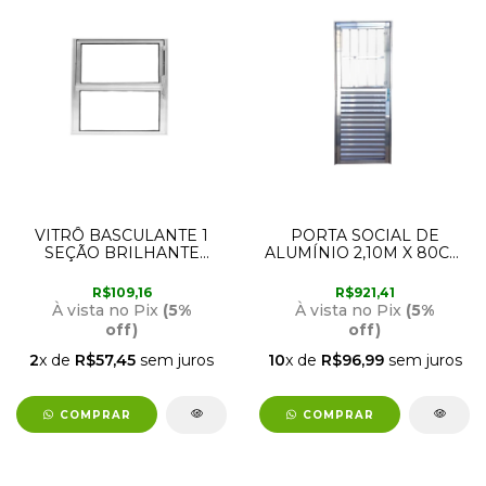
VITRÔ BASCULANTE 1
PORTA SOCIAL DE
SEÇÃO BRILHANTE
ALUMÍNIO 2,10M X 80CM
40CM X 40CM LUX
COM ABERTURA PARA A
ESQUERDA BRILHANTE
R$109,16
R$921,41
LUX
À vista no Pix
(5%
À vista no Pix
(5%
off)
off)
2
x de
R$57,45
sem juros
10
x de
R$96,99
sem juros
COMPRAR
COMPRAR