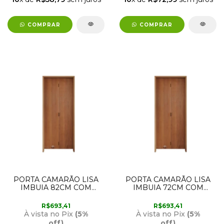
COMPRAR
COMPRAR
PORTA CAMARÃO LISA
PORTA CAMARÃO LISA
IMBUIA 82CM COM
IMBUIA 72CM COM
ABERTURA PARA A
ABERTURA PARA A
DIREITA RODAM
ESQUERDA RODAM
R$693,41
R$693,41
À vista no Pix
(5%
À vista no Pix
(5%
off)
off)