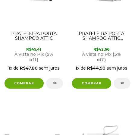
PRATELEIRA PORTA
PRATELEIRA PORTA
SHAMPOO ATTIC
SHAMPOO ATTIC
QUADRA PRETA FOSCA
QUADRA BRANCA 2028
2028 F24 LORENZETTI
F24 LORENZETTI
R$45,41
R$42,66
À vista no Pix
(5%
À vista no Pix
(5%
off)
off)
1
x de
R$47,80
sem juros
1
x de
R$44,90
sem juros