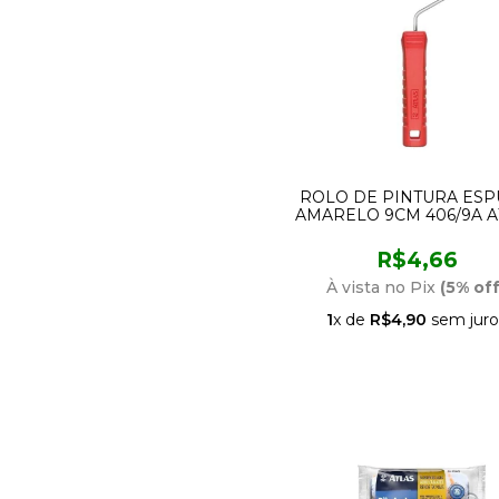
ROLO DE PINTURA ES
AMARELO 9CM 406/9A A
R$4,66
À vista no Pix
(5% off
1
x de
R$4,90
sem juro