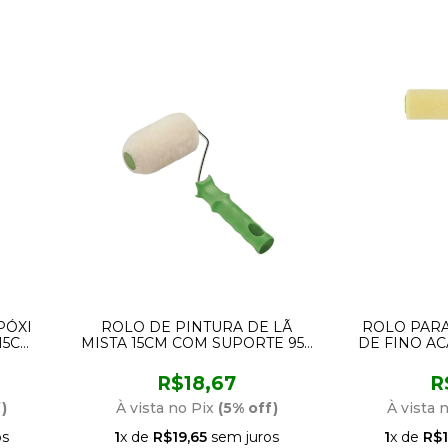
PÓXI
ROLO DE PINTURA DE LÃ
ROLO PARA
15CM
MISTA 15CM COM SUPORTE 957
DE FINO A
NDOR
CONDOR
COM SUPO
R$18,67
R
)
À vista no Pix
(5% off)
À vista 
os
1
x de
R$19,65
sem juros
1
x de
R$1