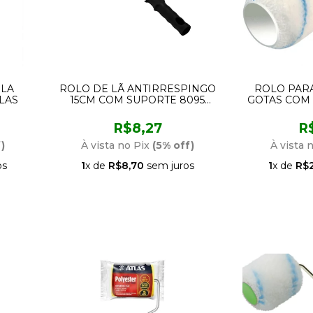
OLA
ROLO DE LÃ ANTIRRESPINGO
ROLO PAR
TLAS
15CM COM SUPORTE 8095
GOTAS COM
CONDOR
95
R$8,27
R
)
À vista no Pix
(5% off)
À vista 
os
1
x de
R$8,70
sem juros
1
x de
R$2