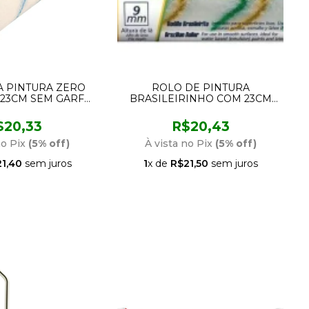
A PINTURA ZERO
ROLO DE PINTURA
 23CM SEM GARFO
BRASILEIRINHO COM 23CM
9 CONDOR
AT2014 ATLAS
$20,33
R$20,43
no Pix
(5% off)
À vista no Pix
(5% off)
1,40
sem juros
1
x de
R$21,50
sem juros