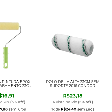
 PINTURA EPÓXI
ROLO DE LÃ ALTA 23CM SEM
CABAMENTO 23CM
SUPORTE 2016 CONDOR
RTE 964 CONDOR
$16,91
R$23,18
no Pix
(5% off)
À vista no Pix
(5% off)
7,80
sem juros
1
x de
R$24,40
sem juros