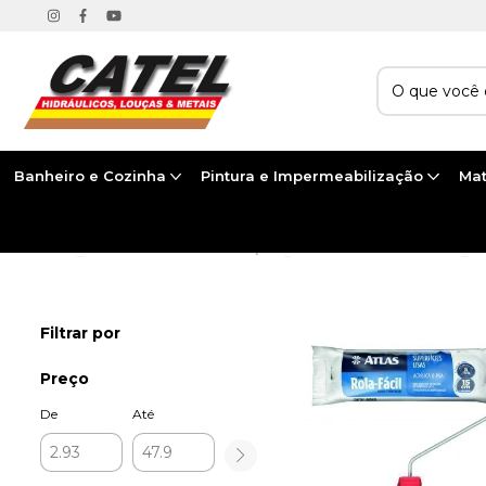
Banheiro e Cozinha
Pintura e Impermeabilização
Mat
Início
>
PINTURA E IMPERMEABILIZAÇÃO
>
ACESSÓRIOS PARA PINTURA
>
R
Filtrar por
Preço
De
Até