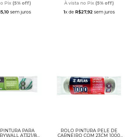
no Pix
(5% off)
À vista no Pix
(5% off)
5,10
sem juros
1
x de
R$27,92
sem juros
 PINTURA PARA
ROLO PINTURA PELE DE
RYWALL AT321/8
CARNEIRO COM 23CM 1000