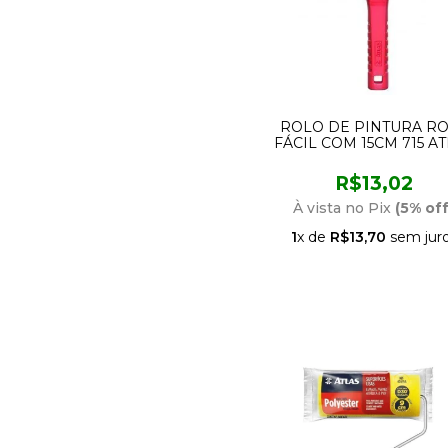
ROLO DE PINTURA R
FÁCIL COM 15CM 715 A
R$13,02
À vista no Pix
(5% off
1
x de
R$13,70
sem jur