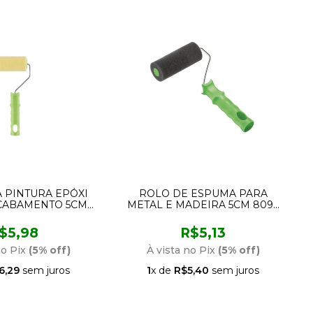
 PINTURA EPÓXI
ROLO DE ESPUMA PARA
ACABAMENTO 5CM
METAL E MADEIRA 5CM 8094
RTE 964 CONDOR
CONDOR
$5,98
R$5,13
no Pix
(5% off)
À vista no Pix
(5% off)
6,29
sem juros
1
x de
R$5,40
sem juros