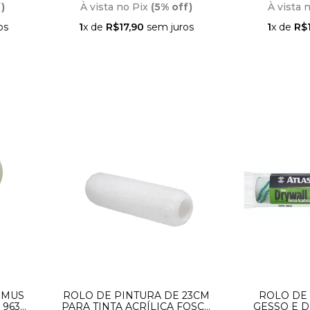
)
À vista no Pix
(5% off)
À vista 
os
1
x de
R$17,90
sem juros
1
x de
R$1
IMUS
ROLO DE PINTURA DE 23CM
ROLO DE
 963
PARA TINTA ACRÍLICA FOSCA
GESSO E D