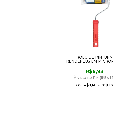
ROLO DE PINTURA
RENDEPLUS EM MICROF
COM 9CM AT337/9 AT
R$8,93
À vista no Pix
(5% off
1
x de
R$9,40
sem juro