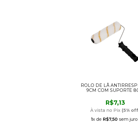
ROLO DE LÃ ANTIRRES
9CM COM SUPORTE 8
CONDOR
R$7,13
À vista no Pix
(5% off
1
x de
R$7,50
sem juro