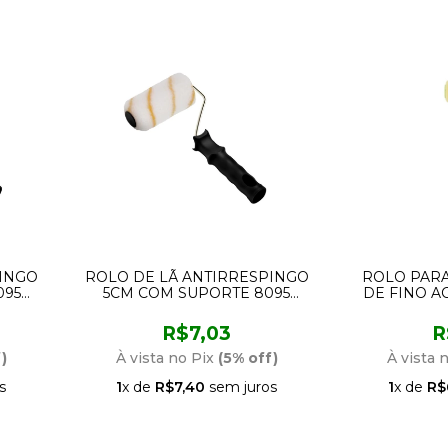
PINGO
ROLO DE LÃ ANTIRRESPINGO
ROLO PARA
095
5CM COM SUPORTE 8095
DE FINO 
CONDOR
COM SUPO
R$7,03
R
)
À vista no Pix
(5% off)
À vista 
s
1
x de
R$7,40
sem juros
1
x de
R$