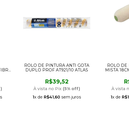
ROLO DE PINTURA ANTI GOTA
ROLO DE 
IBRA
DUPLO PROF AT921/10 ATLAS
MISTA 18
LAS
95
R$39,52
R
)
À vista no Pix
(5% off)
À vista 
s
1
x de
R$41,60
sem juros
1
x de
R$1