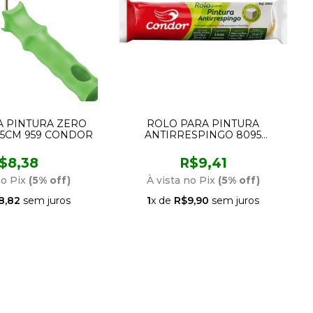
A PINTURA ZERO
ROLO PARA PINTURA
 5CM 959 CONDOR
ANTIRRESPINGO 8095
CONDOR
$8,38
R$9,41
no Pix
(5% off)
À vista no Pix
(5% off)
8,82
sem juros
1
x de
R$9,90
sem juros