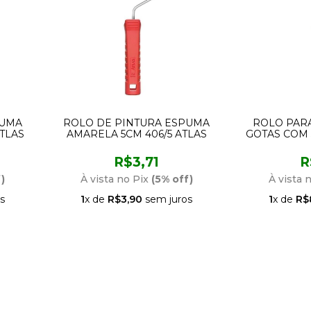
PUMA
ROLO DE PINTURA ESPUMA
ROLO PAR
TLAS
AMARELA 5CM 406/5 ATLAS
GOTAS COM
R$3,71
R
)
À vista no Pix
(5% off)
À vista 
s
1
x de
R$3,90
sem juros
1
x de
R$