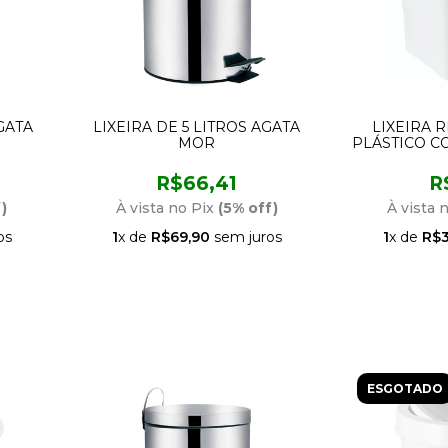
AGATA
LIXEIRA DE 5 LITROS AGATA
LIXEIRA 
MOR
PLÁSTICO C
2
R$66,41
R
)
À vista no Pix
(5% off)
À vista 
os
1
x de
R$69,90
sem juros
1
x de
R$3
ESGOTADO