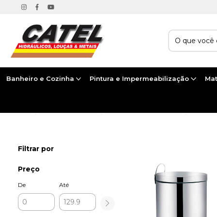
Banheiro e Cozinha
Pintura e Impermeabilização
Mat
Início
>
BANHEIRO E COZINHA
>
ACESSÓRIOS PARA BANHEIRO
>
LIXEIRAS
Filtrar por
Preço
De
Até