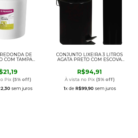
A REDONDA DE
CONJUNTO LIXEIRA 3 LITROS
CO COM TAMPA
AGATA PRETO COM ESCOVA
 PR1017-2 ATLAS
SANITÁRIA MOR
$21,19
R$94,91
no Pix
(5% off)
À vista no Pix
(5% off)
2,30
sem juros
1
x de
R$99,90
sem juros