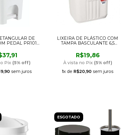
RETANGULAR DE
LIXEIRA DE PLÁSTICO COM
OM PEDAL PR1016-
TAMPA BASCULANTE 6,5
 ATLAS
LITROS PARA PIA AT2780
ATLAS
$37,91
R$19,86
no Pix
(5% off)
À vista no Pix
(5% off)
9,90
sem juros
1
x de
R$20,90
sem juros
ESGOTADO