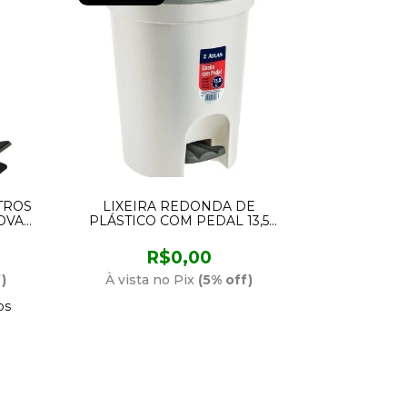
TROS
LIXEIRA REDONDA DE
OVA
PLÁSTICO COM PEDAL 13,5
LITROS AT2750 ATLAS
R$0,00
)
À vista no Pix
(5% off)
os