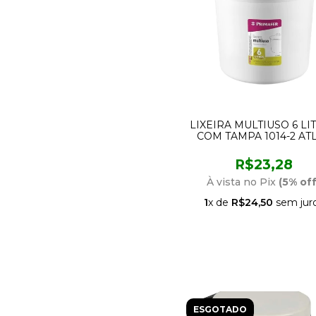
LIXEIRA MULTIUSO 6 LI
COM TAMPA 1014-2 AT
R$23,28
À vista no Pix
(5% off
1
x de
R$24,50
sem jur
ESGOTADO