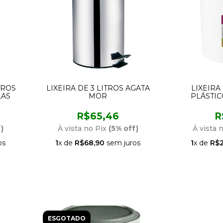
TROS
LIXEIRA DE 3 LITROS AGATA
LIXEIR
LAS
MOR
PLÁSTI
BASCULANTE
R$65,46
R
)
À vista no Pix
(5% off)
À vista 
os
1
x de
R$68,90
sem juros
1
x de
R$2
ESGOTADO