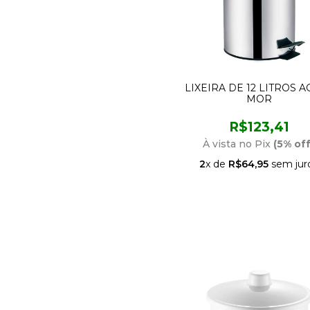
LIXEIRA DE 12 LITROS 
MOR
R$123,41
À vista no Pix
(5% off
2
x de
R$64,95
sem jur