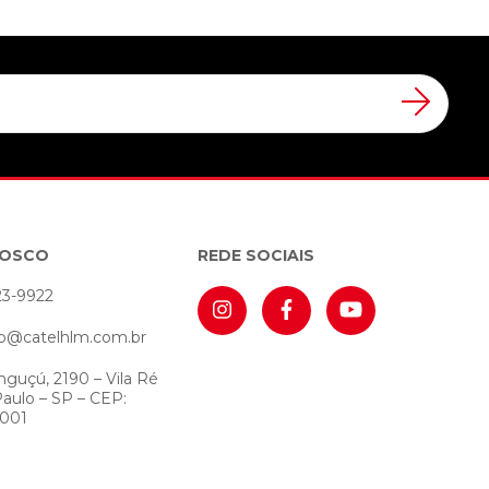
NOSCO
REDE SOCIAIS
23-9922
o@catelhlm.com.br
nguçú, 2190 – Vila Ré
Paulo – SP – CEP:
-001