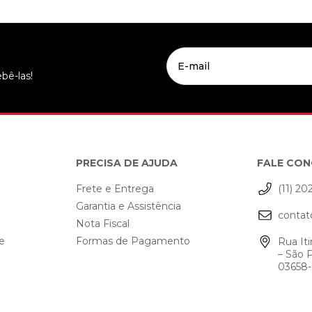
bê-las!
PRECISA DE AJUDA
FALE CO
Frete e Entrega
(11) 20
Garantia e Assistência
contat
o
Nota Fiscal
de
Formas de Pagamento
Rua Iti
– São 
03658