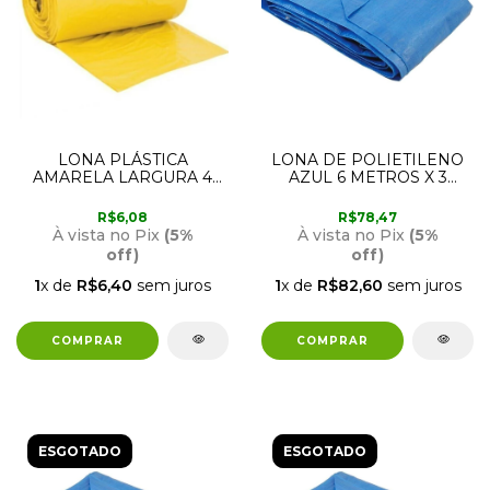
LONA PLÁSTICA
LONA DE POLIETILENO
AMARELA LARGURA 4
AZUL 6 METROS X 3
METROS (METRO
METROS NOVE54
LINEAR) 120 MICRAS
R$6,08
R$78,47
NEGREIRO
À vista no Pix
(5%
À vista no Pix
(5%
off)
off)
1
x de
R$6,40
sem juros
1
x de
R$82,60
sem juros
ESGOTADO
ESGOTADO