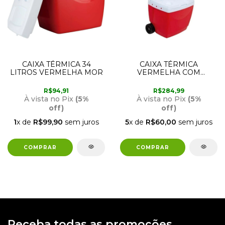
CAIXA TÉRMICA 34
CAIXA TÉRMICA
LITROS VERMELHA MOR
VERMELHA COM
RODINHAS 42 LITROS
MOR
R$94,91
R$284,99
À vista no Pix
(5%
À vista no Pix
(5%
off)
off)
1
x de
R$99,90
sem juros
5
x de
R$60,00
sem juros
Receba todas as promoções