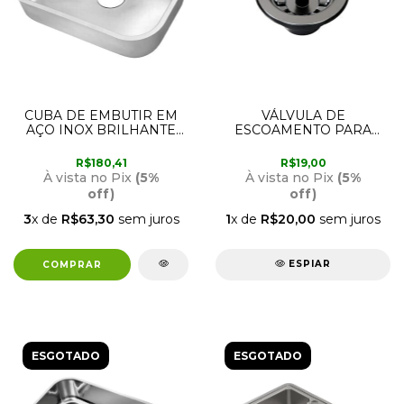
CUBA DE EMBUTIR EM
VÁLVULA DE
AÇO INOX BRILHANTE
ESCOAMENTO PARA
47CM X 32CM X 14,5CM
PIAS DE COZINHA 3./1/2
RIVA 017004CJ DOCOL
DOCOL 90017324004
R$180,41
R$19,00
À vista no Pix
(5%
À vista no Pix
(5%
off)
off)
3
x de
R$63,30
sem juros
1
x de
R$20,00
sem juros
ESPIAR
ESGOTADO
ESGOTADO