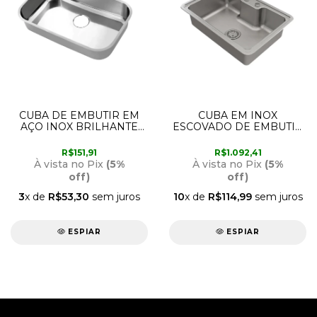
CUBA DE EMBUTIR EM
CUBA EM INOX
AÇO INOX BRILHANTE
ESCOVADO DE EMBUTIR
56CM X 34CM X 14,5CM
OU SOBREPOR 64CM X
RIVA 017008CJ DOCOL
44CM DE COZINHA
R$151,91
R$1.092,41
90016115016 DOCOL
À vista no Pix
(5%
À vista no Pix
(5%
off)
off)
3
x de
R$53,30
sem juros
10
x de
R$114,99
sem juros
ESPIAR
ESPIAR