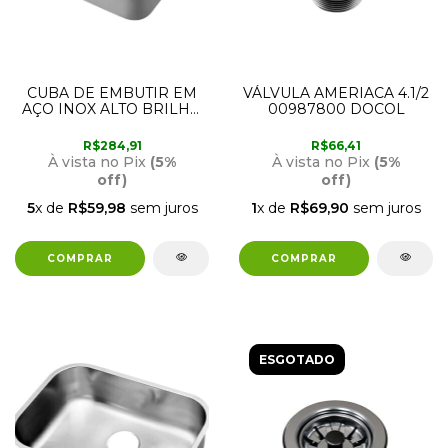
CUBA DE EMBUTIR EM
VÁLVULA AMERIACA 4.1/2
AÇO INOX ALTO BRILHO
00987800 DOCOL
56CM X 34CM X 18CM
INVICTA 016993CH
R$284,91
R$66,41
DOCOL
À vista no Pix
(5%
À vista no Pix
(5%
off)
off)
5
x de
R$59,98
sem juros
1
x de
R$69,90
sem juros
ESGOTADO