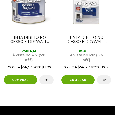
TINTA DIRETO NO
TINTA DIRETO NO
GESSO E DRYWALL
GESSO E DRYWALL
BRANCO FOSCO 3,6
BRANCO FOSCO 18
LITROS CORAL
LITROS CORAL
R$104,41
R$360,91
À vista no Pix
(5%
À vista no Pix
(5%
off)
off)
2
x de
R$54,95
sem juros
7
x de
R$54,27
sem juros