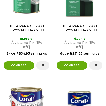
TINTA PARA GESSO E
TINTA PARA GESSO E
DRYWALL BRANCO
DRYWALL BRANCO
FOSCO 3,6 LITROS
FOSCO 18 LITROS
SUVINIL
SUVINIL
R$104,41
R$294,41
À vista no Pix
(5%
À vista no Pix
(5%
off)
off)
2
x de
R$54,95
sem juros
6
x de
R$51,65
sem juros