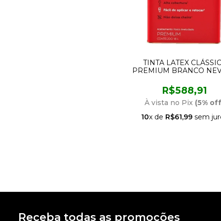
TINTA LATEX CLÁSSI
PREMIUM BRANCO NEV
LITROS
R$588,91
À vista no Pix
(5% off
10
x de
R$61,99
sem jur
Receba todas as promoções