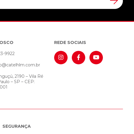
NOSCO
REDE SOCIAIS
23-9922
o@catelhlm.com.br
nguçú, 2190 – Vila Ré
Paulo – SP – CEP:
-001
SEGURANÇA