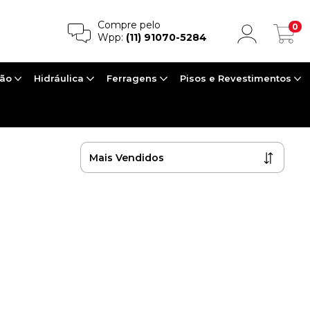
Compre pelo
0
Wpp:
(11) 91070-5284
ção
Hidráulica
Ferragens
Pisos e Revestimentos