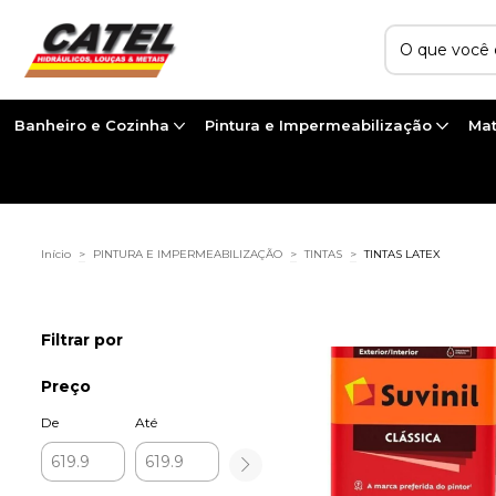
Banheiro e Cozinha
Pintura e Impermeabilização
Mat
Início
>
PINTURA E IMPERMEABILIZAÇÃO
>
TINTAS
>
TINTAS LATEX
Filtrar por
Preço
De
Até