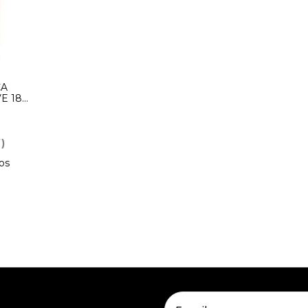
CA
E 18
)
os