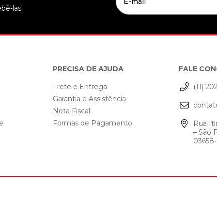
bê-las!
PRECISA DE AJUDA
FALE CO
Frete e Entrega
(11) 20
Garantia e Assistência
contat
o
Nota Fiscal
de
Formas de Pagamento
Rua Iti
– São 
03658