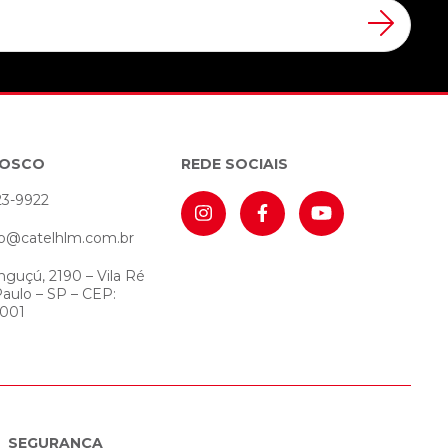
NOSCO
REDE SOCIAIS
23-9922
o@catelhlm.com.br
nguçú, 2190 – Vila Ré
Paulo – SP – CEP:
-001
SEGURANÇA