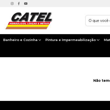
Banheiro e Cozinha
Pintura e Impermeabilização
Mat
Início
>
FERRAMENTAS E EPIS
>
EPCS
>
CONE SINALIZADOR
Não temo