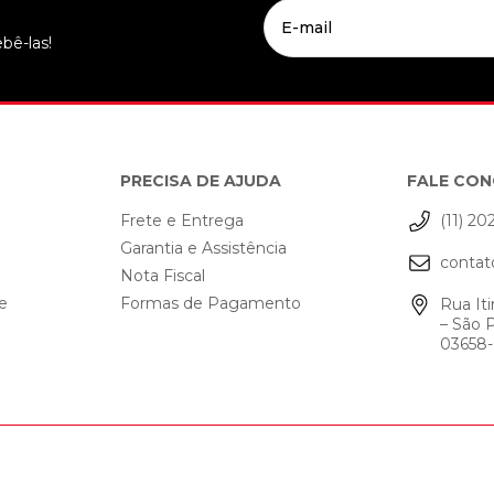
bê-las!
PRECISA DE AJUDA
FALE CO
Frete e Entrega
(11) 20
Garantia e Assistência
contat
o
Nota Fiscal
de
Formas de Pagamento
Rua Iti
– São 
03658