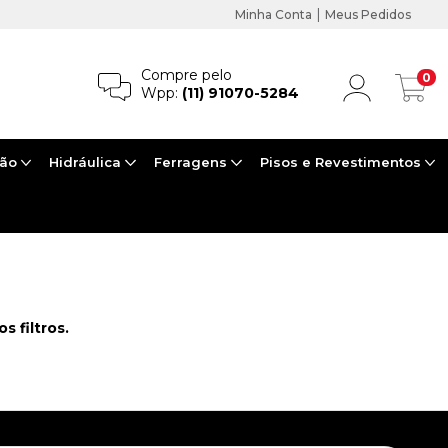
|
Minha Conta
Meus Pedidos
Compre pelo
0
Wpp:
(11) 91070-5284
ção
Hidráulica
Ferragens
Pisos e Revestimentos
 filtros.