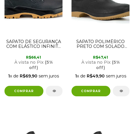
SAPATO DE SEGURANÇA
SAPATO POLIMÉRICO
COM ELÁSTICO INFINITY
PRETO COM SOLADO
E SOLADO
BIDENSIDADE 45 CRIVAL
BIDENSIDADE BICO DE
R$66,41
R$47,41
PVC 43 CRIVAL
À vista no Pix
(5%
À vista no Pix
(5%
off)
off)
1
x de
R$69,90
sem juros
1
x de
R$49,90
sem juros