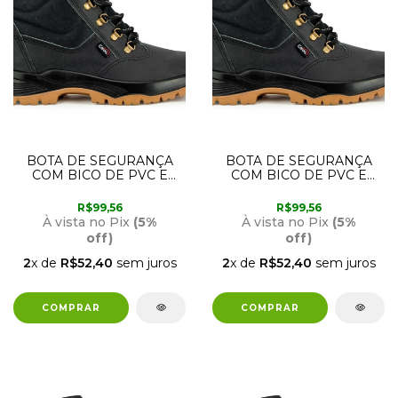
BOTA DE SEGURANÇA
BOTA DE SEGURANÇA
COM BICO DE PVC E
COM BICO DE PVC E
SOLA BIDENSIDADE 42
SOLA BIDENSIDADE 43
CRIVAL
CRIVAL
R$99,56
R$99,56
À vista no Pix
(5%
À vista no Pix
(5%
off)
off)
2
x de
R$52,40
sem juros
2
x de
R$52,40
sem juros