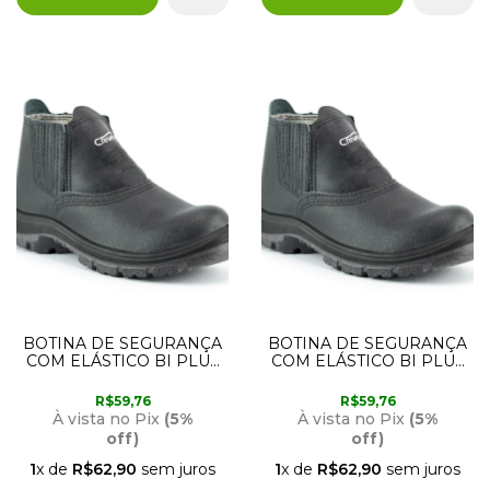
BOTINA DE SEGURANÇA
BOTINA DE SEGURANÇA
COM ELÁSTICO BI PLUS
COM ELÁSTICO BI PLUS
COM BICO DE PVC 43
COM BICO DE PVC 42
CRIVAL
CRIVAL
R$59,76
R$59,76
À vista no Pix
(5%
À vista no Pix
(5%
off)
off)
1
x de
R$62,90
sem juros
1
x de
R$62,90
sem juros