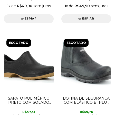
1
x de
R$49,90
sem juros
1
x de
R$49,90
sem juros
ESPIAR
ESPIAR
ESGOTADO
ESGOTADO
SAPATO POLIMÉRICO
BOTINA DE SEGURANÇA
PRETO COM SOLADO
COM ELÁSTICO BI PLUS
BIDENSIDADE 37
COM BICO DE PVC 40
CRIVAL
CRIVAL
R$47,41
R$59,76