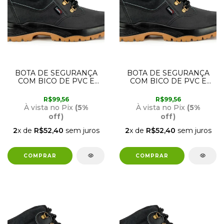
BOTA DE SEGURANÇA
BOTA DE SEGURANÇA
COM BICO DE PVC E
COM BICO DE PVC E
SOLA BIDENSIDADE 38
SOLA BIDENSIDADE 39
CRIVAL
CRIVAL
R$99,56
R$99,56
À vista no Pix
(5%
À vista no Pix
(5%
off)
off)
2
x de
R$52,40
sem juros
2
x de
R$52,40
sem juros