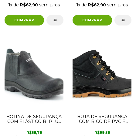
1
x de
R$62,90
sem juros
1
x de
R$62,90
sem juros
BOTINA DE SEGURANÇA
BOTA DE SEGURANÇA
COM ELÁSTICO BI PLUS
COM BICO DE PVC E
COM BICO DE PVC 38
SOLA BIDENSIDADE 40
CRIVAL
CRIVAL
R$59,76
R$99,56