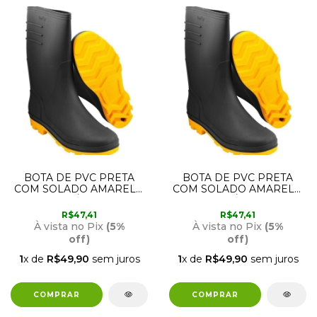
BOTA DE PVC PRETA
BOTA DE PVC PRETA
COM SOLADO AMARELO
COM SOLADO AMARELO
CANO MÉDIO COM
CANO MÉDIO COM
FORRO N44 / 45
FORRO N42
R$47,41
R$47,41
70.79.444.500 VONDER
70.79.420.000 VONDER
À vista no Pix
(5%
À vista no Pix
(5%
off)
off)
1
x de
R$49,90
sem juros
1
x de
R$49,90
sem juros