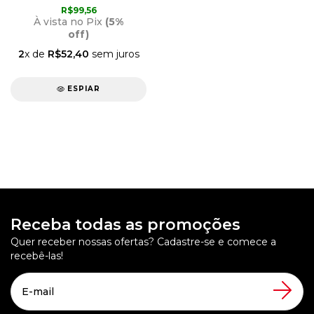
CRIVAL
R$99,56
À vista no Pix
(5%
off)
2
x de
R$52,40
sem juros
ESPIAR
Receba todas as promoções
Quer receber nossas ofertas? Cadastre-se e comece a
recebê-las!