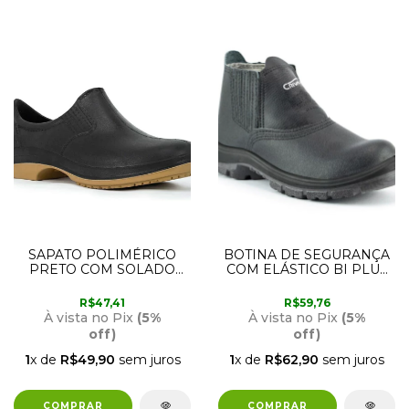
SAPATO POLIMÉRICO
BOTINA DE SEGURANÇA
PRETO COM SOLADO
COM ELÁSTICO BI PLUS
BIDENSIDADE 35 CRIVAL
COM BICO DE PVC 44
CRIVAL
R$47,41
R$59,76
À vista no Pix
(5%
À vista no Pix
(5%
off)
off)
1
x de
R$49,90
sem juros
1
x de
R$62,90
sem juros