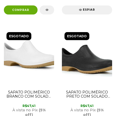
ESPIAR
ESGOTADO
ESGOTADO
SAPATO POLIMÉRICO
SAPATO POLIMÉRICO
BRANCO COM SOLADO
PRETO COM SOLADO
BIDENSIDADE 36 CRIVAL
BIDENSIDADE 40
CRIVAL
R$47,41
R$47,41
À vista no Pix
(5%
À vista no Pix
(5%
off)
off)