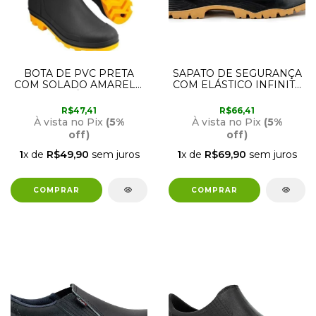
BOTA DE PVC PRETA
SAPATO DE SEGURANÇA
COM SOLADO AMARELO
COM ELÁSTICO INFINITY
CANO MÉDIO COM
E SOLADO
FORRO N40
BIDENSIDADE BICO DE
R$47,41
R$66,41
70.79.400.000 VONDER
PVC 40 CRIVAL
À vista no Pix
(5%
À vista no Pix
(5%
off)
off)
1
x de
R$49,90
sem juros
1
x de
R$69,90
sem juros