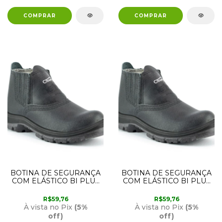
BOTINA DE SEGURANÇA
BOTINA DE SEGURANÇA
COM ELÁSTICO BI PLUS
COM ELÁSTICO BI PLUS
COM BICO DE PVC 41
COM BICO DE PVC 39
CRIVAL
CRIVAL
R$59,76
R$59,76
À vista no Pix
(5%
À vista no Pix
(5%
off)
off)