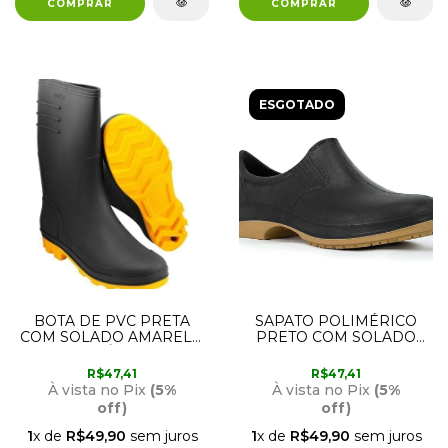
ESGOTADO
BOTA DE PVC PRETA
SAPATO POLIMÉRICO
COM SOLADO AMARELO
PRETO COM SOLADO
CANO MÉDIO COM
BIDENSIDADE 38
FORRO N37
CRIVAL
R$47,41
R$47,41
70.79.370.000 VONDER
À vista no Pix
(5%
À vista no Pix
(5%
off)
off)
1
x de
R$49,90
sem juros
1
x de
R$49,90
sem juros