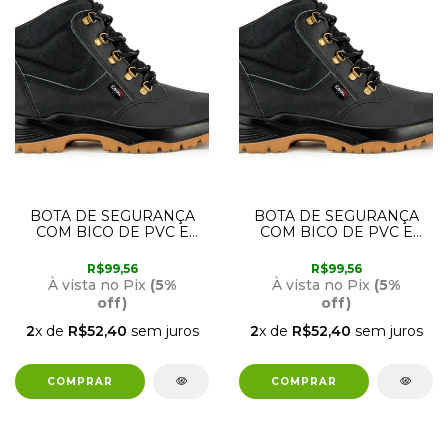
BOTA DE SEGURANÇA
BOTA DE SEGURANÇA
COM BICO DE PVC E
COM BICO DE PVC E
SOLA BIDENSIDADE 44
SOLA BIDENSIDADE 45
CRIVAL
CRIVAL
R$99,56
R$99,56
À vista no Pix
(5%
À vista no Pix
(5%
off)
off)
2
x de
R$52,40
sem juros
2
x de
R$52,40
sem juros