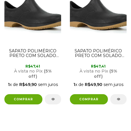
SAPATO POLIMÉRICO
SAPATO POLIMÉRICO
PRETO COM SOLADO
PRETO COM SOLADO
BIDENSIDADE 44
BIDENSIDADE 43
CRIVAL
CRIVAL
R$47,41
R$47,41
À vista no Pix
(5%
À vista no Pix
(5%
off)
off)
1
x de
R$49,90
sem juros
1
x de
R$49,90
sem juros