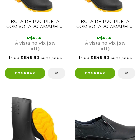
BOTA DE PVC PRETA
BOTA DE PVC PRETA
COM SOLADO AMARELO
COM SOLADO AMARELO
CANO MÉDIO COM
CANO MÉDIO COM
FORRO N43
FORRO N41
R$47,41
R$47,41
70.79.430.000 VONDER
70.79.410.000 VONDER
À vista no Pix
(5%
À vista no Pix
(5%
off)
off)
1
x de
R$49,90
sem juros
1
x de
R$49,90
sem juros