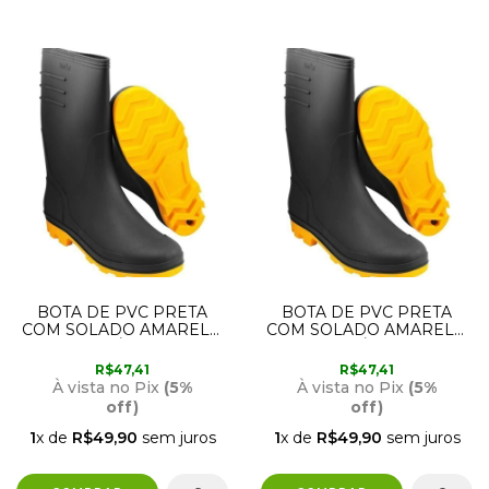
BOTA DE PVC PRETA
BOTA DE PVC PRETA
COM SOLADO AMARELO
COM SOLADO AMARELO
CANO MÉDIO COM
CANO MÉDIO COM
FORRO N39
FORRO N38
R$47,41
R$47,41
70.79.390.000 VONDER
70.79.380.000 VONDER
À vista no Pix
(5%
À vista no Pix
(5%
off)
off)
1
x de
R$49,90
sem juros
1
x de
R$49,90
sem juros