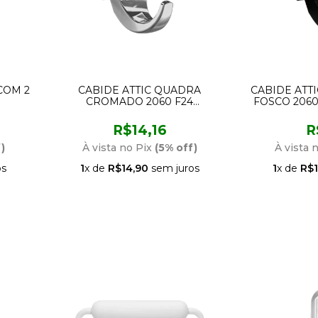
COM 2
CABIDE ATTIC QUADRA
CABIDE ATT
CROMADO 2060 F24
FOSCO 2060
LORENZETTI
R$14,16
R
)
À vista no Pix
(5% off)
À vista 
os
1
x de
R$14,90
sem juros
1
x de
R$1