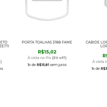
RETO
PORTA TOALHAS 3188 FAME
CABIDE LOR
ZETTI
LO
R$15,02
R
À vista no Pix
(5% off)
)
À vista 
1
x de
R$15,81
sem juros
os
1
x de
R$3