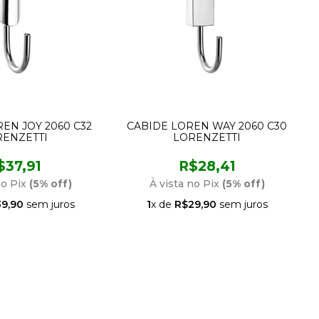
EN JOY 2060 C32
CABIDE LOREN WAY 2060 C30
RENZETTI
LORENZETTI
$37,91
R$28,41
no Pix
(5% off)
À vista no Pix
(5% off)
9,90
sem juros
1
x de
R$29,90
sem juros