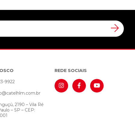
NOSCO
REDE SOCIAIS
23-9922
o@catelhlm.com.br
nguçú, 2190 – Vila Ré
Paulo – SP – CEP:
-001