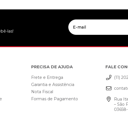
bê-las!
PRECISA DE AJUDA
FALE CO
Frete e Entrega
(11) 20
Garantia e Assistência
contat
o
Nota Fiscal
de
Formas de Pagamento
Rua Iti
– São 
03658