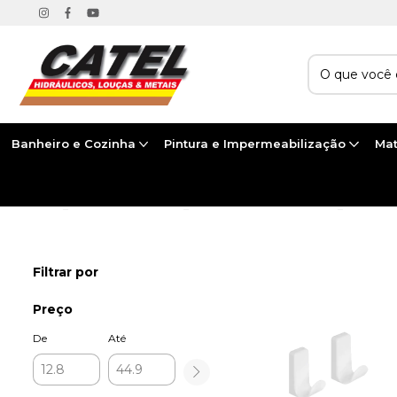
Banheiro e Cozinha
Pintura e Impermeabilização
Mat
Início
>
BANHEIRO E COZINHA
>
ACESSÓRIOS PARA BANHEIRO
>
CABIDES
Filtrar por
Preço
De
Até