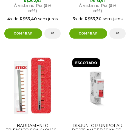
R$202,92
R$151,91
À vista no Pix
(5%
À vista no Pix
(5%
off)
off)
4
x de
R$53,40
sem juros
3
x de
R$53,30
sem juros
ESGOTADO
BARRAMENTO
DISJUNTOR UNIPOLAR