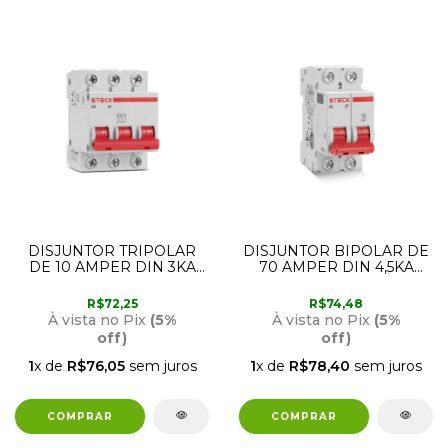
DISJUNTOR TRIPOLAR
DISJUNTOR BIPOLAR DE
DE 10 AMPER DIN 3KA
70 AMPER DIN 4,5KA
SD63 CURVA C STECK
SD62 CURVA C STECK
R$72,25
R$74,48
À vista no Pix
(5%
À vista no Pix
(5%
off)
off)
1
x de
R$76,05
sem juros
1
x de
R$78,40
sem juros