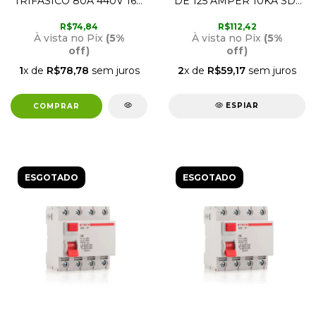
TRIFÁSICO 80A 440V 16P
DE 125 AMPER 10KA SD1
DIN S3F285B STECK
CURVA C STECK
R$74,84
R$112,42
À vista no Pix
(5%
À vista no Pix
(5%
off)
off)
1
x de
R$78,78
sem juros
2
x de
R$59,17
sem juros
ESPIAR
ESGOTADO
ESGOTADO