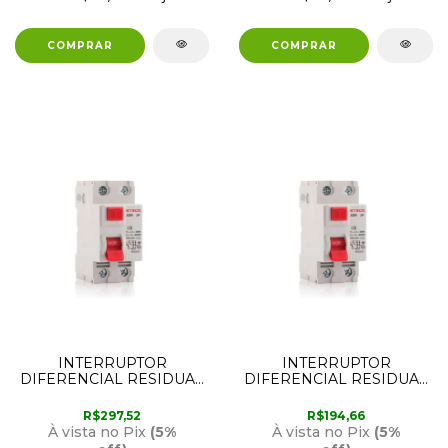
INTERRUPTOR
INTERRUPTOR
DIFERENCIAL RESIDUAL
DIFERENCIAL RESIDUAL
2 POLOS 80 AMPER
2 POLOS 60 AMPER
30MA STECK
30MA STECK
R$297,52
R$194,66
À vista no Pix
(5%
À vista no Pix
(5%