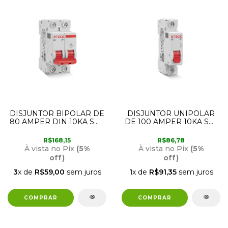
DISJUNTOR BIPOLAR DE
DISJUNTOR UNIPOLAR
80 AMPER DIN 10KA SD2
DE 100 AMPER 10KA SD1
CURVA C STECK
CURVA C STECK
R$168,15
R$86,78
À vista no Pix
(5%
À vista no Pix
(5%
off)
off)
3
x de
R$59,00
sem juros
1
x de
R$91,35
sem juros