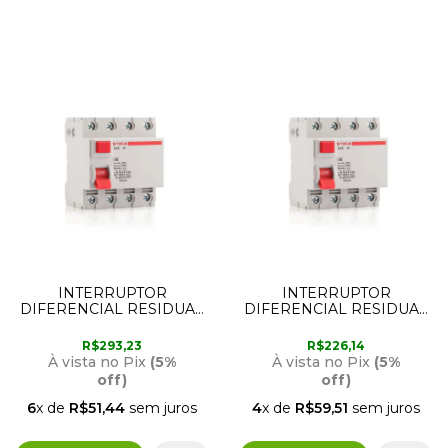
INTERRUPTOR
INTERRUPTOR
DIFERENCIAL RESIDUAL
DIFERENCIAL RESIDUAL
4 POLOS 80 AMPER
4 POLOS 40 AMPER
30MA STECK
30MA STECK
R$293,23
R$226,14
À vista no Pix
(5%
À vista no Pix
(5%
off)
off)
6
x de
R$51,44
sem juros
4
x de
R$59,51
sem juros