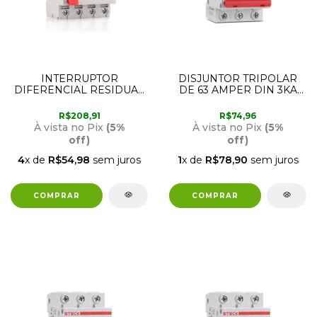
INTERRUPTOR
DISJUNTOR TRIPOLAR
DIFERENCIAL RESIDUAL
DE 63 AMPER DIN 3KA
4 POLOS 63 AMPER
SD63 CURVA C STECK
30MA STECK
R$208,91
R$74,96
À vista no Pix
(5%
À vista no Pix
(5%
off)
off)
4
x de
R$54,98
sem juros
1
x de
R$78,90
sem juros