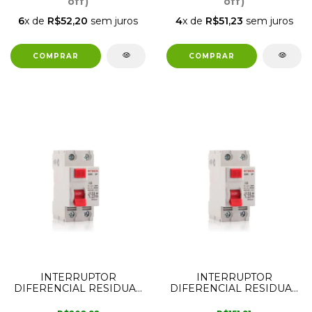
off)
off)
6
x de
R$52,20
sem juros
4
x de
R$51,23
sem juros
INTERRUPTOR
INTERRUPTOR
DIFERENCIAL RESIDUAL
DIFERENCIAL RESIDUAL
2 POLOS 40 AMPER
2 POLOS 25 AMPER
30MA STECK
30MA STECK