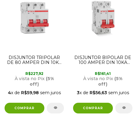
DISJUNTOR TRIPOLAR
DISJUNTOR BIPOLAR DE
DE 80 AMPER DIN 10KA
100 AMPER DIN 10KA
SD3 CURVA C STECK
SD2 CURVA C STECK
R$227,92
R$161,41
À vista no Pix
(5%
À vista no Pix
(5%
off)
off)
4
x de
R$59,98
sem juros
3
x de
R$56,63
sem juros