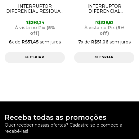
INTERRUPTOR
INTERRUPTOR
DIFERENCIAL RESIDUAL
DIFERENCIAL
4 POLOS 100 AMPER
RESIDUALL 4 POLOS 80
300MA STECK
AMPER 300MA STECK
R$293,24
R$339,52
À vista no Pix
(5%
À vista no Pix
(5%
off)
off)
6
x de
R$51,45
sem juros
7
x de
R$51,06
sem juros
ESPIAR
ESPIAR
Receba todas as promoções
Quer receber nossas ofertas? Cadastre-se e comece a
recebê-las!