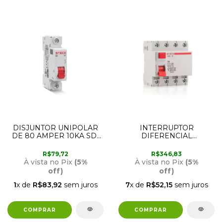
DISJUNTOR UNIPOLAR
INTERRUPTOR
DE 80 AMPER 10KA SD1
DIFERENCIAL
CURVA C STECK
RESIDUALL 4 POLOS 100
AMPER 30MA STECK
R$79,72
R$346,83
À vista no Pix
(5%
À vista no Pix
(5%
off)
off)
1
x de
R$83,92
sem juros
7
x de
R$52,15
sem juros