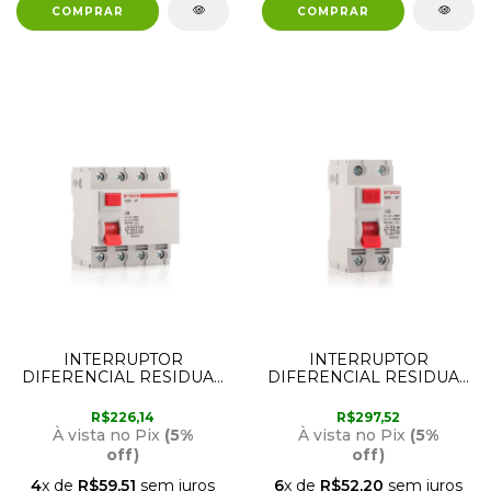
INTERRUPTOR
INTERRUPTOR
DIFERENCIAL RESIDUAL
DIFERENCIAL RESIDUAL
4 POLOS 25 AMPER
2 POLOS 100 AMPER
30MA STECK
30MA STECK
R$226,14
R$297,52
À vista no Pix
(5%
À vista no Pix
(5%
off)
off)
4
x de
R$59,51
sem juros
6
x de
R$52,20
sem juros