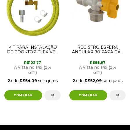
KIT PARA INSTALAÇÃO
REGISTRO ESFERA
DE COOKTOP FLEXÍVEL
ANGULAR 90 PARA GÁS
DE 1,20M COM PONTA
1/2 BSP(M) X 1/2 BSP (M)
AZUL E REGISTRO
180260-61 BLUKIT
R$102,77
R$98,97
BLOQUEADOR 180309-61
À vista no Pix
(5%
À vista no Pix
(5%
BLUKIT
off)
off)
2
x de
R$54,09
sem juros
2
x de
R$52,09
sem juros