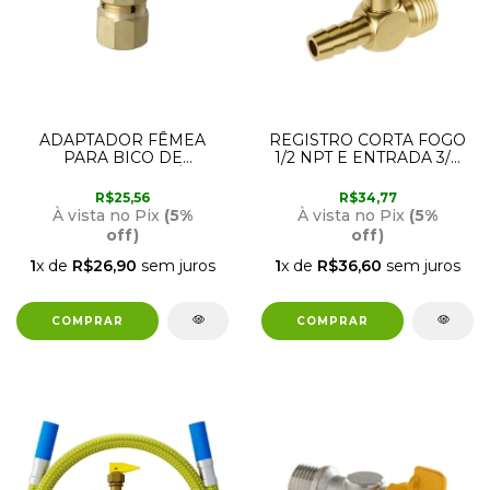
ADAPTADOR FÊMEA
REGISTRO CORTA FOGO
PARA BICO DE
1/2 NPT E ENTRADA 3/8
MANGUEIRA DE GÁS 1/2
PARA MANGUEIRA
BSP (F) X TM 3/8 (F)
ROCO
R$25,56
R$34,77
180116-21 BLUKIT
À vista no Pix
(5%
À vista no Pix
(5%
off)
off)
1
x de
R$26,90
sem juros
1
x de
R$36,60
sem juros