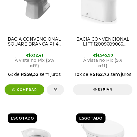
BACIA CONVENCIONAL
BACIA CONVÊNCIONAL
SQUARE BRANCA PI-46
LIFT 12009689066
LORENZETTI
DOCOL
R$332,41
R$1.545,90
À vista no Pix
(5%
À vista no Pix
(5%
off)
off)
6
x de
R$58,32
sem juros
10
x de
R$162,73
sem juros
ESPIAR
COMPRAR
ESGOTADO
ESGOTADO