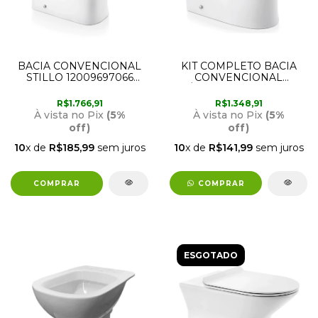
BACIA CONVENCIONAL
KIT COMPLETO BACIA
STILLO 12009697066
CONVENCIONAL
DOCOL
LÓGICCA 12009693066
DOCOL
R$1.766,91
R$1.348,91
À vista no Pix
(5%
À vista no Pix
(5%
off)
off)
10
x de
R$185,99
sem juros
10
x de
R$141,99
sem juros
COMPRAR
ESGOTADO