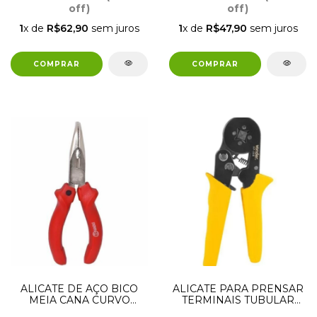
off)
off)
1
x de
R$62,90
sem juros
1
x de
R$47,90
sem juros
ALICATE DE AÇO BICO
ALICATE PARA PRENSAR
MEIA CANA CURVO
TERMINAIS TUBULAR
NOVE954
0,25 A 6,0MM² AP-256