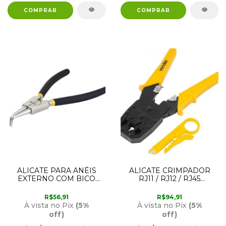
ALICATE PARA ANÉIS
ALICATE CRIMPADOR
EXTERNO COM BICO
RJ11 / RJ12 / RJ45
CURVO 6.1/2 36.62.165.000
36.86.245.000 VONDER
VONDER
R$56,91
R$94,91
À vista no Pix
(5%
À vista no Pix
(5%
off)
off)