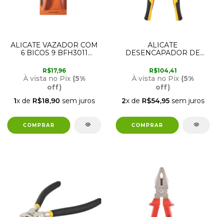
ALICATE VAZADOR COM
ALICATE
6 BICOS 9 BFH3011
DESENCAPADOR DE
BESTFER
FIOS 8 PARA FIOS
ISOLADOS 36.86.000.008
R$17,96
R$104,41
VONDER
À vista no Pix
(5%
À vista no Pix
(5%
off)
off)
1
x de
R$18,90
sem juros
2
x de
R$54,95
sem juros