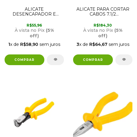
ALICATE
ALICATE PARA CORTAR
DESENCAPADOR E
CABOS 7.1/2
CORTADOR PARA FIOS
36.62.005.000 VONDER
36.62.014.000 VONDER
R$55,96
R$184,30
À vista no Pix
(5%
À vista no Pix
(5%
off)
off)
1
x de
R$58,90
sem juros
3
x de
R$64,67
sem juros