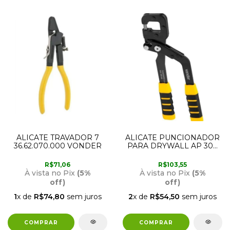
ALICATE TRAVADOR 7
ALICATE PUNCIONADOR
36.62.070.000 VONDER
PARA DRYWALL AP 300
36.62.300.300 VONDER
R$71,06
R$103,55
À vista no Pix
(5%
À vista no Pix
(5%
off)
off)
1
x de
R$74,80
sem juros
2
x de
R$54,50
sem juros