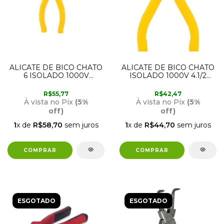
ALICATE DE BICO CHATO
ALICATE DE BICO CHATO
6 ISOLADO 1000V
ISOLADO 1000V 4.1/2
36.62.061.507 VONDER
36.62.041.155 VONDER
R$55,77
R$42,47
À vista no Pix
(5%
À vista no Pix
(5%
off)
off)
1
x de
R$58,70
sem juros
1
x de
R$44,70
sem juros
ESGOTADO
ESGOTADO