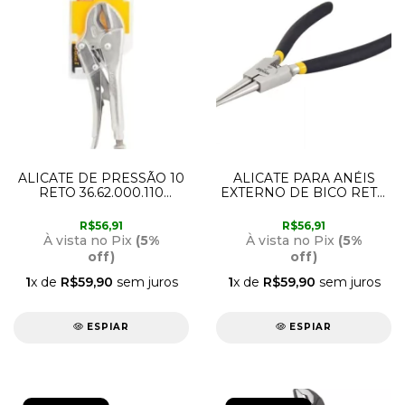
ALICATE DE PRESSÃO 10
ALICATE PARA ANÉIS
RETO 36.62.000.110
EXTERNO DE BICO RETO
VONDER
7 177MM 36.62.180.000
VONDER
R$56,91
R$56,91
À vista no Pix
(5%
À vista no Pix
(5%
off)
off)
1
x de
R$59,90
sem juros
1
x de
R$59,90
sem juros
ESPIAR
ESPIAR