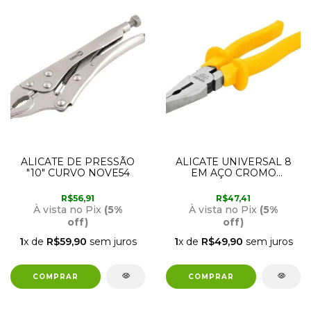
ALICATE DE PRESSÃO
ALICATE UNIVERSAL 8
"10" CURVO NOVE54
EM AÇO CROMO
VANÁDIO COM
ISOLAÇÃO ATÉ 1.000V
R$56,91
R$47,41
36.62.000.008 VONDER
À vista no Pix
(5%
À vista no Pix
(5%
off)
off)
1
x de
R$59,90
sem juros
1
x de
R$49,90
sem juros