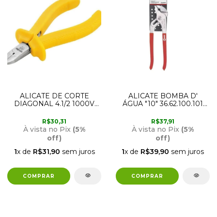
ALICATE DE CORTE
ALICATE BOMBA D'
DIAGONAL 4.1/2 1000V
ÁGUA "10" 36.62.100.101
VONDER
NOVE54
R$30,31
R$37,91
À vista no Pix
(5%
À vista no Pix
(5%
off)
off)
1
x de
R$31,90
sem juros
1
x de
R$39,90
sem juros