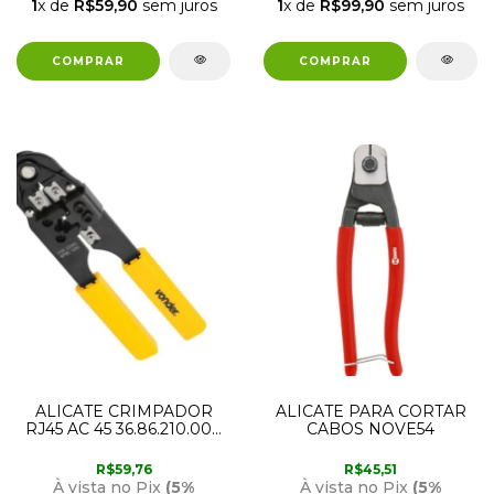
1
x de
R$59,90
sem juros
1
x de
R$99,90
sem juros
ALICATE CRIMPADOR
ALICATE PARA CORTAR
RJ45 AC 45 36.86.210.000
CABOS NOVE54
VONDER
R$59,76
R$45,51
À vista no Pix
(5%
À vista no Pix
(5%