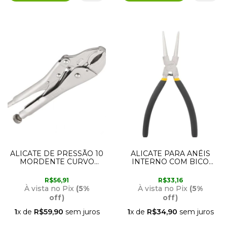
ALICATE DE PRESSÃO 10
ALICATE PARA ANÉIS
MORDENTE CURVO
INTERNO COM BICO
36.62.110.000 VONDER
RETO 177MM
36.62.000.180 VONDER
R$56,91
R$33,16
À vista no Pix
(5%
À vista no Pix
(5%
off)
off)
1
x de
R$59,90
sem juros
1
x de
R$34,90
sem juros