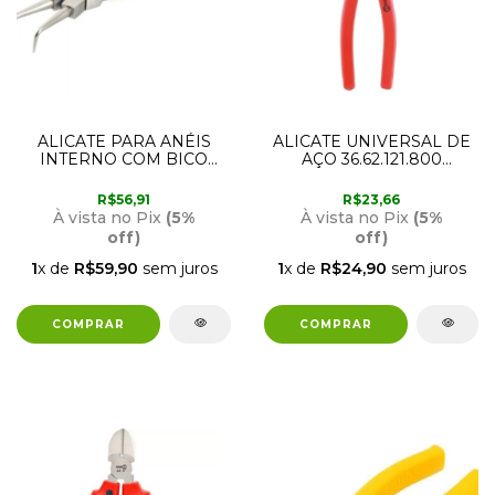
ALICATE PARA ANÉIS
ALICATE UNIVERSAL DE
INTERNO COM BICO
AÇO 36.62.121.800
CURVO 165MM
NOVE54
36.62.000.165 VONDER
R$56,91
R$23,66
À vista no Pix
(5%
À vista no Pix
(5%
off)
off)
1
x de
R$59,90
sem juros
1
x de
R$24,90
sem juros