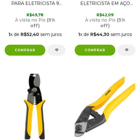
PARA ELETRICISTA 9
ELETRICISTA EM AÇO
36.62.000.003 NOVE54
NIQUELADO 36.62.010.615
NOVE54
R$49,78
R$42,09
À vista no Pix
(5%
À vista no Pix
(5%
off)
off)
1
x de
R$52,40
sem juros
1
x de
R$44,30
sem juros