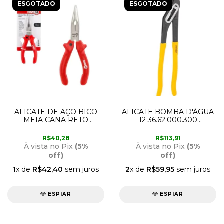
ESGOTADO
ESGOTADO
ALICATE DE AÇO BICO
ALICATE BOMBA D'ÁGUA
MEIA CANA RETO
12 36.62.000.300
NOVE54
VONDER
R$40,28
R$113,91
À vista no Pix
(5%
À vista no Pix
(5%
off)
off)
1
x de
R$42,40
sem juros
2
x de
R$59,95
sem juros
ESPIAR
ESPIAR