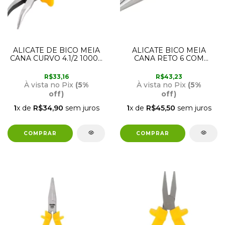
ALICATE DE BICO MEIA
ALICATE BICO MEIA
CANA CURVO 4.1/2 1000V
CANA RETO 6 COM
36.62.041.153 VONDER
ISOLAÇÃO 1000V
36.62.061.505 VONDER
R$33,16
R$43,23
À vista no Pix
(5%
À vista no Pix
(5%
off)
off)
1
x de
R$34,90
sem juros
1
x de
R$45,50
sem juros