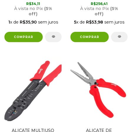
VONDER
R$34,11
R$256,41
À vista no Pix
(5%
À vista no Pix
(5%
off)
off)
1
x de
R$35,90
sem juros
5
x de
R$53,98
sem juros
ALICATE MULTIUSO
ALICATE DE