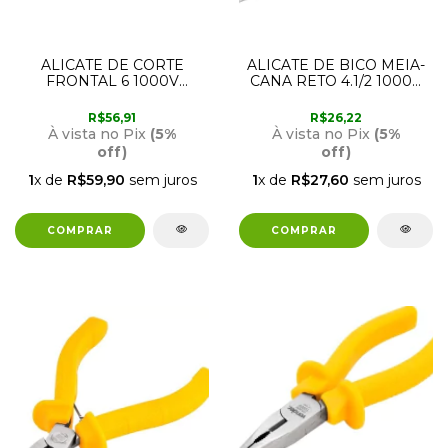
ALICATE DE CORTE
ALICATE DE BICO MEIA-
FRONTAL 6 1000V
CANA RETO 4.1/2 1000V
36.62.061.502 VONDER
36.62.041.152 VONDER
R$56,91
R$26,22
À vista no Pix
(5%
À vista no Pix
(5%
off)
off)
1
x de
R$59,90
sem juros
1
x de
R$27,60
sem juros