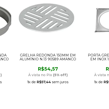
NDA
GRELHA REDONDA 150MM EM
PORTA GR
ANCO
ALUMÍNIO N.13 90589 AMANCO
EM INOX 
R$54,57
R
)
À vista no Pix
(5% off)
À vista 
s
1
x de
R$57,44
sem juros
1
x de
R$