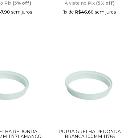
no Pix
(5% off)
À vista no Pix
(5% off)
7,90
sem juros
1
x de
R$46,60
sem juros
ELHA REDONDA
PORTA GRELHA REDONDA
MM 11771 AMANCO
BRANCA 100MM 11765