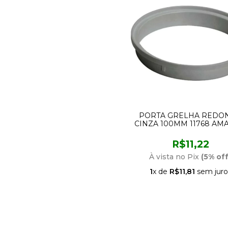
PORTA GRELHA REDO
CINZA 100MM 11768 AM
R$11,22
À vista no Pix
(5% off
1
x de
R$11,81
sem juro