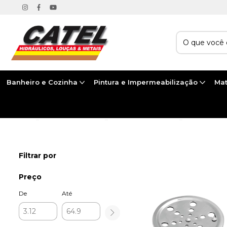
Banheiro e Cozinha
Pintura e Impermeabilização
Mat
Início
>
BANHEIRO E COZINHA
>
METAIS PARA BANHEIRO
>
GRELHAS
Filtrar por
Preço
De
Até