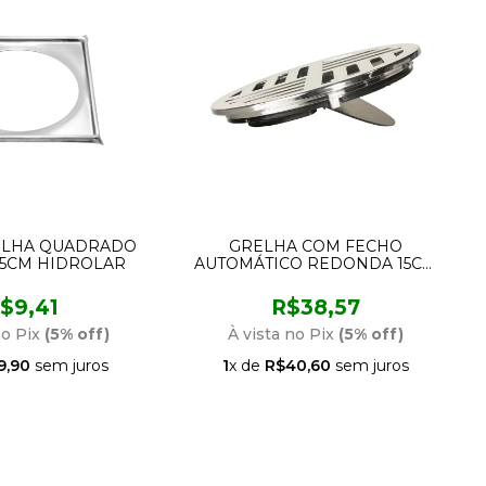
ELHA QUADRADO
GRELHA COM FECHO
15CM HIDROLAR
AUTOMÁTICO REDONDA 15CM
CROMADA ESTRELA
$9,41
R$38,57
no Pix
(5% off)
À vista no Pix
(5% off)
9,90
sem juros
1
x de
R$40,60
sem juros