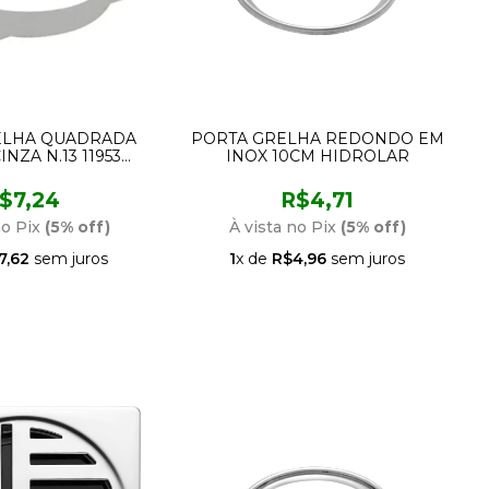
ELHA QUADRADA
PORTA GRELHA REDONDO EM
NZA N.13 11953
INOX 10CM HIDROLAR
MANCO
$7,24
R$4,71
no Pix
(5% off)
À vista no Pix
(5% off)
7,62
sem juros
1
x de
R$4,96
sem juros