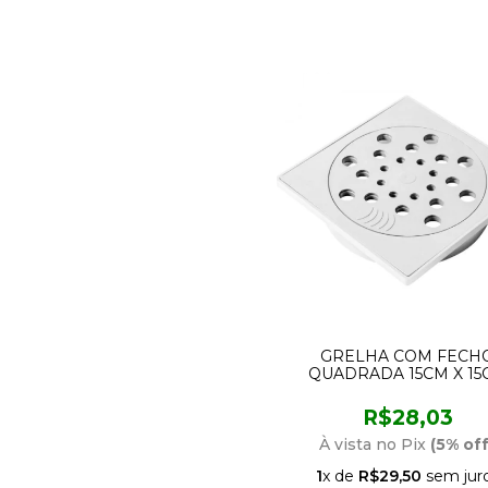
GRELHA COM FECH
QUADRADA 15CM X 15
BRANCA ESTRELA
R$28,03
À vista no Pix
(5% off
1
x de
R$29,50
sem jur