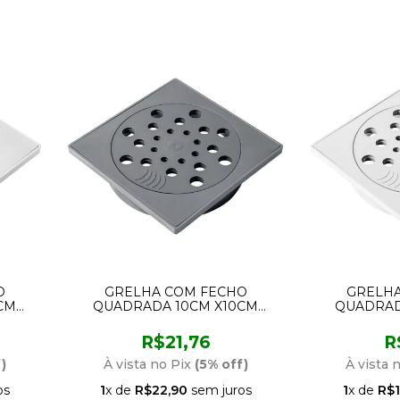
O
GRELHA COM FECHO
GRELHA
CM
QUADRADA 10CM X10CM
QUADRAD
CINZA ESTRELA
BRAN
R$21,76
R
)
À vista no Pix
(5% off)
À vista 
os
1
x de
R$22,90
sem juros
1
x de
R$1