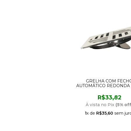
GRELHA COM FECH
AUTOMÁTICO REDONDA
CROMADA ESTREL
R$33,82
À vista no Pix
(5% off
1
x de
R$35,60
sem jur