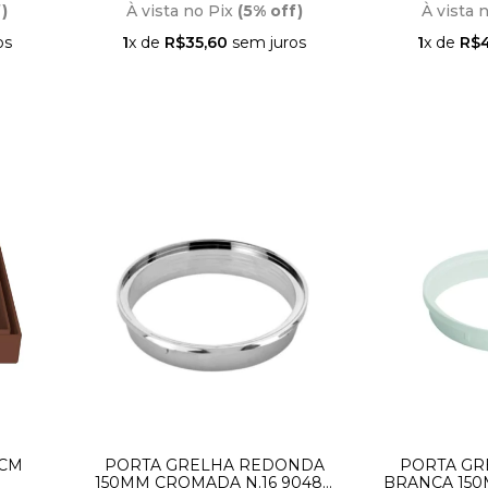
)
À vista no Pix
(5% off)
À vista 
os
1
x de
R$35,60
sem juros
1
x de
R$4
0CM
PORTA GRELHA REDONDA
PORTA GR
150MM CROMADA N.16 90488
BRANCA 150