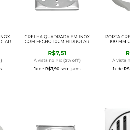
INOX
GRELHA QUADRADA EM INOX
PORTA GR
OLAR
COM FECHO 10CM HIDROLAR
100 MM CI
A
R$7,51
R
)
À vista no Pix
(5% off)
À vista 
s
1
x de
R$7,90
sem juros
1
x de
R$