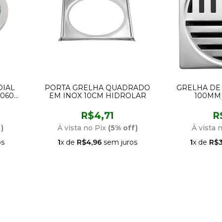
IAL
PORTA GRELHA QUADRADO
GRELHA DE
0607
EM INOX 10CM HIDROLAR
100MM
AUTOMÁT
LO
R$4,71
R
)
À vista no Pix
(5% off)
À vista 
os
1
x de
R$4,96
sem juros
1
x de
R$3