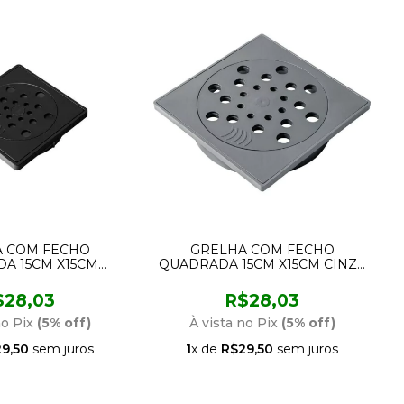
 COM FECHO
GRELHA COM FECHO
A 15CM X15CM
QUADRADA 15CM X15CM CINZA
A ESTRELA
ESTRELA
$28,03
R$28,03
no Pix
(5% off)
À vista no Pix
(5% off)
9,50
sem juros
1
x de
R$29,50
sem juros