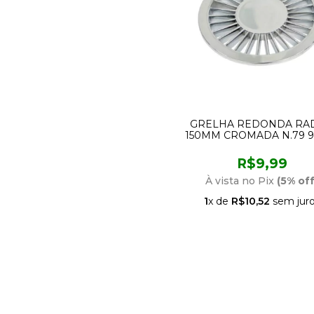
GRELHA REDONDA RAD
150MM CROMADA N.79 9
AMANCO
R$9,99
À vista no Pix
(5% off
1
x de
R$10,52
sem jur