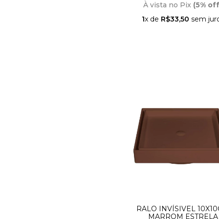
À vista no Pix
(5% off
1
x de
R$33,50
sem jur
RALO INVÍSIVEL 10X1
MARROM ESTRELA