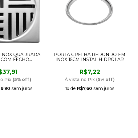
 INOX QUADRADA
PORTA GRELHA REDONDO EM
 COM FECHO
INOX 15CM INSTAL HIDROLAR
ICO 1790 C19
RENZETTI
$37,91
R$7,22
no Pix
(5% off)
À vista no Pix
(5% off)
9,90
sem juros
1
x de
R$7,60
sem juros