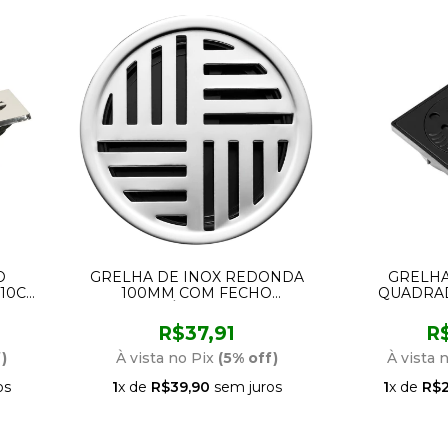
O
GRELHA DE INOX REDONDA
GRELHA
 10CM
100MM COM FECHO
QUADRAD
A
AUTOMÁTICO 1780 C19
PRET
LORENZETTI
R$37,91
R
)
À vista no Pix
(5% off)
À vista 
os
1
x de
R$39,90
sem juros
1
x de
R$2