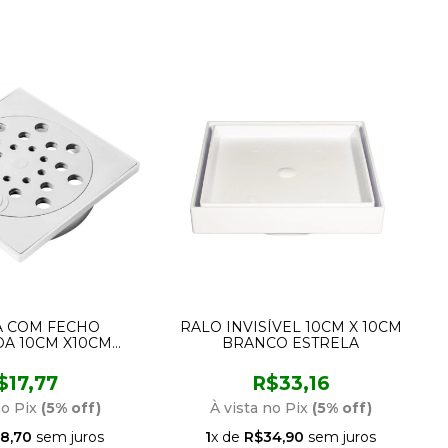
 COM FECHO
RALO INVISÍVEL 10CM X 10CM
A 10CM X10CM
BRANCO ESTRELA
CA ESTRELA
$17,77
R$33,16
no Pix
(5% off)
À vista no Pix
(5% off)
8,70
sem juros
1
x de
R$34,90
sem juros