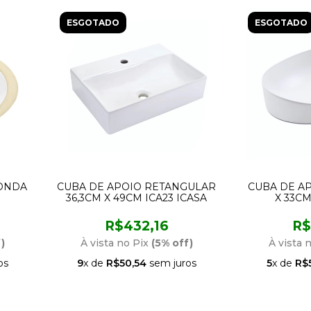
ESGOTADO
ESGOTADO
ONDA
CUBA DE APOIO RETANGULAR
CUBA DE AP
36,3CM X 49CM ICA23 ICASA
X 33CM
R$432,16
R$
)
À vista no Pix
(5% off)
À vista 
os
9
x de
R$50,54
sem juros
5
x de
R$