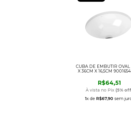
CUBA DE EMBUTIR OVAL
X 36CM X 16,5CM 900165
DOCOL
R$64,51
À vista no Pix
(5% off
1
x de
R$67,90
sem jur