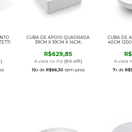
ANTO
CUBA DE APOIO QUADRADA
CUBA DE 
ZETTI
39CM X 39CM X 14CM
40CM 120
12009699026 DOCOL
R$629,85
R$
)
À vista no Pix
(5% off)
À vista 
os
10
x de
R$66,30
sem juros
7
x de
R$