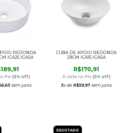
APOIO REDONDA
CUBA DE APOIO REDONDA
CM ICA25 ICASA
29CM ICA15 ICASA
189,91
R$170,91
no Pix
(5% off)
À vista no Pix
(5% off)
66,63
sem juros
3
x de
R$59,97
sem juros
ESGOTADO