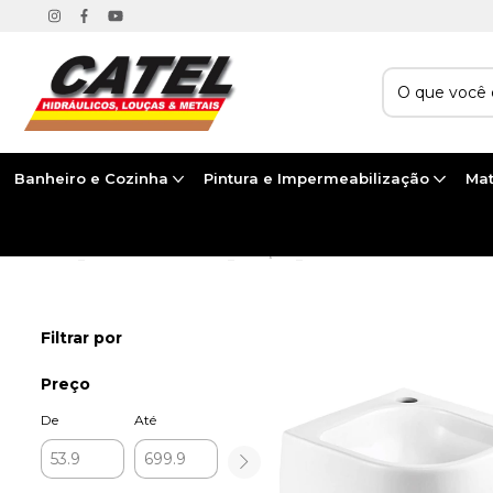
Banheiro e Cozinha
Pintura e Impermeabilização
Mat
Início
>
BANHEIRO E COZINHA
>
LOUÇAS
>
CUBAS
Filtrar por
Preço
De
Até