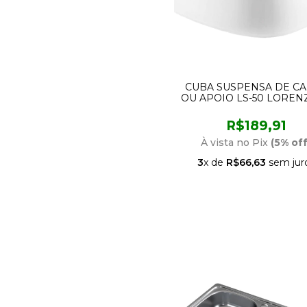
CUBA SUSPENSA DE C
OU APOIO LS-50 LOREN
R$189,91
À vista no Pix
(5% off
3
x de
R$66,63
sem jur