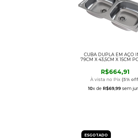
CUBA DUPLA EM AÇO 
79CM X 43,5CM X 15CM P
COM FURO PARA TORN
90017671004 DOCO
R$664,91
À vista no Pix
(5% off
10
x de
R$69,99
sem jur
ESGOTADO