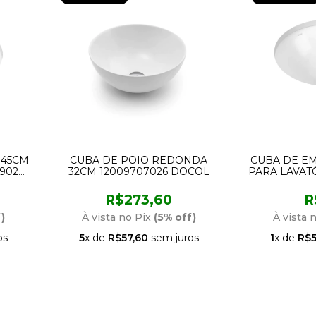
 45CM
CUBA DE POIO REDONDA
CUBA DE E
49026
32CM 12009707026 DOCOL
PARA LAVAT
900191
R$273,60
R
)
À vista no Pix
(5% off)
À vista 
os
5
x de
R$57,60
sem juros
1
x de
R$5