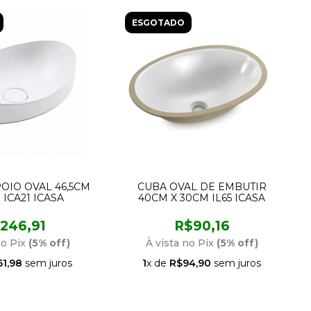
ESGOTADO
OIO OVAL 46,5CM
CUBA OVAL DE EMBUTIR
 ICA21 ICASA
40CM X 30CM IL65 ICASA
246,91
R$90,16
no Pix
(5% off)
À vista no Pix
(5% off)
51,98
sem juros
1
x de
R$94,90
sem juros