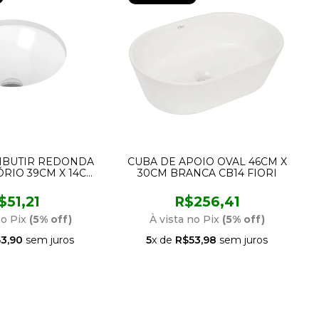
MBUTIR REDONDA
CUBA DE APOIO OVAL 46CM X
ÓRIO 39CM X 14CM
30CM BRANCA CB14 FIORI
17026 DOCOL
$51,21
R$256,41
no Pix
(5% off)
À vista no Pix
(5% off)
3,90
sem juros
5
x de
R$53,98
sem juros