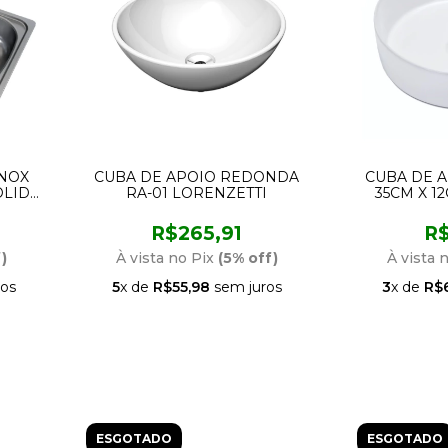
INOX
CUBA DE APOIO REDONDA
CUBA DE 
OLIDA
RA-01 LORENZETTI
35CM X 12
EIRA
L
R$265,91
R$
)
À vista no Pix
(5% off)
À vista 
os
5
x de
R$55,98
sem juros
3
x de
R$
ESGOTADO
ESGOTADO