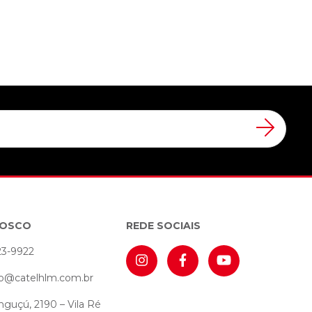
NOSCO
REDE SOCIAIS
23-9922
o@catelhlm.com.br
nguçú, 2190 – Vila Ré