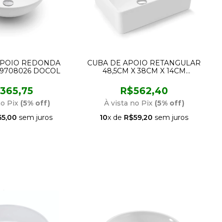
APOIO REDONDA
CUBA DE APOIO RETANGULAR
09708026 DOCOL
48,5CM X 38CM X 14CM
12016681026 DOCOL
365,75
R$562,40
no Pix
(5% off)
À vista no Pix
(5% off)
55,00
sem juros
10
x de
R$59,20
sem juros