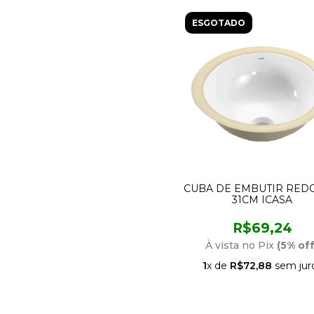
ESGOTADO
CUBA DE EMBUTIR RED
31CM ICASA
R$69,24
À vista no Pix
(5% off
1
x de
R$72,88
sem jur