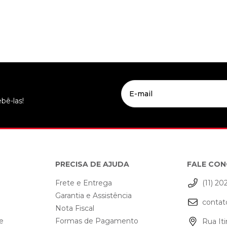
bê-las!
PRECISA DE AJUDA
FALE CO
Frete e Entrega
(11) 20
Garantia e Assistência
contat
o
Nota Fiscal
de
Formas de Pagamento
Rua Iti