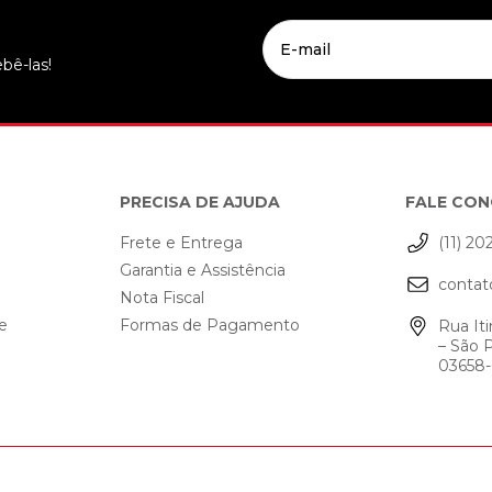
bê-las!
PRECISA DE AJUDA
FALE CO
Frete e Entrega
(11) 20
Garantia e Assistência
contat
o
Nota Fiscal
de
Formas de Pagamento
Rua Iti
– São 
03658