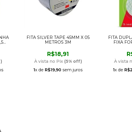
INHA
FITA SILVER TAPE 45MM X 05
FITA DUP
,5
METROS 3M
FIXA FOR
ME
R$18,91
R
)
À vista no Pix
(5% off)
À vista 
os
1
x de
R$19,90
sem juros
1
x de
R$2