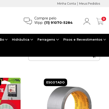
|
Minha Conta
Meus Pedidos
Compre pelo
0
Wpp:
(11) 91070-5284
ção
Hidráulica
Ferragens
Pisos e Revestimentos
ESGOTADO