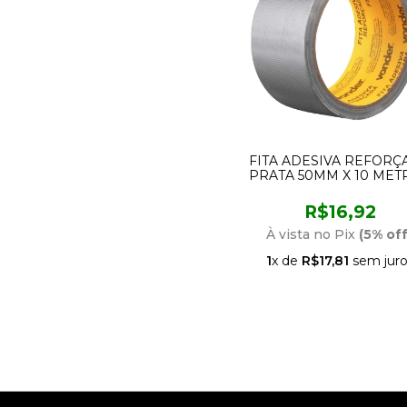
FITA ADESIVA REFORÇ
PRATA 50MM X 10 MET
10.10.050.010 VOND
R$16,92
À vista no Pix
(5% off
1
x de
R$17,81
sem juro