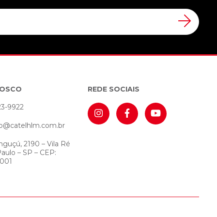
NOSCO
REDE SOCIAIS
23-9922
o@catelhlm.com.br
nguçú, 2190 – Vila Ré
Paulo – SP – CEP:
-001