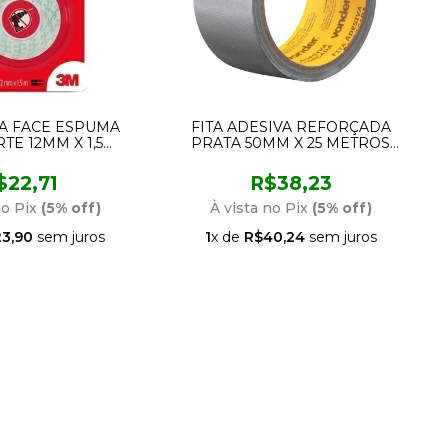
LA FACE ESPUMA
FITA ADESIVA REFORÇADA
TE 12MM X 1,5
PRATA 50MM X 25 METROS
TROS 3M
10.10.050.025 VONDER
$22,71
R$38,23
no Pix
(5% off)
À vista no Pix
(5% off)
3,90
sem juros
1
x de
R$40,24
sem juros