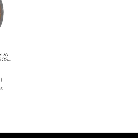
ADA
ROS
ER
)
s