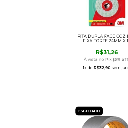
FITA DUPLA FACE COZ
FIXA FORTE 24MM X 1
METROS 3M
R$31,26
À vista no Pix
(5% off
1
x de
R$32,90
sem jur
ESGOTADO