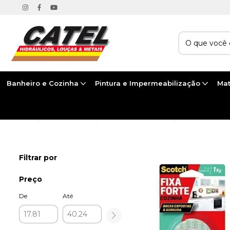
Banheiro e Cozinha
Pintura e Impermeabilização
Mat
Início
>
MAIS CATEGORIAS
>
UTILIDADES DOMÉSTICAS
>
FITAS ADESIVAS
Filtrar por
Preço
De
Até