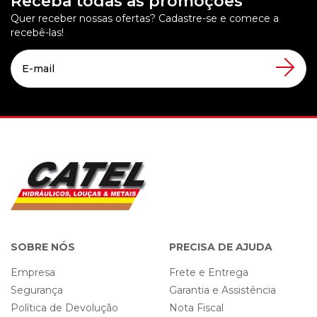
Receba todas as promoções
Quer receber nossas ofertas? Cadastre-se e comece a
recebê-las!
SOBRE NÓS
PRECISA DE AJUDA
Empresa
Frete e Entrega
Segurança
Garantia e Assistência
Política de Devolução
Nota Fiscal