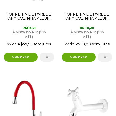
TORNEIRA DE PAREDE
TORNEIRA DE PAREDE
PARA COZINHA ALLURE
PARA COZINHA ALLURE
MOVE VERMELHA
MOVE PRETA 1170205
1170206 VIQUA
VIQUA
R$113,91
R$110,20
À vista no Pix
(5%
À vista no Pix
(5%
off)
off)
2
x de
R$59,95
sem juros
2
x de
R$58,00
sem juros