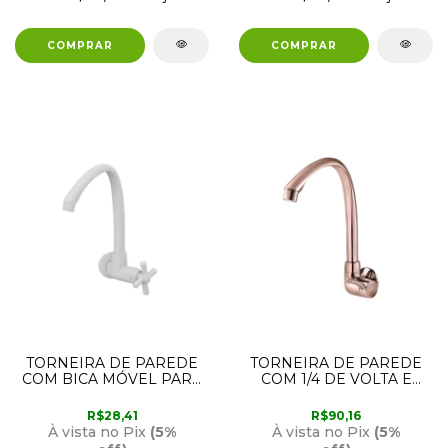
TORNEIRA DE PAREDE
TORNEIRA DE PAREDE
COM BICA MÓVEL PARA
COM 1/4 DE VOLTA E
COZINHA 300000470
BICA ALTA PARA
TIGRE
COZINHA ROSÉ GOLD
R$28,41
R$90,16
LINEA 300005608 TIGRE
À vista no Pix
(5%
À vista no Pix
(5%