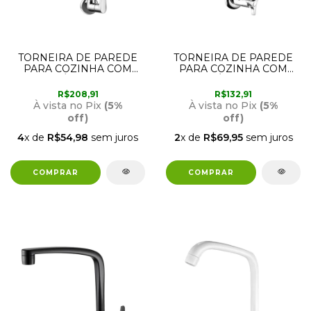
TORNEIRA DE PAREDE
TORNEIRA DE PAREDE
PARA COZINHA COM
PARA COZINHA COM
BICA MÓVEL 1168 C32
BICA MÓVEL 1168 C30
LORENZETTI
LORENZETTI
R$208,91
R$132,91
À vista no Pix
(5%
À vista no Pix
(5%
off)
off)
4
x de
R$54,98
sem juros
2
x de
R$69,95
sem juros