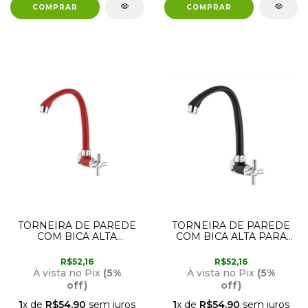
TORNEIRA DE PAREDE
TORNEIRA DE PAREDE
COM BICA ALTA
COM BICA ALTA PARA
VERMELHA E CROMADA
COZINHA 300000629
PARA COZINHA
TIGRE
R$52,16
R$52,16
300000630 TIGRE
À vista no Pix
(5%
À vista no Pix
(5%
off)
off)
1
x de
R$54,90
sem juros
1
x de
R$54,90
sem juros