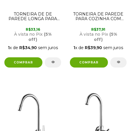
TORNEIRA DE DE
TORNEIRA DE PAREDE
PAREDE LONGA PARA
PARA COZINHA COM
COZINA 1132 F34
BICA MÓVEL 1168 F27
LORENZETTI
LORENZETTI
R$33,16
R$37,91
À vista no Pix
(5%
À vista no Pix
(5%
off)
off)
1
x de
R$34,90
sem juros
1
x de
R$39,90
sem juros