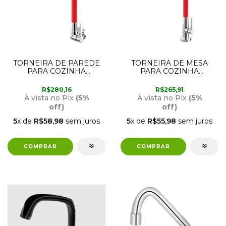
TORNEIRA DE PAREDE
TORNEIRA DE MESA
PARA COZINHA
PARA COZINHA
GALIFLEX CROMADA E
GALIFLEX CROMADA E
VERMELHA 00967479
VERMELHA 00966979
R$280,16
R$265,91
DOCOL
DOCOL
À vista no Pix
(5%
À vista no Pix
(5%
off)
off)
5
x de
R$58,98
sem juros
5
x de
R$55,98
sem juros