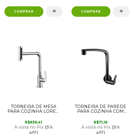
TORNEIRA DE MESA
TORNEIRA DE PAREDE
PARA COZINHA LOREN
PARA COZINHA COM
MOVE 1177 C57
BICA MÓVEL PRETA
LORENZETTI
FOSCA 1168 F71
R$636,41
R$71,16
LORENZETTI
À vista no Pix
(5%
À vista no Pix
(5%
off)
off)