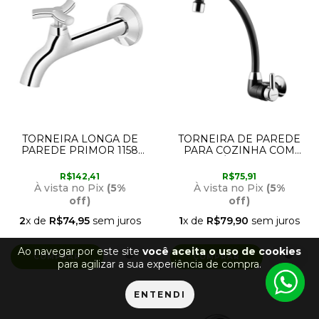
TORNEIRA LONGA DE
TORNEIRA DE PAREDE
PAREDE PRIMOR 1158
PARA COZINHA COM
DOCOL
BICA MÓVEL PRETA E
CROMADA 1168 F31
R$142,41
R$75,91
LORENZETTI
À vista no Pix
(5%
À vista no Pix
(5%
off)
off)
2
x de
R$74,95
sem juros
1
x de
R$79,90
sem juros
Ao navegar por este site
você aceita o uso de cookies
para agilizar a sua experiência de compra.
ENTENDI