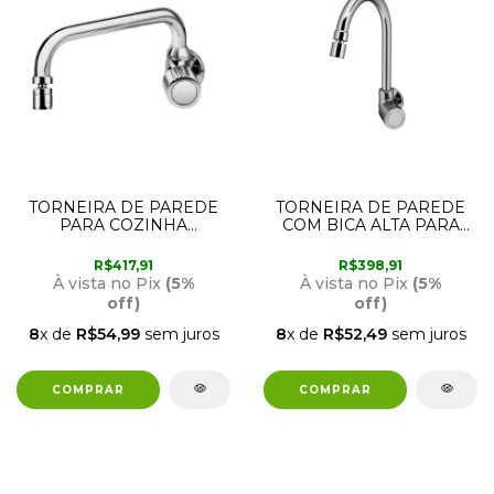
TORNEIRA DE PAREDE
TORNEIRA DE PAREDE
PARA COZINHA
COM BICA ALTA PARA
90001992060 ITAPEMA
COZINHA 90001639060
BELLA DOCOL
DOCOL
R$417,91
R$398,91
À vista no Pix
(5%
À vista no Pix
(5%
off)
off)
8
x de
R$54,99
sem juros
8
x de
R$52,49
sem juros