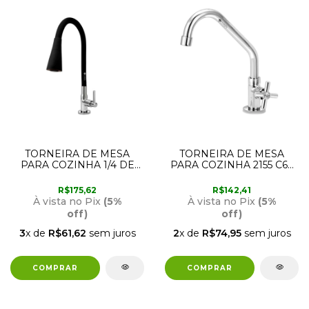
TORNEIRA DE MESA
TORNEIRA DE MESA
PARA COZINHA 1/4 DE
PARA COZINHA 2155 C62
VOLTA COM AREJADOR
FURKIN
GOURMET 2155 C51
R$175,62
R$142,41
FURKIN
À vista no Pix
(5%
À vista no Pix
(5%
off)
off)
3
x de
R$61,62
sem juros
2
x de
R$74,95
sem juros