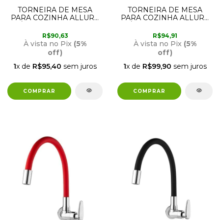
TORNEIRA DE MESA
TORNEIRA DE MESA
PARA COZINHA ALLURE
PARA COZINHA ALLURE
DÉCORE CINZA FOSCO
DÉCORE PRETA 1170311
1170312 VIQUA
VIQUA
R$90,63
R$94,91
À vista no Pix
(5%
À vista no Pix
(5%
off)
off)
1
x de
R$95,40
sem juros
1
x de
R$99,90
sem juros