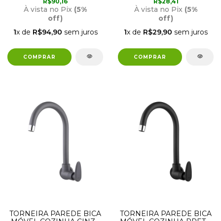
R$90,16
R$28,41
300005610 TIGRE
À vista no Pix
(5%
À vista no Pix
(5%
off)
off)
1
x de
R$94,90
sem juros
1
x de
R$29,90
sem juros
TORNEIRA PAREDE BICA
TORNEIRA PAREDE BICA