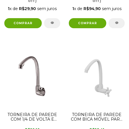
off)
off)
1
x de
R$29,90
sem juros
1
x de
R$94,90
sem juros
TORNEIRA DE PAREDE
TORNEIRA DE PAREDE
COM 1/4 DE VOLTA E
COM BICA MÓVEL PARA
BICA ALTA PARA
COZINHA 300000460
COZINHA ONIX LINEA
TIGRE