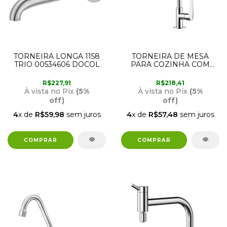
TORNEIRA LONGA 1158
TORNEIRA DE MESA
TRIO 00534606 DOCOL
PARA COZINHA COM
BICA MÓVEL 1167 C32
LORENZETTI
R$227,91
R$218,41
À vista no Pix
(5%
À vista no Pix
(5%
off)
off)
4
x de
R$59,98
sem juros
4
x de
R$57,48
sem juros