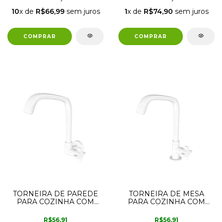
10
x de
R$66,99
sem juros
1
x de
R$74,90
sem juros
TORNEIRA DE PAREDE
TORNEIRA DE MESA
PARA COZINHA COM
PARA COZINHA COM
BICA MÓVEL 1168 F64
BICA MÓVEL BRANCA
LORENZETTI
1167 F64 LORENZETTI
R$56,91
R$56,91