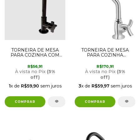
TORNEIRA DE MESA
TORNEIRA DE MESA
PARA COZINHA COM
PARA COZINHA
BICA MÓVEL PRETA FIT
00673406 DOCOL
CROSS 1167 F64
R$56,91
R$170,91
LORENZETTI
À vista no Pix
(5%
À vista no Pix
(5%
off)
off)
1
x de
R$59,90
sem juros
3
x de
R$59,97
sem juros