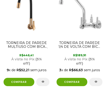
TORNEIRA DE PAREDE
TORNEIRA DE PAREDE
MULTIUSO COM BICA
1/4 DE VOLTA COM BICO
FLEXÍVEL PRETA E ROSÊ
PARA FILTRO DE
GOLD 1178 RG27
COZINHA 1181 C51
R$446,41
R$189,91
FURKIN
À vista no Pix
(5%
À vista no Pix
(5%
off)
off)
9
x de
R$52,21
sem juros
3
x de
R$66,63
sem juros