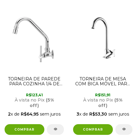
TORNEIRA DE PAREDE
TORNEIRA DE MESA
PARA COZINHA 1/4 DE
COM BICA MÓVEL PARA
VOLTA 2156 C61 FURKIN
COZINHA 1167 C30
LORENZETTI
R$123,41
R$151,91
À vista no Pix
(5%
À vista no Pix
(5%
off)
off)
2
x de
R$64,95
sem juros
3
x de
R$53,30
sem juros