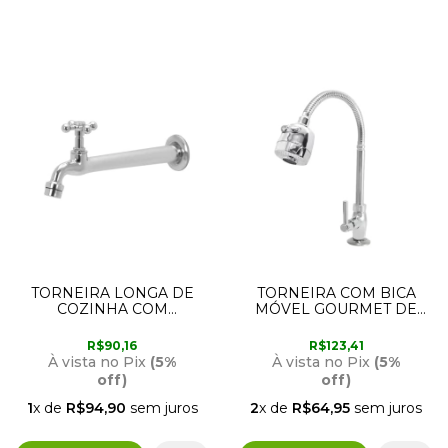
TORNEIRA LONGA DE
TORNEIRA COM BICA
COZINHA COM
MÓVEL GOURMET DE
AREJADO 1159 C3/8
MESA PARA COZINHA E
FURKIN
1/4 DE VOLTA 1155 C51
R$90,16
R$123,41
FURKIN
À vista no Pix
(5%
À vista no Pix
(5%
off)
off)
1
x de
R$94,90
sem juros
2
x de
R$64,95
sem juros