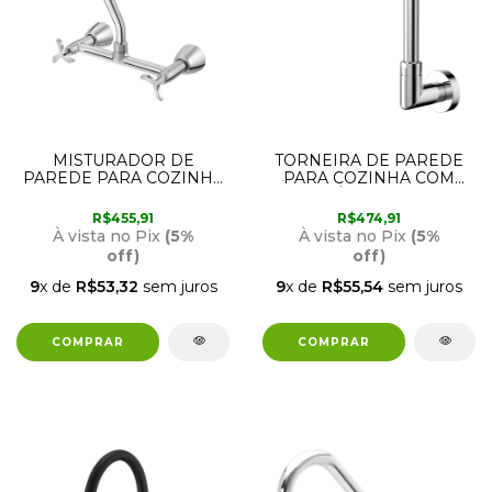
MISTURADOR DE
TORNEIRA DE PAREDE
PAREDE PARA COZINHA
PARA COZINHA COM
NOVA PERTUTTI
BICA MÓVEL 90 GRAUS
90008993006 DOCOL
NOVA LÓGGICA
R$455,91
R$474,91
90011382006 DOCOL
À vista no Pix
(5%
À vista no Pix
(5%
off)
off)
9
x de
R$53,32
sem juros
9
x de
R$55,54
sem juros