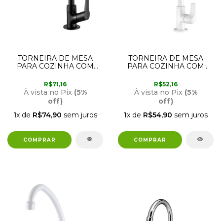
TORNEIRA DE MESA
TORNEIRA DE MESA
PARA COZINHA COM
PARA COZINHA COM
BICA MÓVEL PRETA
BICA MÓVEL 1167 F61
FOSCA 1167 F71
LORENZETTI
R$71,16
R$52,16
LORENZETTI
À vista no Pix
(5%
À vista no Pix
(5%
off)
off)
1
x de
R$74,90
sem juros
1
x de
R$54,90
sem juros