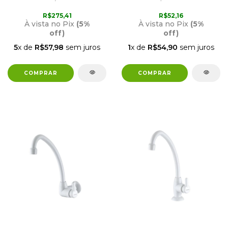
BICA FLEXÍVEL LOREN
BICA MÓVEL BRANCA
FLEX PRETA 1177 B27
1168 F61 LORENZETTI
R$275,41
R$52,16
LORENZETTI
À vista no Pix
(5%
À vista no Pix
(5%
off)
off)
5
x de
R$57,98
sem juros
1
x de
R$54,90
sem juros