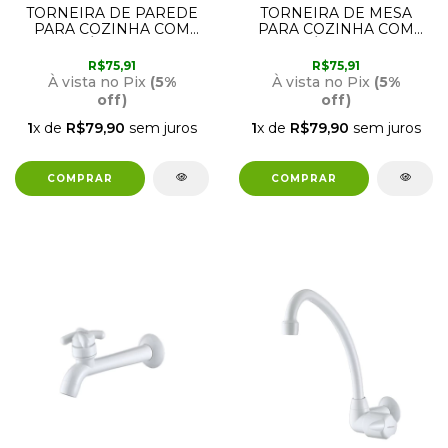
TORNEIRA DE PAREDE
TORNEIRA DE MESA
PARA COZINHA COM
PARA COZINHA COM
BICA MÓVEL BRANCA
BICA MÓVEL BRANCA
1168 F31 LORENZETTI
1167 F31 LORENZETTI
R$75,91
R$75,91
À vista no Pix
(5%
À vista no Pix
(5%
off)
off)
1
x de
R$79,90
sem juros
1
x de
R$79,90
sem juros