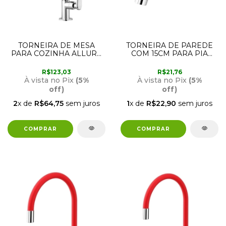
TORNEIRA DE MESA
TORNEIRA DE PAREDE
PARA COZINHA ALLURE
COM 15CM PARA PIA
MOUVE VERMELHA
1130952 VIQUA
1170203 VIQUA
R$123,03
R$21,76
À vista no Pix
(5%
À vista no Pix
(5%
off)
off)
2
x de
R$64,75
sem juros
1
x de
R$22,90
sem juros