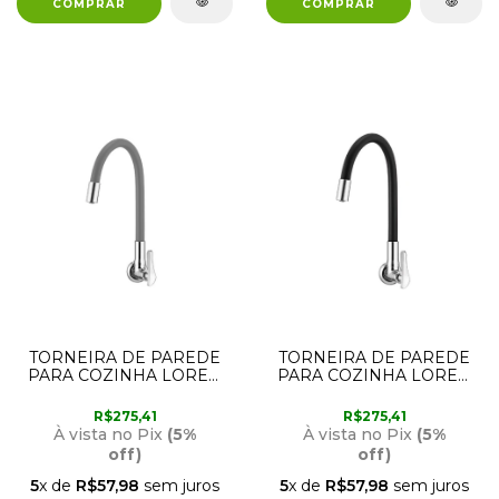
TORNEIRA DE PAREDE
TORNEIRA DE PAREDE
PARA COZINHA LOREN
PARA COZINHA LOREN
FLEX CINZA 1178 G27
FLEX PRETA 1178 B27
LORENZETTI
LORENZETTI
R$275,41
R$275,41
À vista no Pix
(5%
À vista no Pix
(5%
off)
off)
5
x de
R$57,98
sem juros
5
x de
R$57,98
sem juros