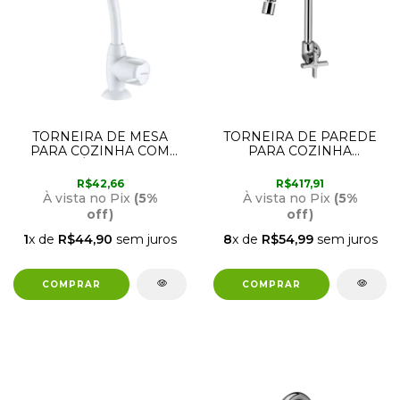
TORNEIRA DE MESA
TORNEIRA DE PAREDE
PARA COZINHA COM
PARA COZINHA
BICA MÓVEL 1167 F27
90015241006 NOVA
LORENZETTI
INVICTA DOCOL
R$42,66
R$417,91
À vista no Pix
(5%
À vista no Pix
(5%
off)
off)
1
x de
R$44,90
sem juros
8
x de
R$54,99
sem juros