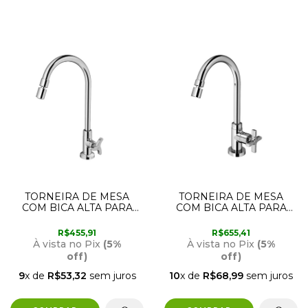
TORNEIRA DE MESA
TORNEIRA DE MESA
COM BICA ALTA PARA
COM BICA ALTA PARA
COZINHA 90011063006
COZINHA INVICTA
DOCOL
90015211006 DOCOL
R$455,91
R$655,41
À vista no Pix
(5%
À vista no Pix
(5%
off)
off)
9
x de
R$53,32
sem juros
10
x de
R$68,99
sem juros