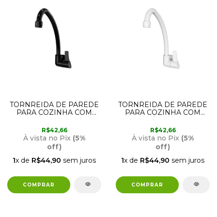
TORNREIDA DE PAREDE
TORNREIDA DE PAREDE
PARA COZINHA COM
PARA COZINHA COM
BICA MÓVEL PRETA 1168
BICA MÓVEL 1168 F26
F26 LORENZETTI
LORENZETTI
R$42,66
R$42,66
À vista no Pix
(5%
À vista no Pix
(5%
off)
off)
1
x de
R$44,90
sem juros
1
x de
R$44,90
sem juros