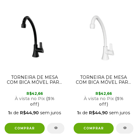
TORNEIRA DE MESA
TORNEIRA DE MESA
COM BICA MÓVEL PARA
COM BICA MÓVEL PARA
COZINHA CITTI PRETA
COZINHA CITTI 1167 F26
1167 F26 LORENZETTI
LORENZETTI
R$42,66
R$42,66
À vista no Pix
(5%
À vista no Pix
(5%
off)
off)
1
x de
R$44,90
sem juros
1
x de
R$44,90
sem juros