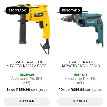
ESGOTADO
ESGOTADO
FURADEIRADE DE
FURADEIRA DE
IMPACTO 1/2 127V FIV550
IMPACTO 110V HP1640
VONDER
MAKITA
R$284,91
R$541,41
À vista no Pix
(5%
À vista no Pix
(5%
off)
off)
5
x de
R$59,98
sem juros
10
x de
R$56,99
sem juros
ESPIAR
ESPIAR