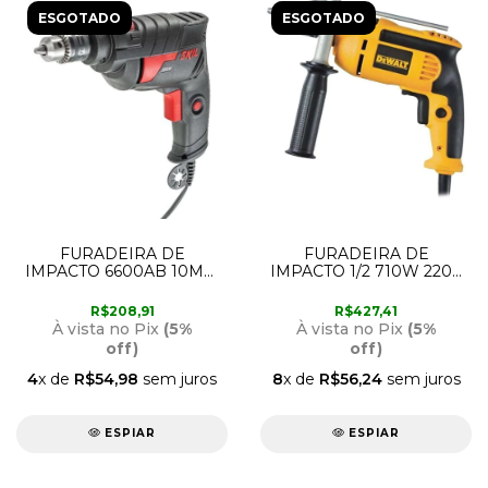
ESGOTADO
ESGOTADO
FURADEIRA DE
FURADEIRA DE
IMPACTO 6600AB 10MM
IMPACTO 1/2 710W 220V
1V 220V SKILL
DWD502 DEWALT
R$208,91
R$427,41
À vista no Pix
(5%
À vista no Pix
(5%
off)
off)
4
x de
R$54,98
sem juros
8
x de
R$56,24
sem juros
ESPIAR
ESPIAR