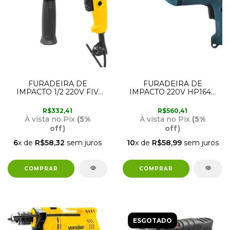
FURADEIRA DE
FURADEIRA DE
IMPACTO 1/2 220V FIV
IMPACTO 220V HP1640
550 VONDER
MAKITA
R$332,41
R$560,41
À vista no Pix
(5%
À vista no Pix
(5%
off)
off)
6
x de
R$58,32
sem juros
10
x de
R$58,99
sem juros
ESGOTADO