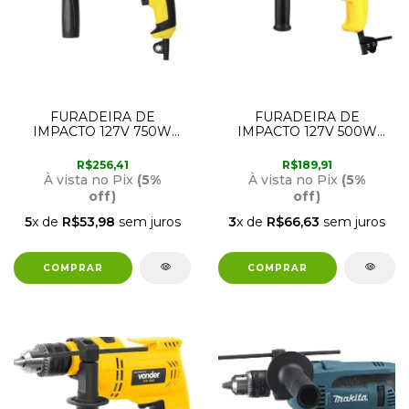
FURADEIRA DE
FURADEIRA DE
IMPACTO 127V 750W
IMPACTO 127V 500W
MENEGOTTI
MENEGOTTI
R$256,41
R$189,91
À vista no Pix
(5%
À vista no Pix
(5%
off)
off)
5
x de
R$53,98
sem juros
3
x de
R$66,63
sem juros