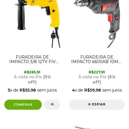
FURADEIRA DE
FURADEIRA DE
IMPACTO 3/8 127V FIV
IMPACTO 6600AB 10MM
595 VONDER
1V 127V SKILL
R$265,91
R$227,91
À vista no Pix
(5%
À vista no Pix
(5%
off)
off)
5
x de
R$55,98
sem juros
4
x de
R$59,98
sem juros
ESPIAR