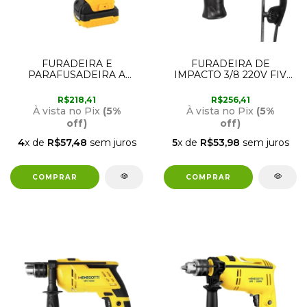
FURADEIRA E
FURADEIRA DE
PARAFUSADEIRA A
IMPACTO 3/8 220V FIV
BATERIA 12V COM
595 VONDER
FONTE BIVOLT PFV120
R$218,41
R$256,41
VONDER
À vista no Pix
(5%
À vista no Pix
(5%
off)
off)
4
x de
R$57,48
sem juros
5
x de
R$53,98
sem juros