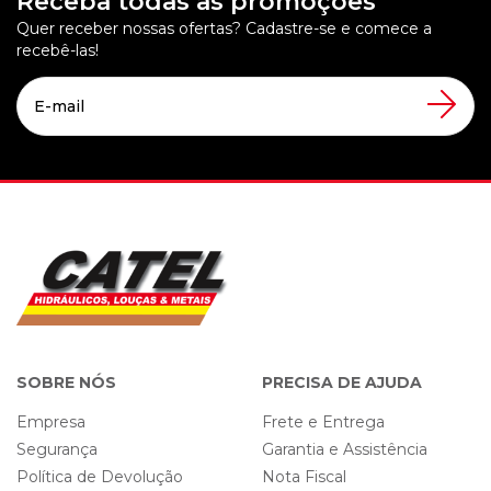
Receba todas as promoções
Quer receber nossas ofertas? Cadastre-se e comece a
recebê-las!
SOBRE NÓS
PRECISA DE AJUDA
Empresa
Frete e Entrega
Segurança
Garantia e Assistência
Política de Devolução
Nota Fiscal