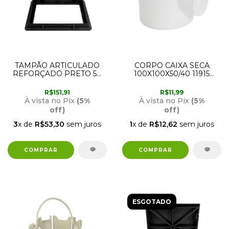
TAMPÃO ARTICULADO
CORPO CAIXA SECA
REFORÇADO PRETO 50
100X100X50/40 11915
X 50CM ESTRELA
AMANCO
R$151,91
R$11,99
À vista no Pix
(5%
À vista no Pix
(5%
off)
off)
3
x de
R$53,30
sem juros
1
x de
R$12,62
sem juros
ESGOTADO