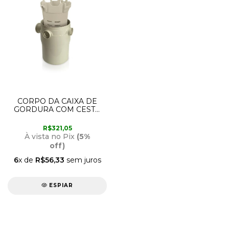
CORPO DA CAIXA DE
GORDURA COM CESTO
21523 AMANCO
R$321,05
À vista no Pix
(5%
off)
6
x de
R$56,33
sem juros
ESPIAR