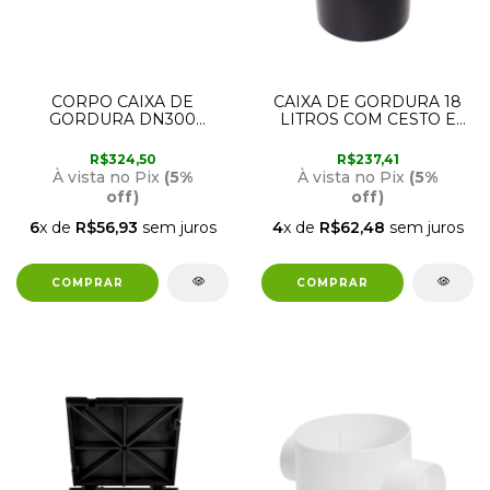
CORPO CAIXA DE
CAIXA DE GORDURA 18
GORDURA DN300
LITROS COM CESTO E
AMANCO 13152
TAMPA QUADRADA 1320
ESTRELA
R$324,50
R$237,41
À vista no Pix
(5%
À vista no Pix
(5%
off)
off)
6
x de
R$56,93
sem juros
4
x de
R$62,48
sem juros