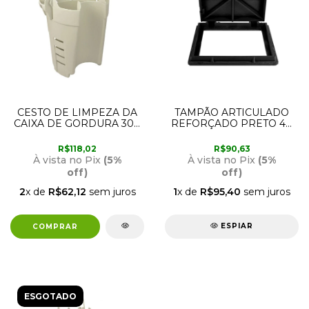
CESTO DE LIMPEZA DA
TAMPÃO ARTICULADO
CAIXA DE GORDURA 300
REFORÇADO PRETO 40
21522 AMANCO
X 40CM ESTRELA
R$118,02
R$90,63
À vista no Pix
(5%
À vista no Pix
(5%
off)
off)
2
x de
R$62,12
sem juros
1
x de
R$95,40
sem juros
ESPIAR
ESGOTADO