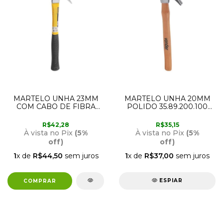
MARTELO UNHA 23MM
MARTELO UNHA 20MM
COM CABO DE FIBRA
POLIDO 35.89.200.100
35.89.023.000 VONDER
VONDER
R$42,28
R$35,15
À vista no Pix
(5%
À vista no Pix
(5%
off)
off)
1
x de
R$44,50
sem juros
1
x de
R$37,00
sem juros
ESPIAR