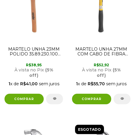
MARTELO UNHA 23MM
MARTELO UNHA 27MM
POLIDO 35.89.230.100
COM CABO DE FIBRA
VONDER
35.89.027.000 VONDER
R$38,95
R$52,92
À vista no Pix
(5%
À vista no Pix
(5%
off)
off)
1
x de
R$41,00
sem juros
1
x de
R$55,70
sem juros
ESGOTADO