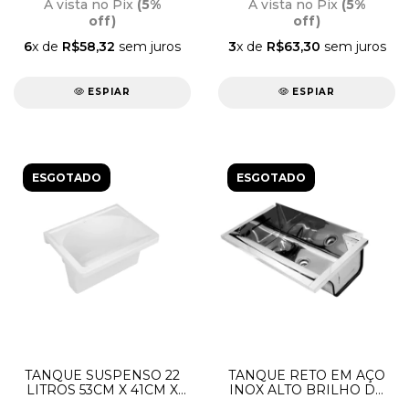
90017047159 DOCOL
À vista no Pix
(5%
À vista no Pix
(5%
off)
off)
6
x de
R$58,32
sem juros
3
x de
R$63,30
sem juros
ESPIAR
ESPIAR
ESGOTADO
ESGOTADO
TANQUE SUSPENSO 22
TANQUE RETO EM AÇO
LITROS 53CM X 41CM X
INOX ALTO BRILHO DE
28,5CM 90019118026
PAREDE 47 LITROS