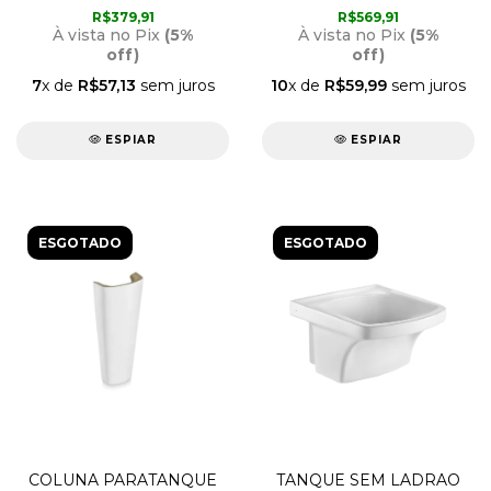
DOCOL
82CM X 47,5CM X 26CM
R$379,91
R$569,91
90017052159 DOCOL
À vista no Pix
(5%
À vista no Pix
(5%
off)
off)
7
x de
R$57,13
sem juros
10
x de
R$59,99
sem juros
ESPIAR
ESPIAR
ESGOTADO
ESGOTADO
COLUNA PARATANQUE
TANQUE SEM LADRAO