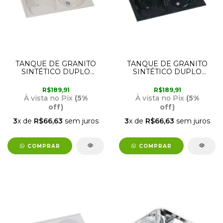
TANQUE DE GRANITO
TANQUE DE GRANITO
SINTÉTICO DUPLO
SINTÉTICO DUPLO
TRAVERTINO 1 METRO X
PEDRA PRETA 1 METRO
51CM RORATO
X 51CM RORATO
R$189,91
R$189,91
À vista no Pix
(5%
À vista no Pix
(5%
off)
off)
3
x de
R$66,63
sem juros
3
x de
R$66,63
sem juros
COMPRAR
COMPRAR