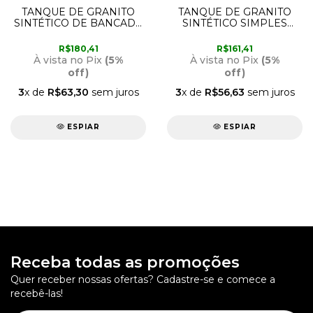
TANQUE DE GRANITO
TANQUE DE GRANITO
SINTÉTICO DE BANCADA
SINTÉTICO SIMPLES
CINZA 79,5 X 52CM
60CM X 60CM PEDRA
RORATO
CLARA RORATO
R$180,41
R$161,41
À vista no Pix
(5%
À vista no Pix
(5%
off)
off)
3
x de
R$63,30
sem juros
3
x de
R$56,63
sem juros
ESPIAR
ESPIAR
Receba todas as promoções
Quer receber nossas ofertas? Cadastre-se e comece a
recebê-las!