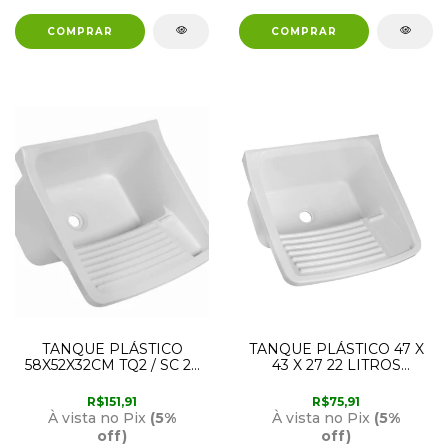
TANQUE PLÁSTICO
TANQUE PLÁSTICO 47 X
58X52X32CM TQ2 / SC 24
43 X 27 22 LITROS
LITROS BR1 ASTRA
TQ0M/SC ASTRA
R$151,91
R$75,91
À vista no Pix
(5%
À vista no Pix
(5%
off)
off)