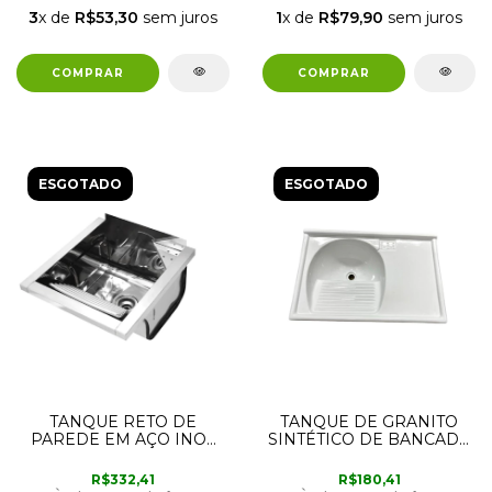
3
x de
R$53,30
sem juros
1
x de
R$79,90
sem juros
ESGOTADO
ESGOTADO
TANQUE RETO DE
TANQUE DE GRANITO
PAREDE EM AÇO INOX
SINTÉTICO DE BANCADA
ALTO BRILHO 23 LITROS
GERAL 79,5 X 52CM
44CM X 48CM X 26CM
RORATO
R$332,41
R$180,41