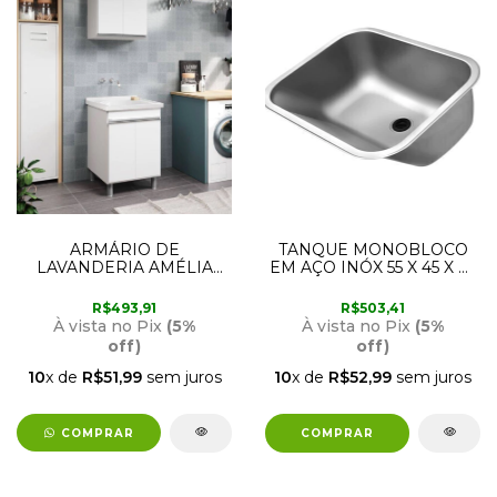
ARMÁRIO DE
TANQUE MONOBLOCO
LAVANDERIA AMÉLIA
EM AÇO INÓX 55 X 45 X 23
COM TANQUE 61,5 CM X
01704604 DOCOL
61,5 CM RORATO
R$493,91
R$503,41
À vista no Pix
(5%
À vista no Pix
(5%
off)
off)
10
x de
R$51,99
sem juros
10
x de
R$52,99
sem juros
COMPRAR