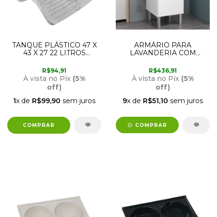
TANQUE PLÁSTICO 47 X
ARMÁRIO PARA
43 X 27 22 LITROS
LAVANDERIA COM
TQ0M/SC
TANQUE AMÉLIA 43,5 X
MARMORIZADO ASTRA
47,5CM RORATO
R$94,91
R$436,91
À vista no Pix
(5%
À vista no Pix
(5%
off)
off)
1
x de
R$99,90
sem juros
9
x de
R$51,10
sem juros
COMPRAR