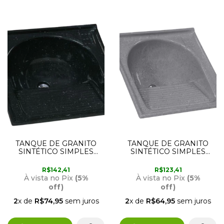
TANQUE DE GRANITO
TANQUE DE GRANITO
SINTÉTICO SIMPLES
SINTÉTICO SIMPLES
60CM X 60CM PRETO
60CM X 60CM CINZA
RORATO
RORATO
R$142,41
R$123,41
À vista no Pix
(5%
À vista no Pix
(5%
off)
off)
2
x de
R$74,95
sem juros
2
x de
R$64,95
sem juros