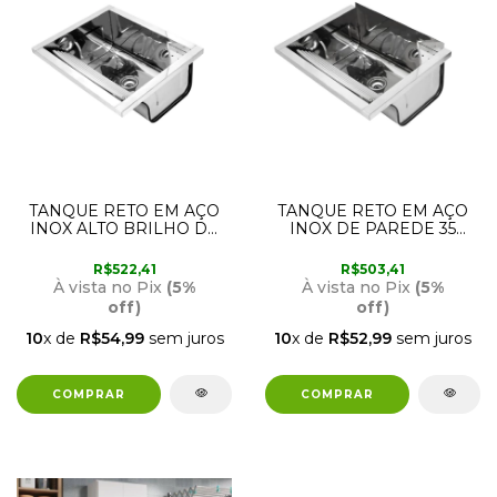
TANQUE RETO EM AÇO
TANQUE RETO EM AÇO
INOX ALTO BRILHO DE
INOX DE PAREDE 35
SOBREPOR 35 LITROS
LITROS 63CM X47.5 CM X
63CM X 51.5CM X 26CM
26CM 90017049159
R$522,41
R$503,41
90017051159 DOCOL
DOCOL
À vista no Pix
(5%
À vista no Pix
(5%
off)
off)
10
x de
R$54,99
sem juros
10
x de
R$52,99
sem juros