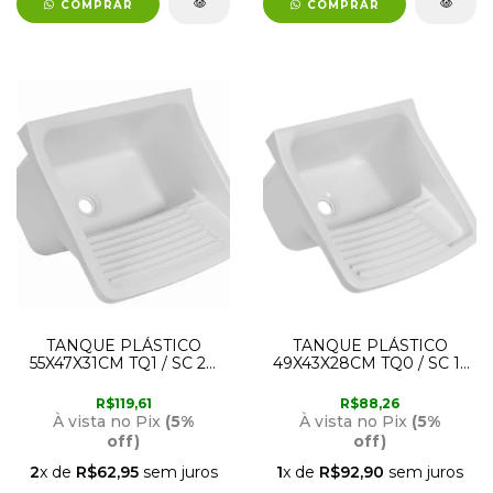
COMPRAR
COMPRAR
TANQUE PLÁSTICO
TANQUE PLÁSTICO
55X47X31CM TQ1 / SC 20
49X43X28CM TQ0 / SC 15
LITROS BR1 ASTRA
LITROS BR1 ASTRA
R$119,61
R$88,26
À vista no Pix
(5%
À vista no Pix
(5%
off)
off)
2
x de
R$62,95
sem juros
1
x de
R$92,90
sem juros