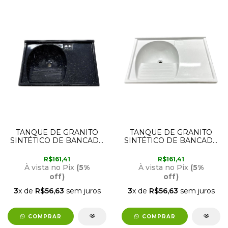
TANQUE DE GRANITO
TANQUE DE GRANITO
SINTÉTICO DE BANCADA
SINTÉTICO DE BANCADA
PEDRA PRETA 79,5 X
PEDRA CLARA 79,5 X
52CM RORATO
52CM RORATO
R$161,41
R$161,41
À vista no Pix
(5%
À vista no Pix
(5%
off)
off)
3
x de
R$56,63
sem juros
3
x de
R$56,63
sem juros
COMPRAR
COMPRAR