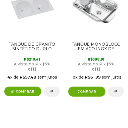
TANQUE DE GRANITO
TANQUE MONOBLOCO
SINTÉTICO DUPLO
EM AÇO INOX DE
GERAL 1 METRO X 51CM
EMBUTIR OU
RORATO
SOBREPOR 32 LITROS
R$218,41
R$588,91
55CM X 45CM X 23CM
À vista no Pix
(5%
À vista no Pix
(5%
90017041159 DOCOL
off)
off)
4
x de
R$57,48
sem juros
10
x de
R$61,99
sem juros
COMPRAR