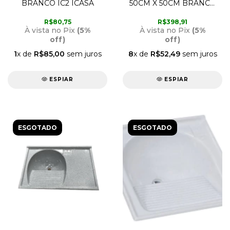
BRANCO IC2 ICASA
50CM X 50CM BRANCO
IT2 ICASA
R$80,75
R$398,91
À vista no Pix
(5%
À vista no Pix
(5%
off)
off)
1
x de
R$85,00
sem juros
8
x de
R$52,49
sem juros
ESPIAR
ESPIAR
ESGOTADO
ESGOTADO