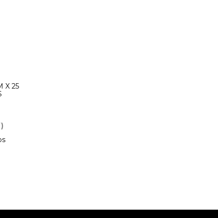
 X 25
S
)
os