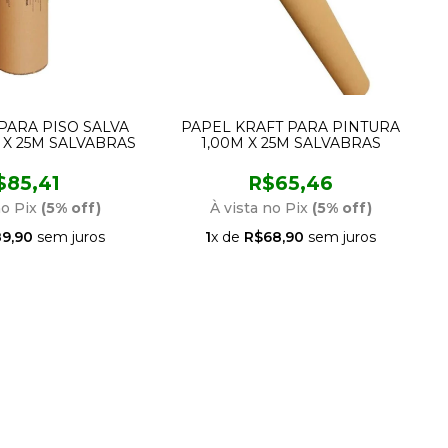
PARA PISO SALVA
PAPEL KRAFT PARA PINTURA
 X 25M SALVABRAS
1,00M X 25M SALVABRAS
$85,41
R$65,46
no Pix
(5% off)
À vista no Pix
(5% off)
9,90
sem juros
1
x de
R$68,90
sem juros