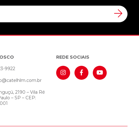
NOSCO
REDE SOCIAIS
23-9922
o@catelhlm.com.br
nguçú, 2190 – Vila Ré
Paulo – SP – CEP:
-001