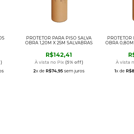
OS
PROTETOR PARA PISO SALVA
PROTETOR 
OBRA 1,20M X 25M SALVABRAS
OBRA 0,80M
R$142,41
R
)
À vista no Pix
(5% off)
À vista 
os
2
x de
R$74,95
sem juros
1
x de
R$8