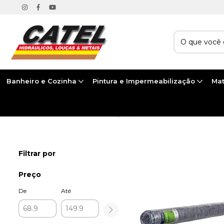
Banheiro e Cozinha
Pintura e Impermeabilização
Mat
Início
>
PINTURA E IMPERMEABILIZAÇÃO
>
ACESSÓRIOS PARA PINTURA
>
P
Filtrar por
Preço
De
Até