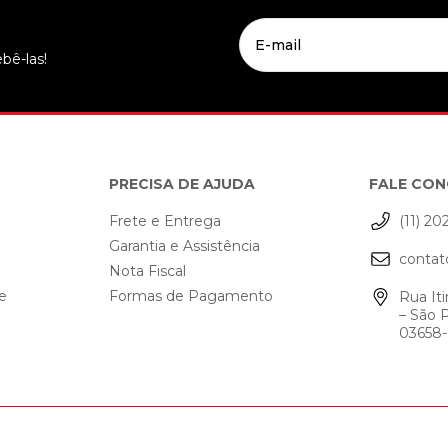
bê-las!
PRECISA DE AJUDA
FALE CO
Frete e Entrega
(11) 20
Garantia e Assistência
contat
o
Nota Fiscal
de
Formas de Pagamento
Rua Iti
– São 
03658