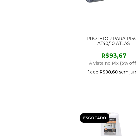
PROTETOR PARA PIS
AT40/10 ATLAS
R$93,67
À vista no Pix
(5% off
1
x de
R$98,60
sem jur
ESGOTADO