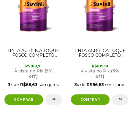
TINTA ACRÍLICA TOQUE
TINTA ACRÍLICA TOQUE
FOSCO COMPLETO
FOSCO COMPLETO
GELO 3,6 LITROS
BRANCO NEVE 3,6
SUVINIL
LITROS SUVINIL
R$189,91
R$189,91
À vista no Pix
(5%
À vista no Pix
(5%
off)
off)
3
x de
R$66,63
sem juros
3
x de
R$66,63
sem juros