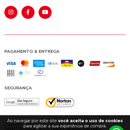
PAGAMENTO & ENTREGA
SEGURANÇA
Ao navegar por este site
você aceita o uso de cookies
Copyright Catel HLM - Hidráulicos, Louças e Metais -
para agilizar a sua experiência de compra.
06969238000106 - 2026. Todos os direitos reservados.