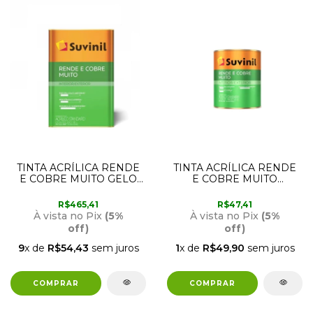
TINTA ACRÍLICA RENDE
TINTA ACRÍLICA RENDE
E COBRE MUITO GELO
E COBRE MUITO
18 LITROS SUVINIL
BRANCO 900 ML
SUVINIL
R$465,41
R$47,41
À vista no Pix
(5%
À vista no Pix
(5%
off)
off)
9
x de
R$54,43
sem juros
1
x de
R$49,90
sem juros