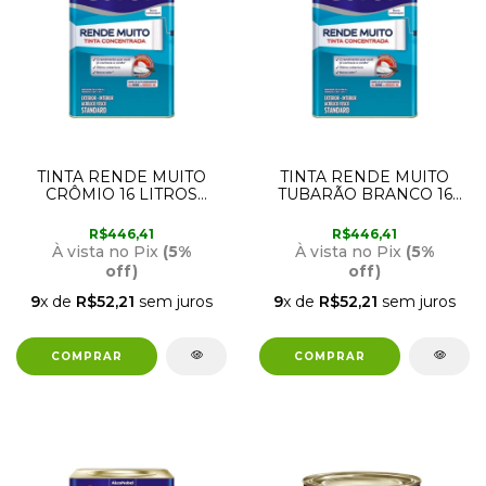
TINTA RENDE MUITO
TINTA RENDE MUITO
CRÔMIO 16 LITROS
TUBARÃO BRANCO 16
CORAL
LITROS CORAL
R$446,41
R$446,41
À vista no Pix
(5%
À vista no Pix
(5%
off)
off)
9
x de
R$52,21
sem juros
9
x de
R$52,21
sem juros