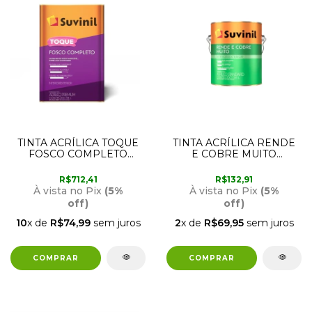
TINTA ACRÍLICA TOQUE
TINTA ACRÍLICA RENDE
FOSCO COMPLETO
E COBRE MUITO
BRANCO GELO 18
BRANCO 3,6 LITROS
LITROS SUVINIL
SUVINIL
R$712,41
R$132,91
À vista no Pix
(5%
À vista no Pix
(5%
off)
off)
10
x de
R$74,99
sem juros
2
x de
R$69,95
sem juros