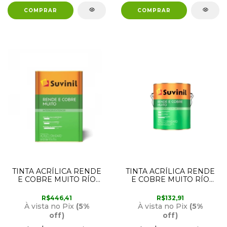
TINTA ACRÍLICA RENDE
TINTA ACRÍLICA RENDE
E COBRE MUITO RÍO
E COBRE MUITO RÍO
PAINE 18 LITROS
PAINE 3,6 LITROS
SUVINIL
SUVINIL
R$446,41
R$132,91
À vista no Pix
(5%
À vista no Pix
(5%
off)
off)