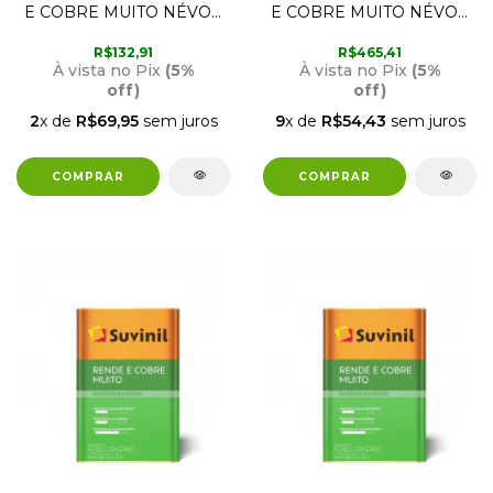
E COBRE MUITO NÉVOA
E COBRE MUITO NÉVOA
INTENSA 3,6 LITROS
INTENSA 18 LITROS
SUVINIL
SUVINIL
R$132,91
R$465,41
À vista no Pix
(5%
À vista no Pix
(5%
off)
off)
2
x de
R$69,95
sem juros
9
x de
R$54,43
sem juros