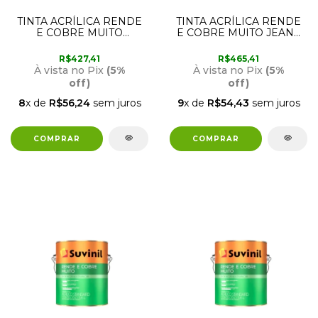
TINTA ACRÍLICA RENDE
TINTA ACRÍLICA RENDE
E COBRE MUITO
E COBRE MUITO JEANS
TAPEÇARIA 18 LITROS
LAVADO 18 LITROS
SUVINIL
SUVINIL
R$427,41
R$465,41
À vista no Pix
(5%
À vista no Pix
(5%
off)
off)
8
x de
R$56,24
sem juros
9
x de
R$54,43
sem juros