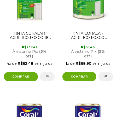
TINTA CORALAR
TINTA CORALAR
ACRÍLICO FOSCO 18
ACRILICO FOSCO
LITROS BRANCO GELO
CAMURÇA 3,6 LITROS
CORAL
CORAL
R$237,41
R$65,46
À vista no Pix
(5%
À vista no Pix
(5%
off)
off)
4
x de
R$62,48
sem juros
1
x de
R$68,90
sem juros