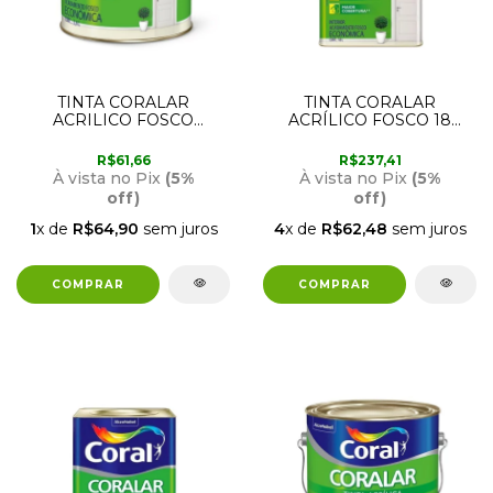
TINTA CORALAR
TINTA CORALAR
ACRILICO FOSCO
ACRÍLICO FOSCO 18
BRANCO NEVE 3,6
LITROS VERDE
LITROS CORAL
TIMBALADA CORAL
R$61,66
R$237,41
À vista no Pix
(5%
À vista no Pix
(5%
off)
off)
1
x de
R$64,90
sem juros
4
x de
R$62,48
sem juros