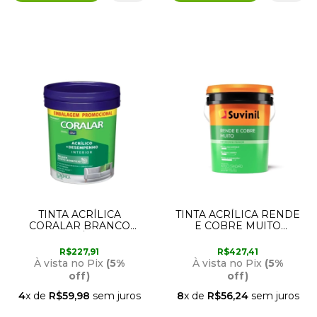
TINTA ACRÍLICA
TINTA ACRÍLICA RENDE
CORALAR BRANCO
E COBRE MUITO
BALDE PLÁSTICO 20
BRANCO NEVE BALDE
LITROS CORAL
PLÁSTICO 20 LITROS
R$227,91
R$427,41
SUVINIL
À vista no Pix
(5%
À vista no Pix
(5%
off)
off)
4
x de
R$59,98
sem juros
8
x de
R$56,24
sem juros