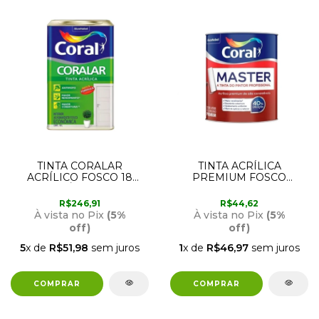
TINTA CORALAR
TINTA ACRÍLICA
ACRÍLICO FOSCO 18
PREMIUM FOSCO
LITROS PÉROLA CORAL
AVELUDADO BRANCO
MASTER 900ML CORAL
R$246,91
R$44,62
À vista no Pix
(5%
À vista no Pix
(5%
off)
off)
5
x de
R$51,98
sem juros
1
x de
R$46,97
sem juros