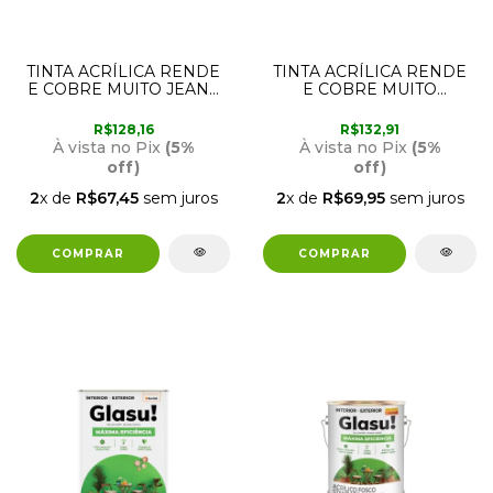
TINTA ACRÍLICA RENDE
TINTA ACRÍLICA RENDE
E COBRE MUITO JEANS
E COBRE MUITO
LAVADO 3,6 LITROS
GRANITO NOBRE 3,6
SUVINIL
LITROS SUVINIL
R$128,16
R$132,91
À vista no Pix
(5%
À vista no Pix
(5%
off)
off)
2
x de
R$67,45
sem juros
2
x de
R$69,95
sem juros