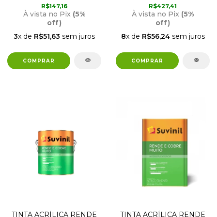
SUVINIL
SUVINIL
R$147,16
R$427,41
À vista no Pix
(5%
À vista no Pix
(5%
off)
off)
3
x de
R$51,63
sem juros
8
x de
R$56,24
sem juros
TINTA ACRÍLICA RENDE
TINTA ACRÍLICA RENDE