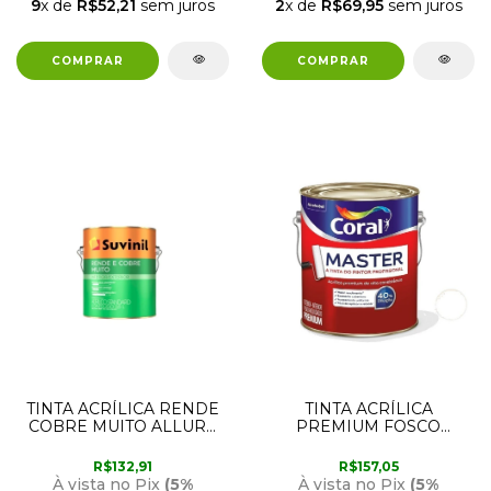
9
x de
R$52,21
sem juros
2
x de
R$69,95
sem juros
TINTA ACRÍLICA RENDE
TINTA ACRÍLICA
COBRE MUITO ALLURE
PREMIUM FOSCO
3,6 LITROS SUVINIL
AVELUDADO BRANCO
MASTER 3,6L CORAL
R$132,91
R$157,05
À vista no Pix
(5%
À vista no Pix
(5%