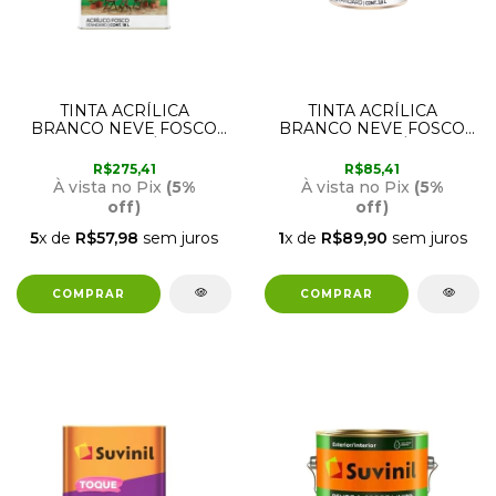
TINTA ACRÍLICA
TINTA ACRÍLICA
BRANCO NEVE FOSCO
BRANCO NEVE FOSCO
18 LITROS MÁXIMA
3,6 LITROS MÁXIMA
EFICIÊNCIA GLASU
EFICIÊNCIA GLASU
R$275,41
R$85,41
À vista no Pix
(5%
À vista no Pix
(5%
off)
off)
5
x de
R$57,98
sem juros
1
x de
R$89,90
sem juros