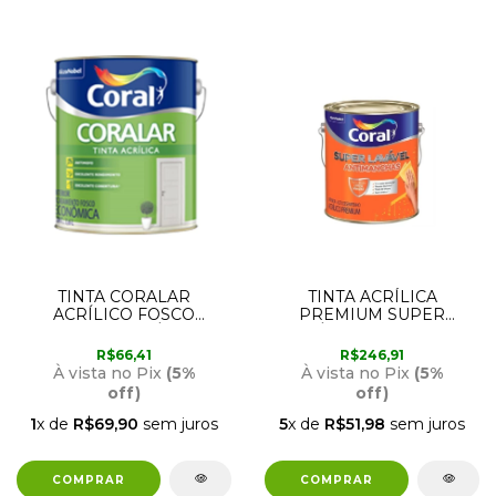
TINTA CORALAR
TINTA ACRÍLICA
ACRÍLICO FOSCO
PREMIUM SUPER
AMARELO CANÁRIO 3,6
LAVÁVEL BRANCA 3,6
LITROS CORAL
LITROS CORAL
R$66,41
R$246,91
À vista no Pix
(5%
À vista no Pix
(5%
off)
off)
1
x de
R$69,90
sem juros
5
x de
R$51,98
sem juros