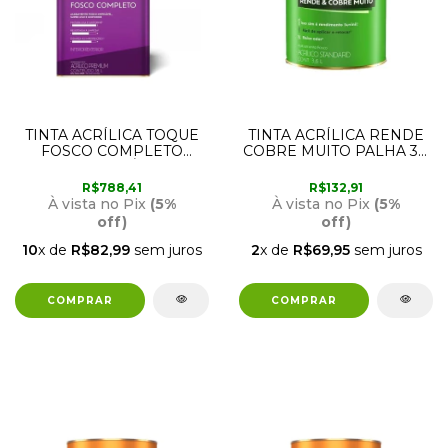
TINTA ACRÍLICA TOQUE
TINTA ACRÍLICA RENDE
FOSCO COMPLETO
COBRE MUITO PALHA 3,6
ALGODÃO EGÍPCIO 18
LITROS SUVINIL
LITROS SUVINIL
R$788,41
R$132,91
À vista no Pix
(5%
À vista no Pix
(5%
off)
off)
10
x de
R$82,99
sem juros
2
x de
R$69,95
sem juros