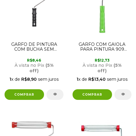
GARFO DE PINTURA
GARFO COM GAIOLA
COM BUCHA SEM
PARA PINTURA 909
ROSCA PARA ROLOS DE
CONDOR
23CM 1001 CONDOR
R$8,46
R$12,73
À vista no Pix
(5%
À vista no Pix
(5%
off)
off)
1
x de
R$8,90
sem juros
1
x de
R$13,40
sem juros