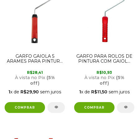
GARFO GAIOLA 5
GARFO PARA ROLOS DE
ARAMES PARA PINTURA
PINTURA COM GAIOLA
ANTI CALDO CINZA
SEM ROSCA AÇO 23CM
23CM AT550/23R ATLAS
400/23SR ATLAS
R$28,41
R$10,93
À vista no Pix
(5%
À vista no Pix
(5%
off)
off)
1
x de
R$29,90
sem juros
1
x de
R$11,50
sem juros