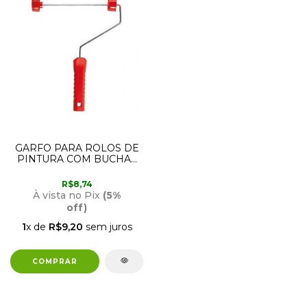
GARFO PARA ROLOS DE
PINTURA COM BUCHAS
DE RETENÇÃO 23CM
330/23SR ATLAS
R$8,74
À vista no Pix
(5%
off)
1
x de
R$9,20
sem juros