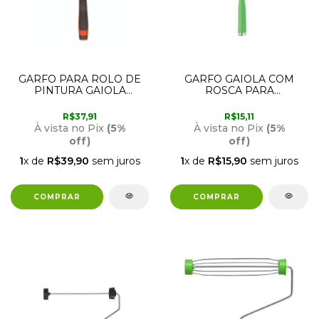
GARFO PARA ROLO DE
GARFO GAIOLA COM
PINTURA GAIOLA
ROSCA PARA
PROFIMAX AÇO 23CM
EXTENSORES 900
AT546 ATLAS
CONDOR
R$37,91
R$15,11
À vista no Pix
(5%
À vista no Pix
(5%
off)
off)
1
x de
R$39,90
sem juros
1
x de
R$15,90
sem juros