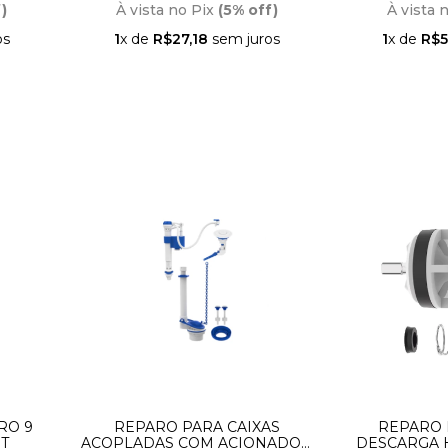
)
À vista no Pix
(5% off)
À vista 
os
1
x de
R$27,18
sem juros
1
x de
R$5
TRO 9
REPARO PARA CAIXAS
REPARO 
IT
ACOPLADAS COM ACIONADOR
DESCARGA H