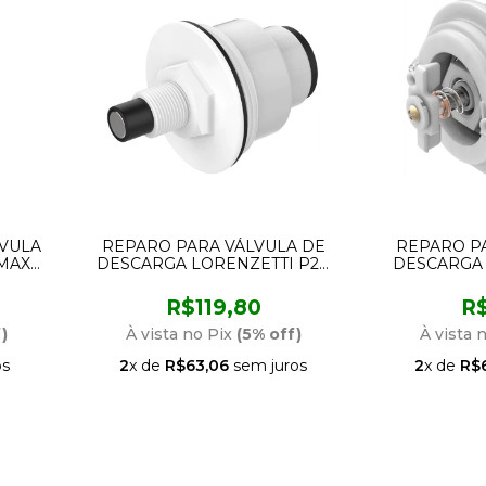
LVULA
REPARO PARA VÁLVULA DE
REPARO P
MAX
DESCARGA LORENZETTI P20
DESCARGA 
BLUKIT 344026
BLUK
R$119,80
R$
)
À vista no Pix
(5% off)
À vista 
os
2
x de
R$63,06
sem juros
2
x de
R$