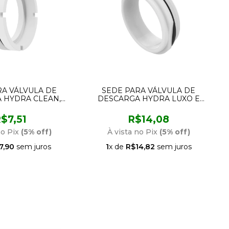
RA VÁLVULA DE
SEDE PARA VÁLVULA DE
 HYDRA CLEAN,
DESCARGA HYDRA LUXO E
DE 1.1/2 E 1.1/4
MASTER DE 1.1/2 POL BAIXA
NSI 1518
PRESSÃO 349484-41 BLUKIT
$7,51
R$14,08
no Pix
(5% off)
À vista no Pix
(5% off)
7,90
sem juros
1
x de
R$14,82
sem juros