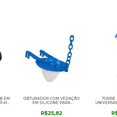
 8 EM
OBTURADOR COM VEDAÇÃO
TORRE
3-41
EM SILICONE PARA
UNIVERSAL
MECANISMO DE SAÍDA COM
DESCARG
CORENTE 340283-21 BLUKIT
R$25,82
R