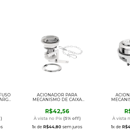
AFUSO
ACIONADOR PARA
ACION
CARGA
MECANISMO DE CAIXA
MECANI
N, MAX
ACOPLADA SAÍDA
ACOPLAD
CONVENCIONAL SUPERIOR 2
FLUSH 
R$42,56
R
EM 1 CENSI 9570
SUPERIO
FRONTA
)
À vista no Pix
(5% off)
À vista 
os
1
x de
R$44,80
sem juros
1
x de
R$4