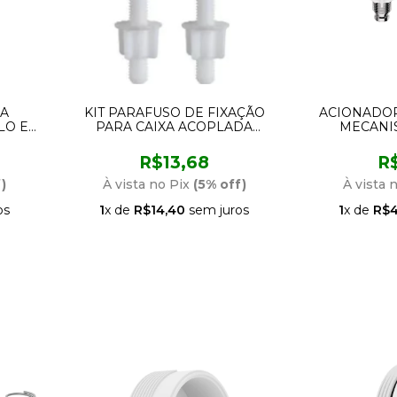
A
KIT PARAFUSO DE FIXAÇÃO
ACIONADOR
LO E
PARA CAIXA ACOPLADA
MECANI
RÃO
BLUKIT
ACOPALDA S
IT
SUPERIO
R$13,68
R
)
À vista no Pix
(5% off)
À vista 
os
1
x de
R$14,40
sem juros
1
x de
R$4