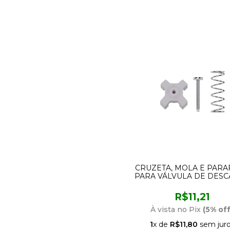
CRUZETA, MOLA E PAR
PARA VÁLVULA DE DES
1.1/4 E 1.1/2 HYDRA CLEA
E PRO CENSI 1330
R$11,21
À vista no Pix
(5% off
1
x de
R$11,80
sem jur