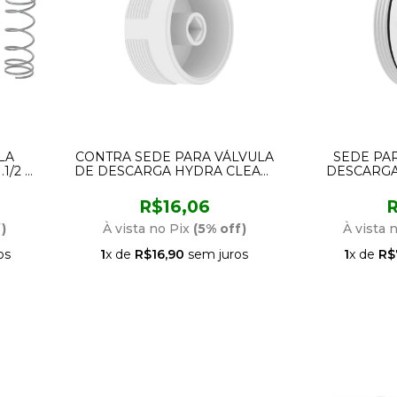
LA
CONTRA SEDE PARA VÁLVULA
SEDE PA
1/2 E
DE DESCARGA HYDRA CLEAN,
DESCARGA
MAX E PRO DE 1.1/1 E 1.1/2
MAX E PRO 
CENSI 1519
CE
R$16,06
R
)
À vista no Pix
(5% off)
À vista 
os
1
x de
R$16,90
sem juros
1
x de
R$