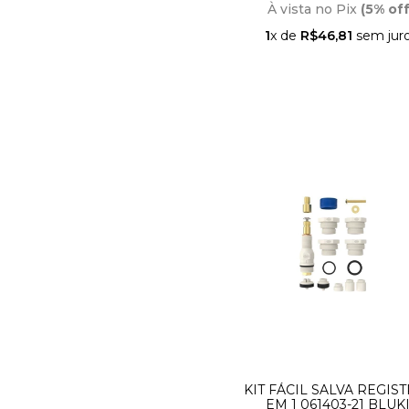
À vista no Pix
(5% off
1
x de
R$46,81
sem jur
KIT FÁCIL SALVA REGIS
EM 1 061403-21 BLUK