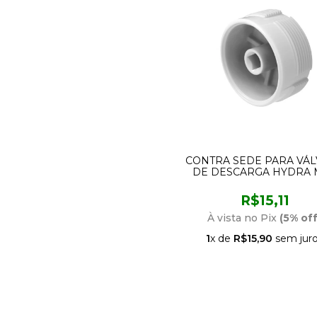
CONTRA SEDE PARA VÁ
DE DESCARGA HYDRA 
349407-41 BLUKIT
R$15,11
À vista no Pix
(5% off
1
x de
R$15,90
sem jur