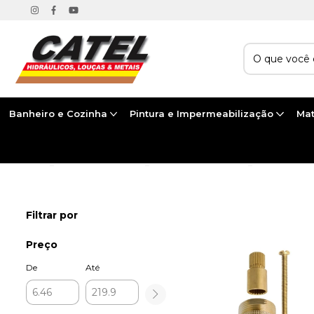
Banheiro e Cozinha
Pintura e Impermeabilização
Mat
Início
>
BANHEIRO E COZINHA
>
METAIS PARA BANHEIRO
>
REPAROS
Filtrar por
Preço
De
Até