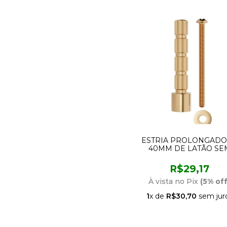
ESTRIA PROLONGAD
40MM DE LATÃO SE
CROMAGEM 160124-21 B
R$29,17
À vista no Pix
(5% off
1
x de
R$30,70
sem jur