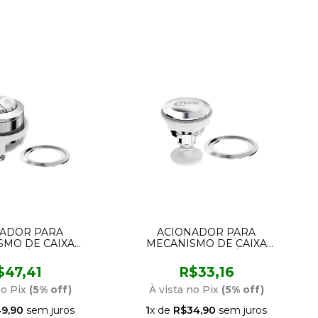
ADOR PARA
ACIONADOR PARA
SMO DE CAIXA
MECANISMO DE CAIXA
A SAÍDA DUAL
ACOPLADA SAÍDA
CENSI E DECA
CONVENCIONAL SUPERIOR
$47,41
R$33,16
R LATERAL OU
9515 CENSI
L 9564 CENSI
no Pix
(5% off)
À vista no Pix
(5% off)
9,90
sem juros
1
x de
R$34,90
sem juros