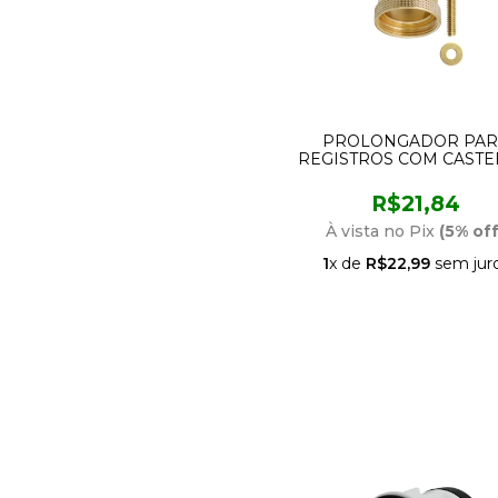
PROLONGADOR PAR
REGISTROS COM CASTE
ESTRIA DE LATÃO PAD
DOCOL 161601-21 BLUK
R$21,84
À vista no Pix
(5% off
1
x de
R$22,99
sem jur