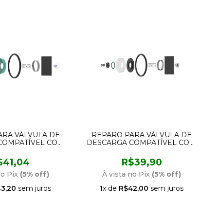
ARA VÁLVULA DE
REPARO PARA VÁLVULA DE
COMPATÍVEL COM
DESCARGA COMPATÍVEL COM
 P41, L20 E FT15
LORENZETTI MODELO P21
NSI 1092
CENSI 1091
$41,04
R$39,90
no Pix
(5% off)
À vista no Pix
(5% off)
3,20
sem juros
1
x de
R$42,00
sem juros