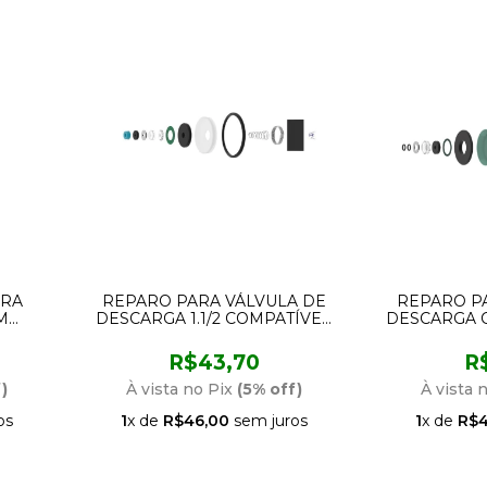
ORA
REPARO PARA VÁLVULA DE
REPARO P
M
DESCARGA 1.1/2 COMPATÍVEL
DESCARGA 
LUKIT
COM LORENZETTI P20 CENSI
LORENZETTI
1090
CE
R$43,70
R
)
À vista no Pix
(5% off)
À vista 
os
1
x de
R$46,00
sem juros
1
x de
R$4