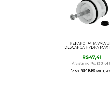
REPARO PARA VÁLVU
DESCARGA HYDRA MAX 1.
1.1/4 BLUKIT 349404
R$47,41
À vista no Pix
(5% off
1
x de
R$49,90
sem jur