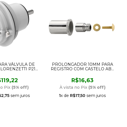
ARA VÁLVULA DE
PROLONGADOR 10MM PARA
LORENZETTI P21
REGISTRO COM CASTELO ABS
IT 344017
E ESTRIA EM LATÃO PADRÃO
DECA 160104-21 BLUKIT
119,22
R$16,63
no Pix
(5% off)
À vista no Pix
(5% off)
62,75
sem juros
1
x de
R$17,50
sem juros