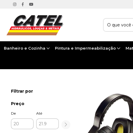
Banheiro e Cozinha
Pintura e Impermeabilização
Mat
Início
>
FERRAMENTAS E EPIS
>
EPIS
>
ABAFADORES DE RUÍDOS
Filtrar por
Preço
De
Até