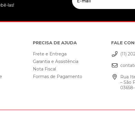
bê-las!
PRECISA DE AJUDA
FALE CO
Frete e Entrega
(11) 20
Garantia e Assistência
contat
o
Nota Fiscal
de
Formas de Pagamento
Rua Iti
– São 
03658