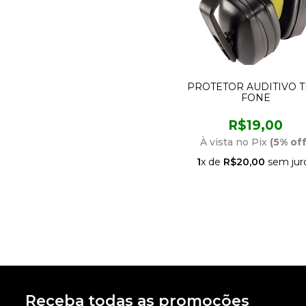
PROTETOR AUDITIVO T
FONE
R$19,00
À vista no Pix
(5% off
1
x de
R$20,00
sem jur
Receba todas as promoções