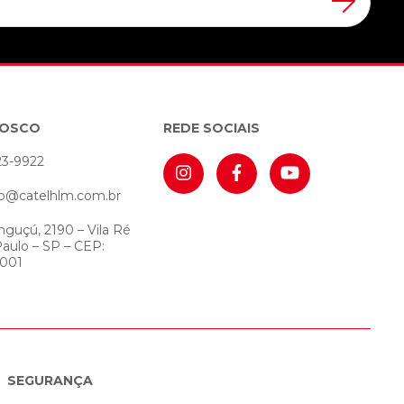
NOSCO
REDE SOCIAIS
23-9922
o@catelhlm.com.br
nguçú, 2190 – Vila Ré
Paulo – SP – CEP:
-001
SEGURANÇA