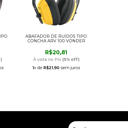
IPO
ABAFADOR DE RUIDOS TIPO
CONCHA ARV 100 VONDER
R$20,81
)
À vista no Pix
(5% off)
os
1
x de
R$21,90
sem juros