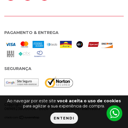
PAGAMENTO & ENTREGA
SEGURANÇA
Ao navegar por este site
você aceita o uso de cookies
Copyright Catel HLM - Hidráulicos, Louças e Metais -
para agilizar a sua experiência de compra.
06969238000106 - 2026. Todos os direitos reservados.
ENTENDI