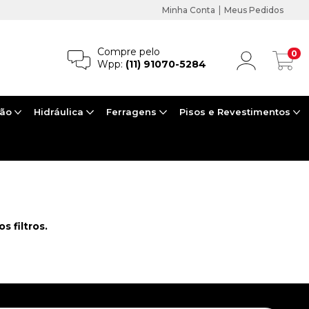
|
Minha Conta
Meus Pedidos
Compre pelo
0
Wpp:
(11) 91070-5284
ção
Hidráulica
Ferragens
Pisos e Revestimentos
 filtros.