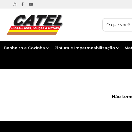
Banheiro e Cozinha
Pintura e Impermeabilização
Mat
Início
>
ELÉTRICA E ILUMINAÇÃO
>
PLUGS E ADAPTADORES
>
ADAPTADOR
Não temo