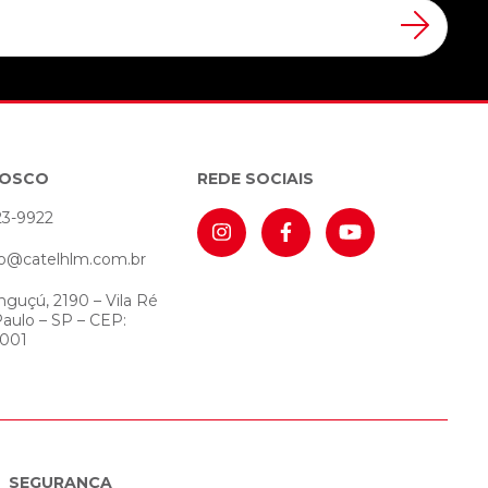
NOSCO
REDE SOCIAIS
23-9922
o@catelhlm.com.br
nguçú, 2190 – Vila Ré
Paulo – SP – CEP:
-001
SEGURANÇA