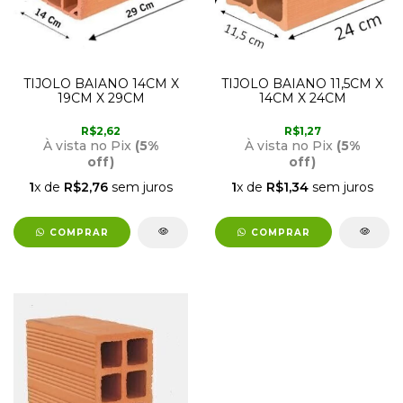
TIJOLO BAIANO 14CM X
TIJOLO BAIANO 11,5CM X
19CM X 29CM
14CM X 24CM
R$2,62
R$1,27
À vista no Pix
(5%
À vista no Pix
(5%
off)
off)
1
x de
R$2,76
sem juros
1
x de
R$1,34
sem juros
COMPRAR
COMPRAR