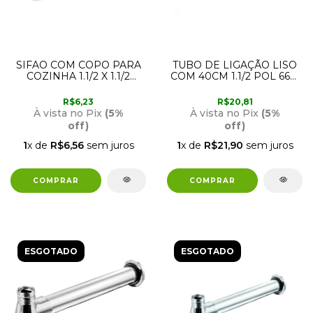
SIFAO COM COPO PARA
TUBO DE LIGAÇÃO LISO
COZINHA 1.1/2 X 1.1/2
COM 40CM 1.1/2 POL 6661
10549 AMANCO
FURKIN
R$6,23
R$20,81
À vista no Pix
(5%
À vista no Pix
(5%
off)
off)
1
x de
R$6,56
sem juros
1
x de
R$21,90
sem juros
ESGOTADO
ESGOTADO