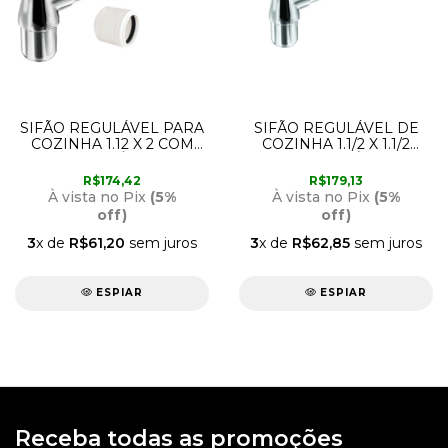
SIFÃO REGULÁVEL PARA
SIFÃO REGULÁVEL DE
COZINHA 1.12 X 2 COM
COZINHA 1.1/2 X 1.1/2
LUVA ADAPTÁVEL PARA
TUBO DE SAÍDA DE
2 VSM082CWG ESTEVES
30CM VSM081CWG
R$174,42
R$179,13
ESTEVES
À vista no Pix
(5%
À vista no Pix
(5%
off)
off)
3
x de
R$61,20
sem juros
3
x de
R$62,85
sem juros
ESPIAR
ESPIAR
Receba todas as promoções