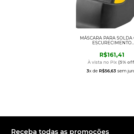
MÁSCARA PARA SOLDA
ESCURECIMENTO
AUTOMÁTICO TONALIDA
MSV 012 70.76.012.012 V
R$161,41
À vista no Pix
(5% off
3
x de
R$56,63
sem jur
Receba todas as promoções