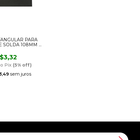
TANGULAR PARA
E SOLDA 108MM X
ONALIDADE 12
00.012 VONDER
$3,32
no Pix
(5% off)
3,49
sem juros