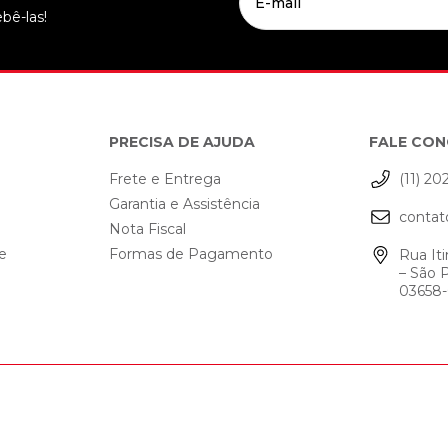
bê-las!
PRECISA DE AJUDA
FALE CO
Frete e Entrega
(11) 20
Garantia e Assistência
contat
o
Nota Fiscal
de
Formas de Pagamento
Rua Iti
– São 
03658