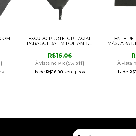
 COM
ESCUDO PROTETOR FACIAL
LENTE RE
PARA SOLDA EM POLIAMIDA
MÁSCARA D
DE 12
PLASTCOR
51MM T
ONDER
70.23.0
R$16,06
R
)
À vista no Pix
(5% off)
À vista 
os
1
x de
R$16,90
sem juros
1
x de
R$