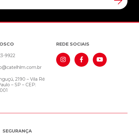
NOSCO
REDE SOCIAIS
23-9922
o@catelhlm.com.br
nguçú, 2190 – Vila Ré
Paulo – SP – CEP:
-001
SEGURANÇA