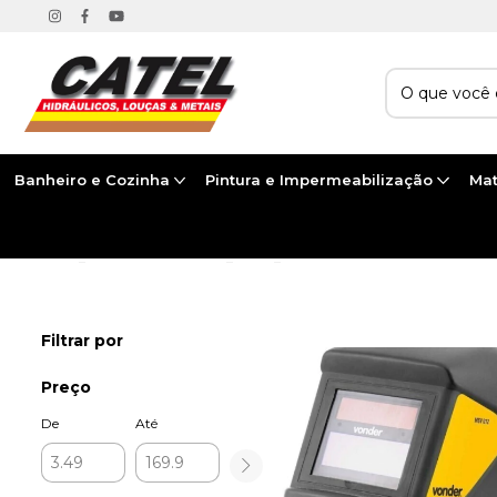
Banheiro e Cozinha
Pintura e Impermeabilização
Mat
Início
>
FERRAMENTAS E EPIS
>
EPIS
>
MÁSCARAS
Filtrar por
Preço
De
Até