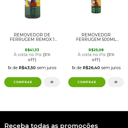
REMOVEDOR DE
REMOVEDOR
FERRUGEM REMOX 1
FERRUGEM 500ML
LITRO
REMOX
R$41,33
R$25,08
À vista no Pix
(5%
À vista no Pix
(5%
off)
off)
1
x de
R$43,50
sem juros
1
x de
R$26,40
sem juros
Receba todas as promoções