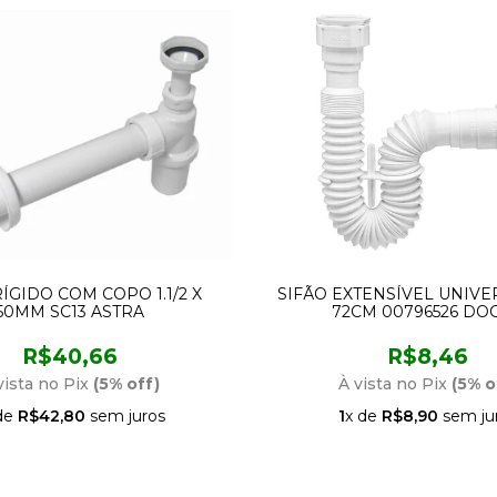
RÍGIDO COM COPO 1.1/2 X
SIFÃO EXTENSÍVEL UNIV
50MM SC13 ASTRA
72CM 00796526 DO
R$40,66
R$8,46
vista no Pix
(5% off)
À vista no Pix
(5% o
de
R$42,80
sem juros
1
x de
R$8,90
sem ju