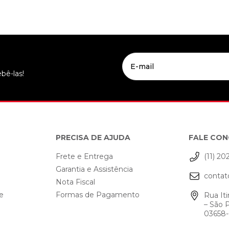
bê-las!
PRECISA DE AJUDA
FALE CO
Frete e Entrega
(11) 20
Garantia e Assistência
contat
o
Nota Fiscal
de
Formas de Pagamento
Rua Iti
– São 
03658