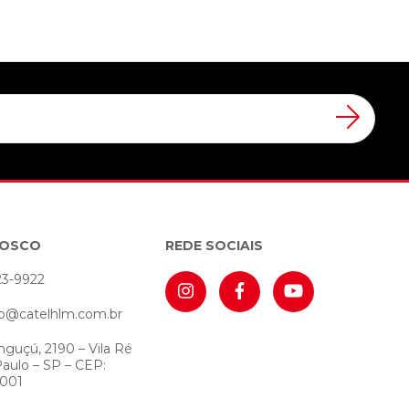
NOSCO
REDE SOCIAIS
23-9922
o@catelhlm.com.br
nguçú, 2190 – Vila Ré
Paulo – SP – CEP:
-001