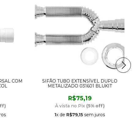
ERSAL COM
SIFÃO TUBO EXTENSÍVEL DUPLO
COL
METALIZADO 031601 BLUKIT
R$75,19
ff)
À vista no Pix
(5% off)
ros
1
x de
R$79,15
sem juros