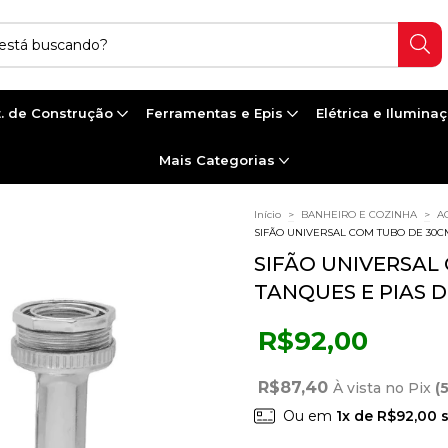
. de Construção
Ferramentas e Epis
Elétrica e Ilumina
Mais Categorias
Início
>
BANHEIRO E COZINHA
>
A
SIFÃO UNIVERSAL COM TUBO DE 30C
SIFÃO UNIVERSAL
TANQUES E PIAS D
R$92,00
R$87,40
À vista no Pix
(
Ou em
1
x de
R$92,00
s