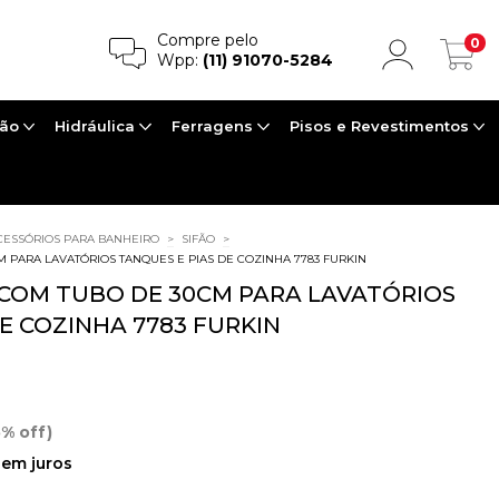
Compre pelo
0
Wpp:
(11) 91070-5284
ção
Hidráulica
Ferragens
Pisos e Revestimentos
CESSÓRIOS PARA BANHEIRO
>
SIFÃO
>
M PARA LAVATÓRIOS TANQUES E PIAS DE COZINHA 7783 FURKIN
 COM TUBO DE 30CM PARA LAVATÓRIOS
E COZINHA 7783 FURKIN
5% off)
em juros