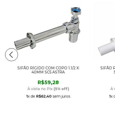
M
SIFÃO RÍGIDO COM COPO 1.1/2 X
SIFÃO 
40MM SC5 ASTRA
R$59,28
À vista no Pix
(5% off)
À 
1
x de
R$62,40
sem juros
1
x 