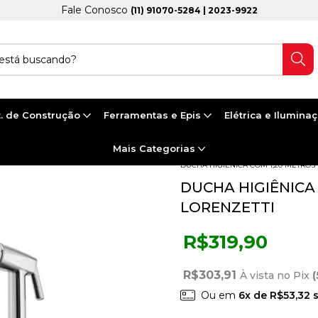
Fale Conosco
(11) 91070-5284 | 2023-9922
. de Construção
Ferramentas e Epis
Elétrica e Ilumina
Mais Categorias
Início
>
BANHEIRO E COZINHA
>
M
DUCHA HIGIÊNICA COM 1,20 METROS 
DUCHA HIGIÊNICA 
LORENZETTI
R$319,90
R$303,91
À vista no Pix
(
Ou em
6
x de
R$53,32
s