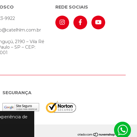
NOSCO
REDE SOCIAIS
23-9922
o@catelhlm.com.br
nguçú, 2190 – Vila Ré
Paulo – SP – CEP:
-001
SEGURANÇA
experiência de