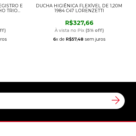
EGISTRO E
DUCHA HIGIÊNICA FLEXÍVEL DE 1,20M
HO TRIO
1984 C47 LORENZETTI
L
R$327,66
ff)
À vista no Pix
(5% off)
ros
6
x de
R$57,48
sem juros