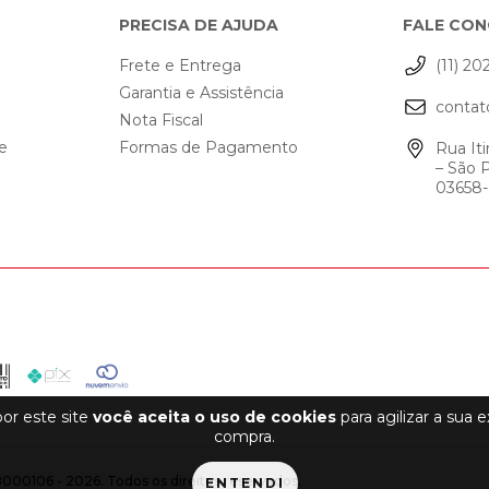
PRECISA DE AJUDA
FALE CO
Frete e Entrega
(11) 20
Garantia e Assistência
contat
o
Nota Fiscal
de
Formas de Pagamento
Rua Iti
– São 
03658
or este site
você aceita o uso de cookies
para agilizar a sua 
compra.
8000106 - 2026. Todos os direitos reservados.
ENTENDI