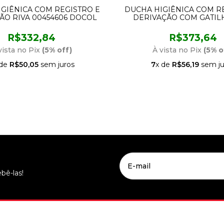
GIÊNICA COM REGISTRO E
DUCHA HIGIÊNICA COM R
ÃO RIVA 00454606 DOCOL
DERIVAÇÃO COM GATIL
00502506 DOCO
R$332,84
R$373,64
vista no Pix
(5% off)
À vista no Pix
(5% o
 de
R$50,05
sem juros
7
x de
R$56,19
sem ju
bê-las!