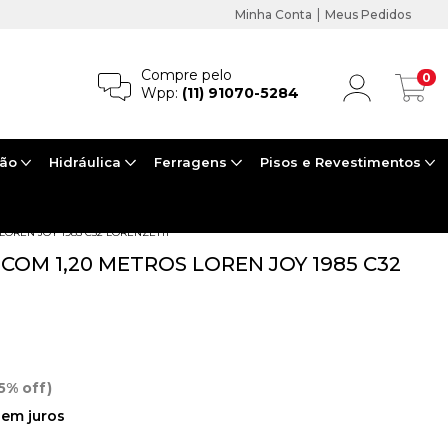
|
Minha Conta
Meus Pedidos
Compre pelo
0
Wpp:
(11) 91070-5284
ção
Hidráulica
Ferragens
Pisos e Revestimentos
ETAIS PARA BANHEIRO
>
DUCHA HIGIÊNICA
>
LOREN JOY 1985 C32 LORENZETTI
COM 1,20 METROS LOREN JOY 1985 C32
5% off)
em juros