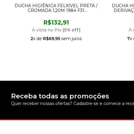
V
DUCHA HIGIÊNICA FELXÍVEL PRETA /
DUCHA HI
CROMADA 1,20M 1984 F31
DERIVAÇ
LORENZETTI
R$132,91
À vista no Pix
(5% off)
À 
2
x de
R$69,95
sem juros
7
x
Receba todas as promoções
Quer receber nossas ofertas? Cadastre-se e comece a rece