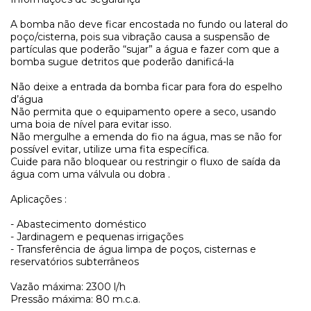
A bomba não deve ficar encostada no fundo ou lateral do
poço/cisterna, pois sua vibração causa a suspensão de
partículas que poderão “sujar” a água e fazer com que a
bomba sugue detritos que poderão danificá-la
Não deixe a entrada da bomba ficar para fora do espelho
d’água
Não permita que o equipamento opere a seco, usando
uma boia de nível para evitar isso.
Não mergulhe a emenda do fio na água, mas se não for
possível evitar, utilize uma fita específica.
Cuide para não bloquear ou restringir o fluxo de saída da
água com uma válvula ou dobra .
Aplicações :
- Abastecimento doméstico
- Jardinagem e pequenas irrigações
- Transferência de água limpa de poços, cisternas e
reservatórios subterrâneos
Vazão máxima: 2300 l/h
Pressão máxima: 80 m.c.a.