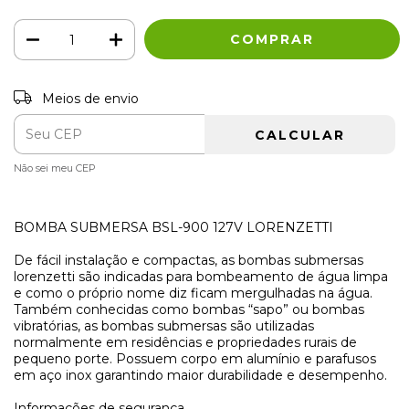
Entregas para o CEP:
Meios de envio
ALTERAR CEP
CALCULAR
Não sei meu CEP
BOMBA SUBMERSA BSL-900 127V LORENZETTI
De fácil instalação e compactas, as bombas submersas
lorenzetti são indicadas para bombeamento de água limpa
e como o próprio nome diz ficam mergulhadas na água.
Também conhecidas como bombas “sapo” ou bombas
vibratórias, as bombas submersas são utilizadas
normalmente em residências e propriedades rurais de
pequeno porte. Possuem corpo em alumínio e parafusos
em aço inox garantindo maior durabilidade e desempenho.
Informações de segurança