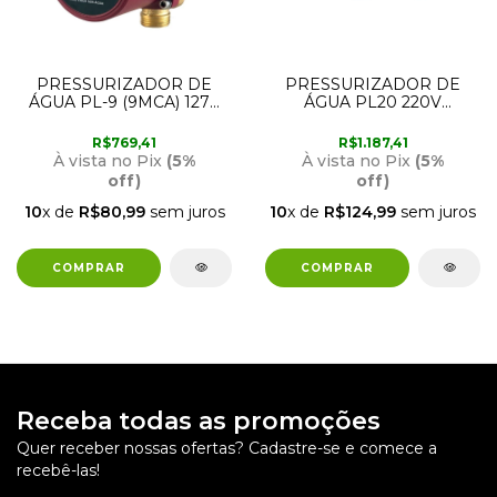
PRESSURIZADOR DE
PRESSURIZADOR DE
ÁGUA PL-9 (9MCA) 127V
ÁGUA PL20 220V
LORENZETTI
LORENZETTI
R$769,41
R$1.187,41
À vista no Pix
(5%
À vista no Pix
(5%
off)
off)
10
x de
R$80,99
sem juros
10
x de
R$124,99
sem juros
Receba todas as promoções
Quer receber nossas ofertas? Cadastre-se e comece a
recebê-las!