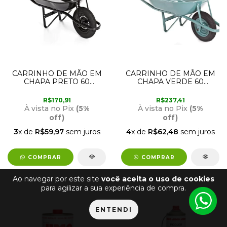
CARRINHO DE MÃO EM
CARRINHO DE MÃO EM
CHAPA PRETO 60
CHAPA VERDE 60
LITROS METALPAMA
LITROS METALPAMA
R$170,91
R$237,41
À vista no Pix
(5%
À vista no Pix
(5%
off)
off)
3
x de
R$59,97
sem juros
4
x de
R$62,48
sem juros
COMPRAR
COMPRAR
Ao navegar por este site
você aceita o uso de cookies
para agilizar a sua experiência de compra.
ENTENDI