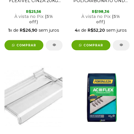
FLEXÍVEL CINZA 20KG
POLICARBONATO ONDA
FORTALEZA
ALTA TRANSPARENTE
CRISTAL 2,44M X 1,10M
R$25,56
R$198,36
CA2A0800L AJOVER
À vista no Pix
(5%
À vista no Pix
(5%
off)
off)
1
x de
R$26,90
sem juros
4
x de
R$52,20
sem juros
COMPRAR
COMPRAR