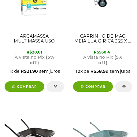
ARGAMASSA
CARRINHO DE MÃO
MULTIMASSA USO
MEIA LUA GIRICA 3,25 X 8
INTERNO E EXTERNO 20
GRANDE IMARC
KG QUARTZOLIT
R$20,81
R$560,41
À vista no Pix
(5%
À vista no Pix
(5%
off)
off)
1
x de
R$21,90
sem juros
10
x de
R$58,99
sem juros
COMPRAR
COMPRAR