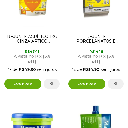
REJUNTE ACRÍLICO 1KG
REJUNTE
CINZA ÁRTICO
PORCELANATOS E
QUARTZOLIT
CERÂMICAS 1KG CINZA
PLATINA QUARTZOLIT
R$47,41
R$14,16
À vista no Pix
(5%
À vista no Pix
(5%
off)
off)
1
x de
R$49,90
sem juros
1
x de
R$14,90
sem juros