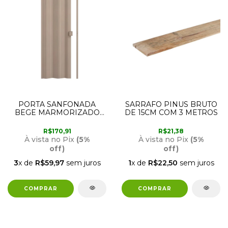
PORTA SANFONADA
SARRAFO PINUS BRUTO
BEGE MARMORIZADO
DE 15CM COM 3 METROS
210 X 72CM PERMATTI
R$170,91
R$21,38
À vista no Pix
(5%
À vista no Pix
(5%
off)
off)
3
x de
R$59,97
sem juros
1
x de
R$22,50
sem juros