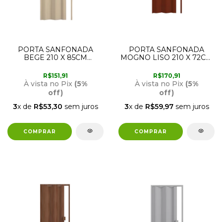
PORTA SANFONADA
PORTA SANFONADA
BEGE 210 X 85CM
MOGNO LISO 210 X 72CM
PERMATTI
PERMATTI
R$151,91
R$170,91
À vista no Pix
(5%
À vista no Pix
(5%
off)
off)
3
x de
R$53,30
sem juros
3
x de
R$59,97
sem juros