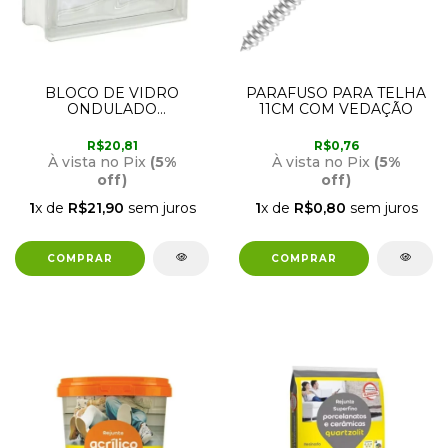
BLOCO DE VIDRO
PARAFUSO PARA TELHA
ONDULADO
11CM COM VEDAÇÃO
TRANSPARENTE 19 X 19 X
8
R$20,81
R$0,76
À vista no Pix
(5%
À vista no Pix
(5%
off)
off)
1
x de
R$21,90
sem juros
1
x de
R$0,80
sem juros