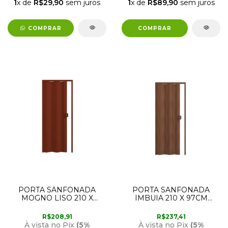
1
x de
R$29,90
sem juros
1
x de
R$89,90
sem juros
COMPRAR
PORTA SANFONADA
PORTA SANFONADA
MOGNO LISO 210 X
IMBUIA 210 X 97CM
97CM PERMATTI
PERMATTI
R$208,91
R$237,41
À vista no Pix
(5%
À vista no Pix
(5%