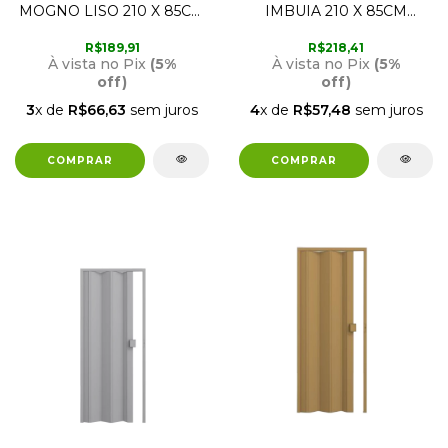
MOGNO LISO 210 X 85CM
IMBUIA 210 X 85CM
PERMATTI
PERMATTI
R$189,91
R$218,41
À vista no Pix
(5%
À vista no Pix
(5%
off)
off)
3
x de
R$66,63
sem juros
4
x de
R$57,48
sem juros