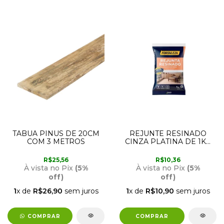
TABUA PINUS DE 20CM
REJUNTE RESINADO
COM 3 METROS
CINZA PLATINA DE 1KG
FORTALEZA
R$25,56
R$10,36
À vista no Pix
(5%
À vista no Pix
(5%
off)
off)
1
x de
R$26,90
sem juros
1
x de
R$10,90
sem juros
COMPRAR