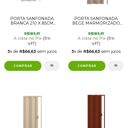
PORTA SANFONADA
PORTA SANFONADA
BRANCA 210 X 85CM
BEGE MARMORIZADO
PERMATTI
210 X 85CM PERMATTI
R$189,91
R$189,91
À vista no Pix
(5%
À vista no Pix
(5%
off)
off)
3
x de
R$66,63
sem juros
3
x de
R$66,63
sem juros