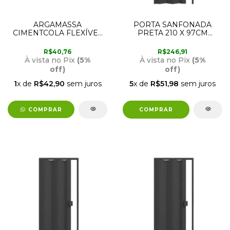
ARGAMASSA
PORTA SANFONADA
CIMENTCOLA FLEXÍVEL
PRETA 210 X 97CM
AC3 CINZA 20KG
PERMATTI
QUARTZOLIT
R$40,76
R$246,91
À vista no Pix
(5%
À vista no Pix
(5%
off)
off)
1
x de
R$42,90
sem juros
5
x de
R$51,98
sem juros
COMPRAR