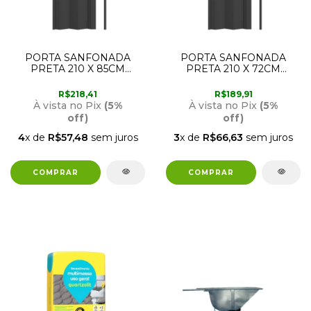
PORTA SANFONADA
PORTA SANFONADA
PRETA 210 X 85CM
PRETA 210 X 72CM
PERMATTI
PERMATTI
R$218,41
R$189,91
À vista no Pix
(5%
À vista no Pix
(5%
off)
off)
4
x de
R$57,48
sem juros
3
x de
R$66,63
sem juros