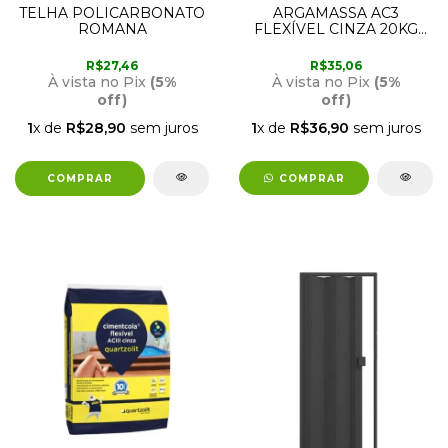
TELHA POLICARBONATO
ARGAMASSA AC3
ROMANA
FLEXÍVEL CINZA 20KG
FORTALEZA
R$27,46
R$35,06
À vista no Pix
(5%
À vista no Pix
(5%
off)
off)
1
x de
R$28,90
sem juros
1
x de
R$36,90
sem juros
COMPRAR