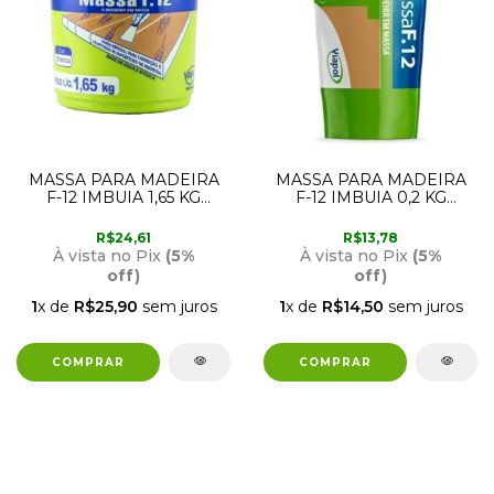
MASSA PARA MADEIRA
MASSA PARA MADEIRA
F-12 IMBUIA 1,65 KG
F-12 IMBUIA 0,2 KG
VIAPOL
VIAPOL
R$24,61
R$13,78
À vista no Pix
(5%
À vista no Pix
(5%
off)
off)
1
x de
R$25,90
sem juros
1
x de
R$14,50
sem juros