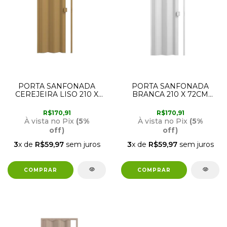
PORTA SANFONADA
PORTA SANFONADA
CEREJEIRA LISO 210 X
BRANCA 210 X 72CM
72CM PERMATTI
PERMATTI
R$170,91
R$170,91
À vista no Pix
(5%
À vista no Pix
(5%
off)
off)
3
x de
R$59,97
sem juros
3
x de
R$59,97
sem juros