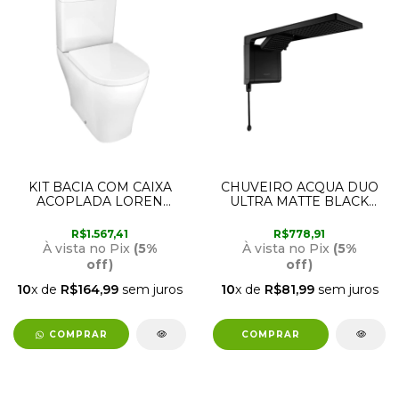
KIT BACIA COM CAIXA
CHUVEIRO ACQUA DUO
ACOPLADA LOREN
ULTRA MATTE BLACK
CLASS LORENZETTI
220V 6800W
LORENZETTI
R$1.567,41
R$778,91
À vista no Pix
(5%
À vista no Pix
(5%
off)
off)
10
x de
R$164,99
sem juros
10
x de
R$81,99
sem juros
COMPRAR