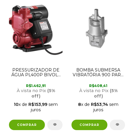
PRESSURIZADOR DE
BOMBA SUBMERSA
ÁGUA PL400P BIVOLT
VIBRATÓRIA 900 PARA
LORENZETTI
POÇO 220V 450W
FAME
R$1.462,91
R$408,41
À vista no Pix
(5%
À vista no Pix
(5%
off)
off)
10
x de
R$153,99
sem
8
x de
R$53,74
sem
juros
juros