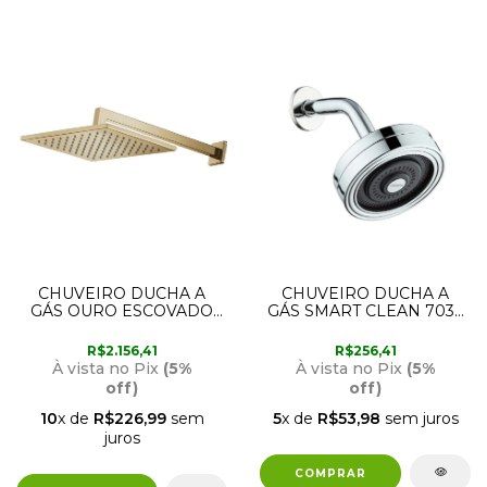
CHUVEIRO DUCHA A
CHUVEIRO DUCHA A
GÁS OURO ESCOVADO
GÁS SMART CLEAN 7032
LOREN QUADRA 7034
C16 LORENZETTI
G16 LORENZETTI
R$2.156,41
R$256,41
À vista no Pix
(5%
À vista no Pix
(5%
off)
off)
10
x de
R$226,99
sem
5
x de
R$53,98
sem juros
juros