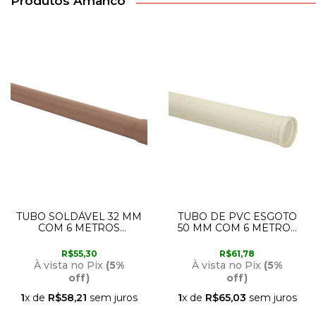
Produtos Amanco
TUBO SOLDÁVEL 32 MM
TUBO DE PVC ESGOTO
COM 6 METROS
50 MM COM 6 METROS
AMANCO
10470 AMANCO
R$55,30
R$61,78
À vista no Pix
(5%
À vista no Pix
(5%
off)
off)
1
x de
R$58,21
sem juros
1
x de
R$65,03
sem juros